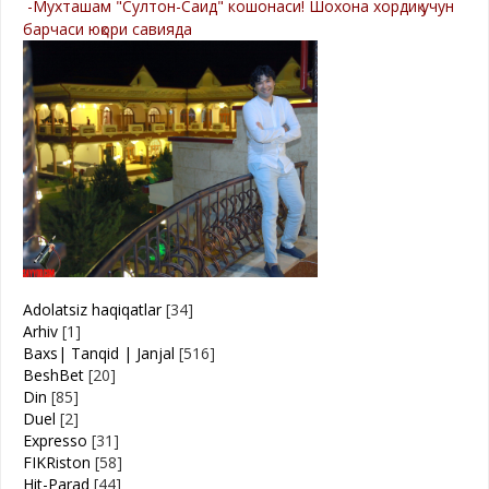
-Мухташам "Султон-Саид" кошонаси! Шохона хордиқ учун
барчаси юқори савияда
Adolatsiz haqiqatlar
[34]
Arhiv
[1]
Baxs| Tanqid | Janjal
[516]
BeshBet
[20]
Din
[85]
Duel
[2]
Expresso
[31]
FIKRiston
[58]
Hit-Parad
[44]