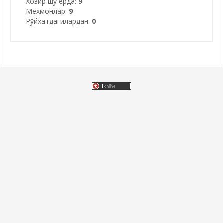
Хозир шу ерда:
9
Мехмонлар:
9
Рўйхатдагилардан:
0