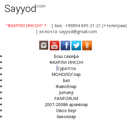
Sayyod
.com
"ФАХРЛИ ИНСОН"
?
| Биз: +99894 695-21-21 (+телеграм)
| эл.почта: sayyod@gmail.com
Бош сахифа
ФАХРЛИ ИНСОН
Суратгох
МОНОЛОГлар
Биз
Жавоблар
Jumanji
FANFORUM
2007-2008й архивлар
Овоз бер!
Хикоялар