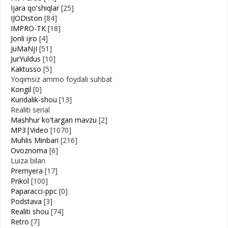
Ijara qo'shiqlar
[25]
IJODiston
[84]
IMPRO-TK
[18]
Jonli ijro
[4]
JuMaNjI
[51]
JurYuldus
[10]
Kaktusso
[5]
Yoqimsiz ammo foydali suhbat
Kongil
[0]
Kundalik-shou
[13]
Realiti serial
Mashhur ko'targan mavzu
[2]
MP3|Video
[1070]
Muhlis Minbari
[216]
Ovoznoma
[6]
Luiza bilan
Premyera
[17]
Prikol
[100]
Paparacci-ppc
[0]
Podstava
[3]
Realiti shou
[74]
Retro
[7]