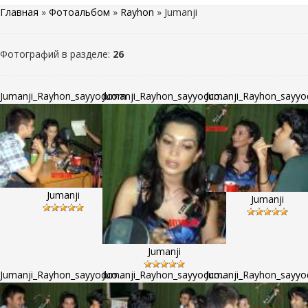
Главная
»
Фотоальбом
»
Rayhon
» Jumanji
Фотографий в разделе
:
26
Jumanji_Rayhon_sayyodcom
Jumanji_Rayhon_sayyodco...
Jumanji_Rayhon_sayyod
Jumanji
Jumanji
Jumanji
Jumanji_Rayhon_sayyodco...
Jumanji_Rayhon_sayyodco...
Jumanji_Rayhon_sayyod