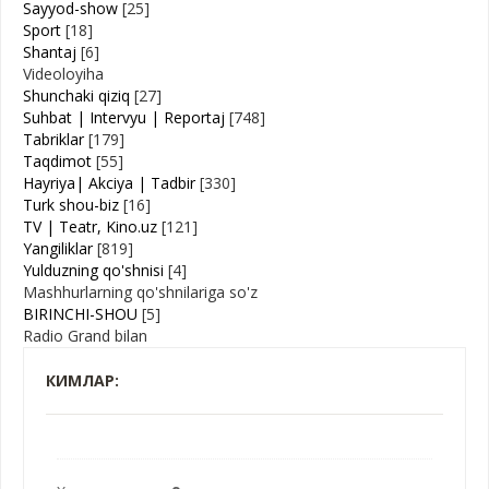
Sayyod-show
[25]
Sport
[18]
Shantaj
[6]
Videoloyiha
Shunchaki qiziq
[27]
Suhbat | Intervyu | Reportaj
[748]
Tabriklar
[179]
Taqdimot
[55]
Hayriya| Akciya | Tadbir
[330]
Turk shou-biz
[16]
TV | Teatr, Kino.uz
[121]
Yangiliklar
[819]
Yulduzning qo'shnisi
[4]
Mashhurlarning qo'shnilariga so'z
BIRINCHI-SHOU
[5]
Radio Grand bilan
КИМЛАР: