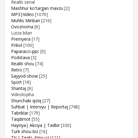
Realiti serial
Mashhur ko'targan mavzu
[2]
MP3|Video
[1070]
Muhlis Minbari
[216]
Ovoznoma
[6]
Luiza bilan
Premyera
[17]
Prikol
[100]
Paparacci-ppc
[0]
Podstava
[3]
Realiti shou
[74]
Retro
[7]
Sayyod-show
[25]
Sport
[18]
Shantaj
[6]
Videoloyiha
Shunchaki qiziq
[27]
Suhbat | Intervyu | Reportaj
[748]
Tabriklar
[179]
Taqdimot
[55]
Hayriya| Akciya | Tadbir
[330]
Turk shou-biz
[16]
TV | Teatr, Kino.uz
[121]