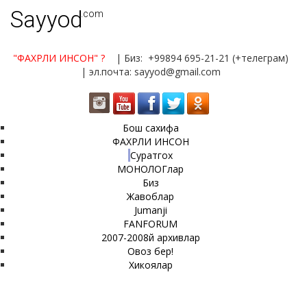
Sayyod
.com
"ФАХРЛИ ИНСОН"
?
| Биз: +99894 695-21-21 (+телеграм)
| эл.почта: sayyod@gmail.com
Бош сахифа
ФАХРЛИ ИНСОН
Суратгох
МОНОЛОГлар
Биз
Жавоблар
Jumanji
FANFORUM
2007-2008й архивлар
Овоз бер!
Хикоялар