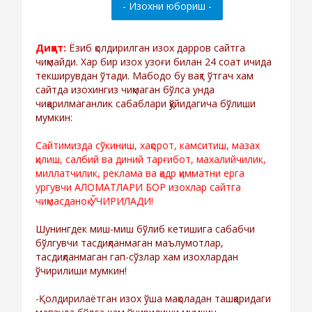
Диққат:
Ёзиб қолдирилган изох дарров сайтга
чиқмайди. Хар бир изох узоғи билан 24 соат ичида
текширувдан ўтади. Мабодо бу вақт ўтгач хам
сайтда изохингиз чиқмаган бўлса унда
чиқарилмаганлик сабаблари қўйидагича бўлиши
мумкин:
Сайтимизда сўкиниш, хақорот, камситиш, мазах
қилиш, салбий ва диний тарғибот, махалийчилик,
миллатчилик, реклама ва қадр қимматни ерга
ургувчи АЛОМАТЛАРИ БОР изохлар сайтга
чиқмасданоқ ЎЧИРИЛАДИ!
Шунингдек миш-миш бўлиб кетишига сабабчи
бўлгувчи тасдиқланмаган маълумотлар,
тасдиқланмаган гап-сўзлар хам изохлардан
ўчирилиши мумкин!
-Қолдирилаётган изох ўша мақоладан ташқаридаги