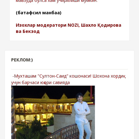
мавзуда бўлса хам ўчирилиши мумкин.
(батафсил манбаа)
Изохлар модератори NOZI, Шахло Қодирова
ва Бекзод
РЕКЛОМ:)
-Мухташам "Султон-Саид" кошонаси! Шохона хордиқ
учун барчаси юқори савияда