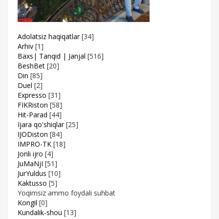
Adolatsiz haqiqatlar
[34]
Arhiv
[1]
Baxs| Tanqid | Janjal
[516]
BeshBet
[20]
Din
[85]
Duel
[2]
Expresso
[31]
FIKRiston
[58]
Hit-Parad
[44]
Ijara qo'shiqlar
[25]
IJODiston
[84]
IMPRO-TK
[18]
Jonli ijro
[4]
JuMaNjI
[51]
JurYuldus
[10]
Kaktusso
[5]
Yoqimsiz ammo foydali suhbat
Kongil
[0]
Kundalik-shou
[13]