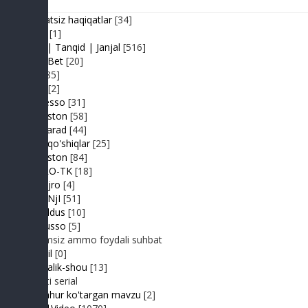
Adolatsiz haqiqatlar
[34]
Arhiv
[1]
Baxs| Tanqid | Janjal
[516]
BeshBet
[20]
Din
[85]
Duel
[2]
Expresso
[31]
FIKRiston
[58]
Hit-Parad
[44]
Ijara qo'shiqlar
[25]
IJODiston
[84]
IMPRO-TK
[18]
Jonli ijro
[4]
JuMaNjI
[51]
JurYuldus
[10]
Kaktusso
[5]
Yoqimsiz ammo foydali suhbat
Kongil
[0]
Kundalik-shou
[13]
Realiti serial
Mashhur ko'targan mavzu
[2]