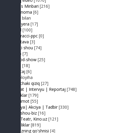
MP3|Video
[1070]
Muhlis Minbari
[216]
Ovoznoma
[6]
Luiza bilan
Premyera
[17]
Prikol
[100]
Paparacci-ppc
[0]
Podstava
[3]
Realiti shou
[74]
Retro
[7]
Sayyod-show
[25]
Sport
[18]
Shantaj
[6]
Videoloyiha
Shunchaki qiziq
[27]
Suhbat | Intervyu | Reportaj
[748]
Tabriklar
[179]
Taqdimot
[55]
Hayriya| Akciya | Tadbir
[330]
Turk shou-biz
[16]
TV | Teatr, Kino.uz
[121]
Yangiliklar
[819]
Yulduzning qo'shnisi
[4]