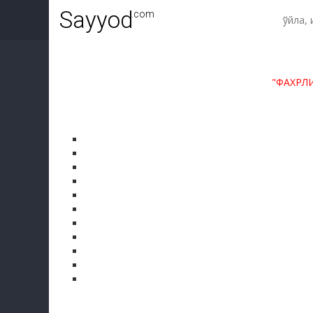
Sayyod
.com
"ФАХРЛ