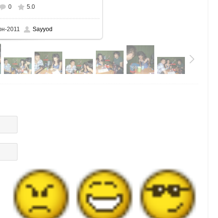
0
5.0
юн-2011
Sayyod