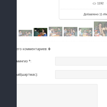
1192
Добавлено
11-И
Всего комментариев
:
0
Исмингиз *:
Email(шартмас):