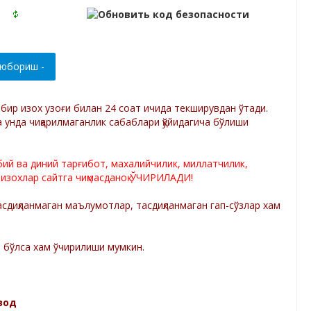
р бир изох узоғи билан 24 соат ичида текширувдан ўтади.
а унда чиқарилмаганлик сабаблари қўйидагича бўлиши
лбий ва диний тарғибот, махалийчилик, миллатчилик,
 изохлар сайтга чиқмасданоқ ЎЧИРИЛАДИ!
диқланмаган маълумотлар, тасдиқланмаган гап-сўзлар хам
а бўлса хам ўчирилиши мумкин.
зод