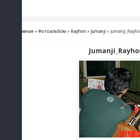
Главная
»
Фотоальбом
»
Rayhon
»
Jumanji
» Jumanji_Rayho
Jumanji_Rayho