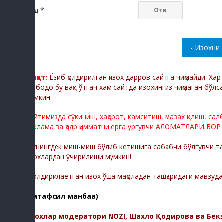
Код *:
Диққат:
Ёзиб қолдирилган изох дарров сайтга чиқмайди. Ха
Мабодо бу вақт ўтгач хам сайтда изохингиз чиқмаган бўлс
мумкин:
Сайтимизда сўкиниш, хақорот, камситиш, мазах қилиш, са
реклама ва қадр қимматни ерга ургувчи АЛОМАТЛАРИ БОР
Шунингдек миш-миш бўлиб кетишига сабабчи бўлгувчи тас
изохлардан ўчирилиши мумкин!
-Қолдирилаётган изох ўша мақоладан ташқаридаги мавзуд
(батафсил манбаа)
Изохлар модератори NOZI, Шахло Қодирова ва Бек