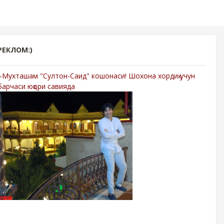
РЕКЛОМ:)
-Мухташам "Султон-Саид" кошонаси! Шохона хордиқ учун
барчаси юқори савияда