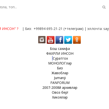
И ИНСОН"
?
| Биз: +99894 695-21-21 (+телеграм) | эл.почта: s
Бош сахифа
ФАХРЛИ ИНСОН
Суратгох
МОНОЛОГлар
Биз
Жавоблар
Jumanji
FANFORUM
2007-2008й архивлар
Овоз бер!
Хикоялар