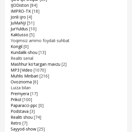
IJODiston
[84]
IMPRO-TK
[18]
Jonli ijro
[4]
JuMaNjI
[51]
JurYuldus
[10]
Kaktusso
[5]
Yoqimsiz ammo foydali suhbat
Kongil
[0]
Kundalik-shou
[13]
Realiti serial
Mashhur ko'targan mavzu
[2]
MP3|Video
[1070]
Muhlis Minbari
[216]
Ovoznoma
[6]
Luiza bilan
Premyera
[17]
Prikol
[100]
Paparacci-ppc
[0]
Podstava
[3]
Realiti shou
[74]
Retro
[7]
Sayyod-show
[25]