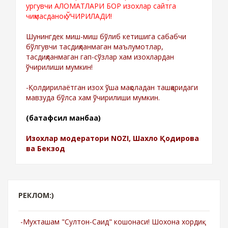
ургувчи АЛОМАТЛАРИ БОР изохлар сайтга
чиқмасданоқ ЎЧИРИЛАДИ!
Шунингдек миш-миш бўлиб кетишига сабабчи
бўлгувчи тасдиқланмаган маълумотлар,
тасдиқланмаган гап-сўзлар хам изохлардан
ўчирилиши мумкин!
-Қолдирилаётган изох ўша мақоладан ташқаридаги
мавзуда бўлса хам ўчирилиши мумкин.
(батафсил манбаа)
Изохлар модератори NOZI, Шахло Қодирова
ва Бекзод
РЕКЛОМ:)
-Мухташам "Султон-Саид" кошонаси! Шохона хордиқ