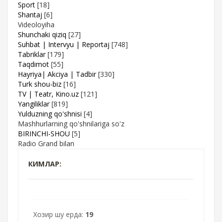
Sport
[18]
Shantaj
[6]
Videoloyiha
Shunchaki qiziq
[27]
Suhbat | Intervyu | Reportaj
[748]
Tabriklar
[179]
Taqdimot
[55]
Hayriya| Akciya | Tadbir
[330]
Turk shou-biz
[16]
TV | Teatr, Kino.uz
[121]
Yangiliklar
[819]
Yulduzning qo'shnisi
[4]
Mashhurlarning qo'shnilariga so'z
BIRINCHI-SHOU
[5]
Radio Grand bilan
КИМЛАР:
Хозир шу ерда:
19