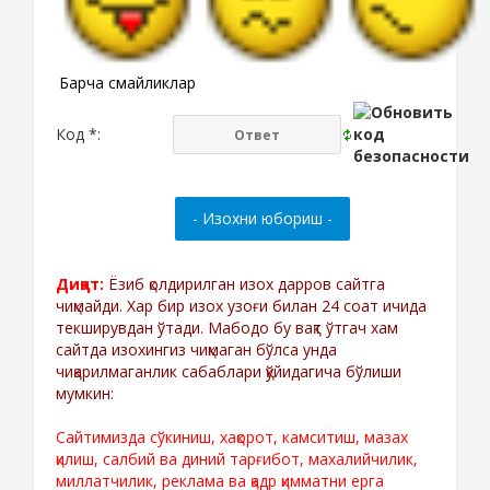
Барча смайликлар
Код *:
Диққат:
Ёзиб қолдирилган изох дарров сайтга
чиқмайди. Хар бир изох узоғи билан 24 соат ичида
текширувдан ўтади. Мабодо бу вақт ўтгач хам
сайтда изохингиз чиқмаган бўлса унда
чиқарилмаганлик сабаблари қўйидагича бўлиши
мумкин:
Сайтимизда сўкиниш, хақорот, камситиш, мазах
қилиш, салбий ва диний тарғибот, махалийчилик,
миллатчилик, реклама ва қадр қимматни ерга