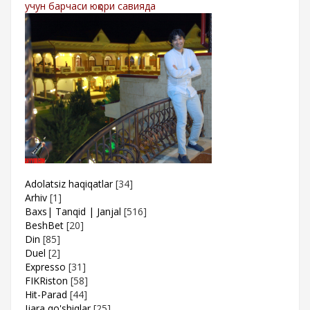
учун барчаси юқори савияда
Adolatsiz haqiqatlar
[34]
Arhiv
[1]
Baxs| Tanqid | Janjal
[516]
BeshBet
[20]
Din
[85]
Duel
[2]
Expresso
[31]
FIKRiston
[58]
Hit-Parad
[44]
Ijara qo'shiqlar
[25]