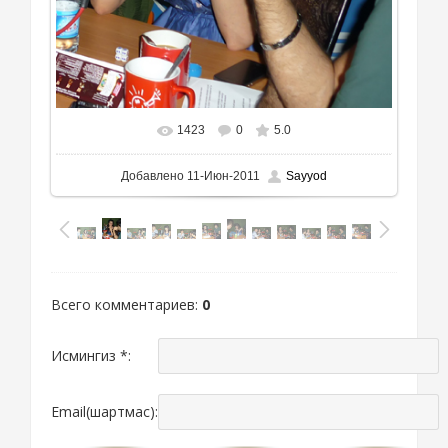
1423
0
5.0
Добавлено
11-Июн-2011
Sayyod
Всего комментариев
:
0
Исмингиз *:
Email(шартмас):