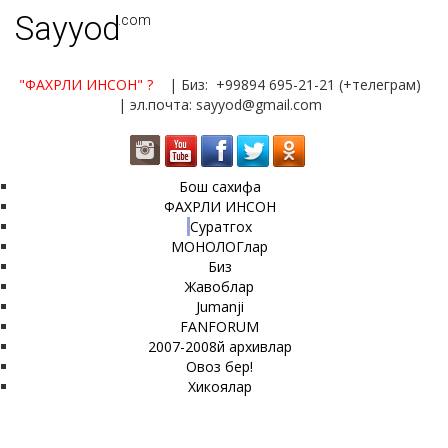
Sayyod
.com
"ФАХРЛИ ИНСОН"
?
| Биз: +99894 695-21-21 (+телеграм)
| эл.почта: sayyod@gmail.com
Бош сахифа
ФАХРЛИ ИНСОН
Суратгох
МОНОЛОГлар
Биз
Жавоблар
Jumanji
FANFORUM
2007-2008й архивлар
Овоз бер!
Хикоялар