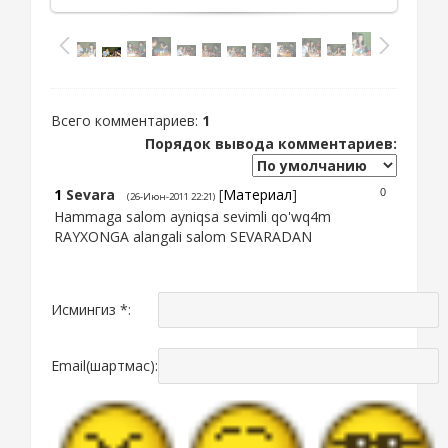
Всего комментариев
:
1
Порядок вывода комментариев:
1
Sevara
[
Материал
]
0
(26-Июн-2011 22:21)
Hammaga salom ayniqsa sevimli qo'wq4m
RAYXONGA alangali salom SEVARADAN
Исмингиз *:
Email(шартмас):