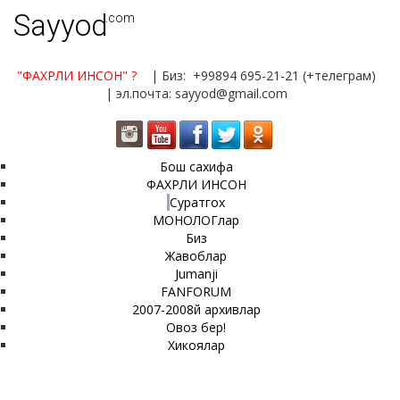
Sayyod
.com
"ФАХРЛИ ИНСОН"
?
| Биз: +99894 695-21-21 (+телеграм)
| эл.почта: sayyod@gmail.com
Бош сахифа
ФАХРЛИ ИНСОН
Суратгох
МОНОЛОГлар
Биз
Жавоблар
Jumanji
FANFORUM
2007-2008й архивлар
Овоз бер!
Хикоялар