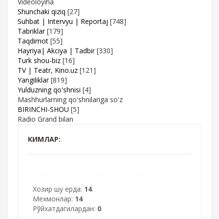
Videoloyiha
Shunchaki qiziq
[27]
Suhbat | Intervyu | Reportaj
[748]
Tabriklar
[179]
Taqdimot
[55]
Hayriya| Akciya | Tadbir
[330]
Turk shou-biz
[16]
TV | Teatr, Kino.uz
[121]
Yangiliklar
[819]
Yulduzning qo'shnisi
[4]
Mashhurlarning qo'shnilariga so'z
BIRINCHI-SHOU
[5]
Radio Grand bilan
КИМЛАР:
Хозир шу ерда:
14
Мехмонлар:
14
Рўйхатдагилардан:
0