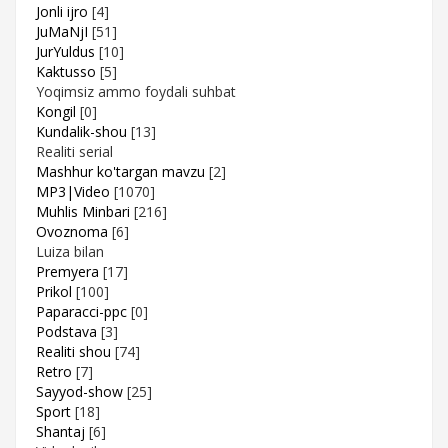
Jonli ijro
[4]
JuMaNjI
[51]
JurYuldus
[10]
Kaktusso
[5]
Yoqimsiz ammo foydali suhbat
Kongil
[0]
Kundalik-shou
[13]
Realiti serial
Mashhur ko'targan mavzu
[2]
MP3|Video
[1070]
Muhlis Minbari
[216]
Ovoznoma
[6]
Luiza bilan
Premyera
[17]
Prikol
[100]
Paparacci-ppc
[0]
Podstava
[3]
Realiti shou
[74]
Retro
[7]
Sayyod-show
[25]
Sport
[18]
Shantaj
[6]