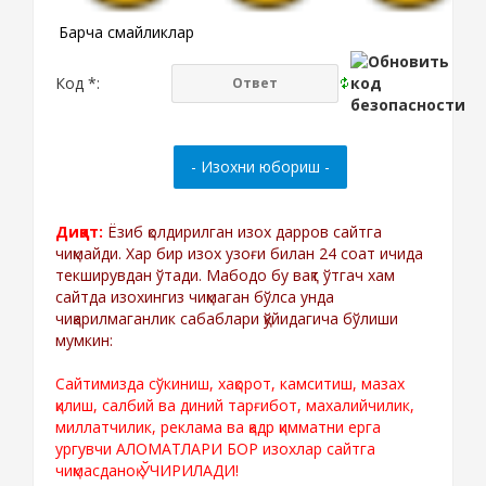
Барча смайликлар
Код *:
Диққат:
Ёзиб қолдирилган изох дарров сайтга
чиқмайди. Хар бир изох узоғи билан 24 соат ичида
текширувдан ўтади. Мабодо бу вақт ўтгач хам
сайтда изохингиз чиқмаган бўлса унда
чиқарилмаганлик сабаблари қўйидагича бўлиши
мумкин:
Сайтимизда сўкиниш, хақорот, камситиш, мазах
қилиш, салбий ва диний тарғибот, махалийчилик,
миллатчилик, реклама ва қадр қимматни ерга
ургувчи АЛОМАТЛАРИ БОР изохлар сайтга
чиқмасданоқ ЎЧИРИЛАДИ!