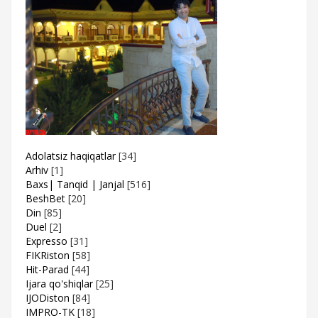
Adolatsiz haqiqatlar
[34]
Arhiv
[1]
Baxs| Tanqid | Janjal
[516]
BeshBet
[20]
Din
[85]
Duel
[2]
Expresso
[31]
FIKRiston
[58]
Hit-Parad
[44]
Ijara qo'shiqlar
[25]
IJODiston
[84]
IMPRO-TK
[18]