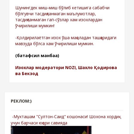
Шунингдек миш-миш бўлиб кетишига сабабчи
бўлгувчи тасдиқланмаган маълумотлар,
тасдиқланмаган гап-сўзлар хам изохлардан
ўчирилиши мумкин!
-Қолдирилаётган изох ўша мақоладан ташқаридаги
мавзуда бўлса хам ўчирилиши мумкин.
(батафсил манбаа)
Изохлар модератори NOZI, Шахло Қодирова
ва Бекзод
РЕКЛОМ:)
-Мухташам "Султон-Саид" кошонаси! Шохона хордиқ
учун барчаси юқори савияда