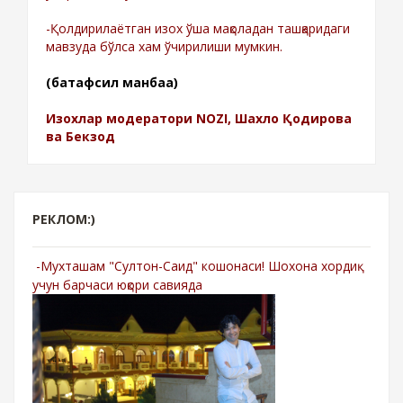
-Қолдирилаётган изох ўша мақоладан ташқаридаги
мавзуда бўлса хам ўчирилиши мумкин.
(батафсил манбаа)
Изохлар модератори NOZI, Шахло Қодирова
ва Бекзод
РЕКЛОМ:)
-Мухташам "Султон-Саид" кошонаси! Шохона хордиқ
учун барчаси юқори савияда