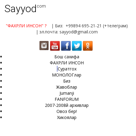
Sayyod
.com
"ФАХРЛИ ИНСОН"
?
| Биз: +99894 695-21-21 (+телеграм)
| эл.почта: sayyod@gmail.com
Бош сахифа
ФАХРЛИ ИНСОН
Суратгох
МОНОЛОГлар
Биз
Жавоблар
Jumanji
FANFORUM
2007-2008й архивлар
Овоз бер!
Хикоялар