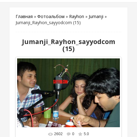
Главная
»
Фотоальбом
»
Rayhon
»
Jumanji
»
Jumanji_Rayhon_sayyodcom (15)
Jumanji_Rayhon_sayyodcom
(15)
2602
0
5.0
В реальном размере
596x400
/ 237.2Kb