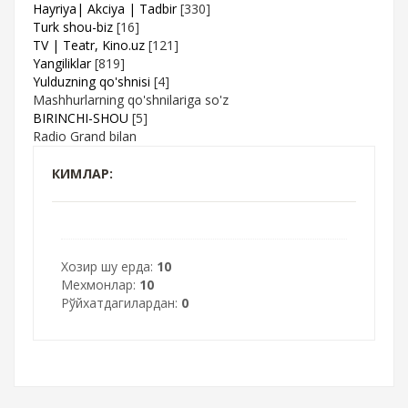
Hayriya| Akciya | Tadbir
[330]
Turk shou-biz
[16]
TV | Teatr, Kino.uz
[121]
Yangiliklar
[819]
Yulduzning qo'shnisi
[4]
Mashhurlarning qo'shnilariga so'z
BIRINCHI-SHOU
[5]
Radio Grand bilan
КИМЛАР:
Хозир шу ерда:
10
Мехмонлар:
10
Рўйхатдагилардан:
0