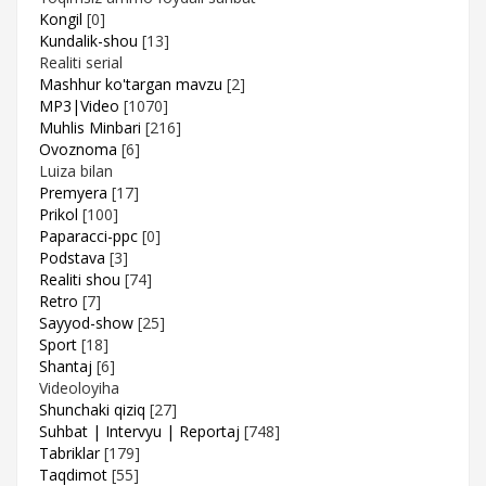
Kongil
[0]
Kundalik-shou
[13]
Realiti serial
Mashhur ko'targan mavzu
[2]
MP3|Video
[1070]
Muhlis Minbari
[216]
Ovoznoma
[6]
Luiza bilan
Premyera
[17]
Prikol
[100]
Paparacci-ppc
[0]
Podstava
[3]
Realiti shou
[74]
Retro
[7]
Sayyod-show
[25]
Sport
[18]
Shantaj
[6]
Videoloyiha
Shunchaki qiziq
[27]
Suhbat | Intervyu | Reportaj
[748]
Tabriklar
[179]
Taqdimot
[55]