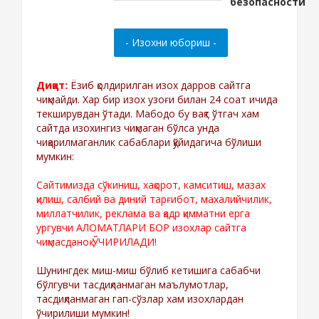
Диққат:
Ёзиб қолдирилган изох дарров сайтга
чиқмайди. Хар бир изох узоғи билан 24 соат ичида
текширувдан ўтади. Мабодо бу вақт ўтгач хам
сайтда изохингиз чиқмаган бўлса унда
чиқарилмаганлик сабаблари қўйидагича бўлиши
мумкин:
Сайтимизда сўкиниш, хақорот, камситиш, мазах
қилиш, салбий ва диний тарғибот, махалийчилик,
миллатчилик, реклама ва қадр қимматни ерга
ургувчи АЛОМАТЛАРИ БОР изохлар сайтга
чиқмасданоқ ЎЧИРИЛАДИ!
Шунингдек миш-миш бўлиб кетишига сабабчи
бўлгувчи тасдиқланмаган маълумотлар,
тасдиқланмаган гап-сўзлар хам изохлардан
ўчирилиши мумкин!