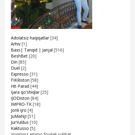
Adolatsiz haqiqatlar
[34]
Arhiv
[1]
Baxs| Tanqid | Janjal
[516]
BeshBet
[20]
Din
[85]
Duel
[2]
Expresso
[31]
FIKRiston
[58]
Hit-Parad
[44]
Ijara qo'shiqlar
[25]
IJODiston
[84]
IMPRO-TK
[18]
Jonli ijro
[4]
JuMaNjI
[51]
JurYuldus
[10]
Kaktusso
[5]
Yoqimsiz ammo foydali suhbat