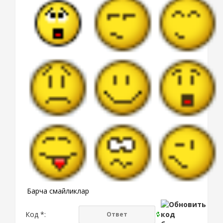
Барча смайликлар
Код *: