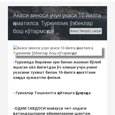
Акаси зиноси учун укаси 10 йилга
қаматилса. Туркиялик ўзбеклар
бош кўтармоқда!
Baxs| Tanqid | Janjal
-Туркияда бировни эри билан жазман бўлиб
яшаган аёл йигитдан ўч олиши учун унинг
укасини тухмат билан 10-йилга қаматгани
хақида хужжатли фильм.
- Гувохлар Тошкентга қайтишга қўрқмоқда.
-ОДАМ САВДОСИ мавзуси чет-элдаги
ватандошларни айримларини шантаж