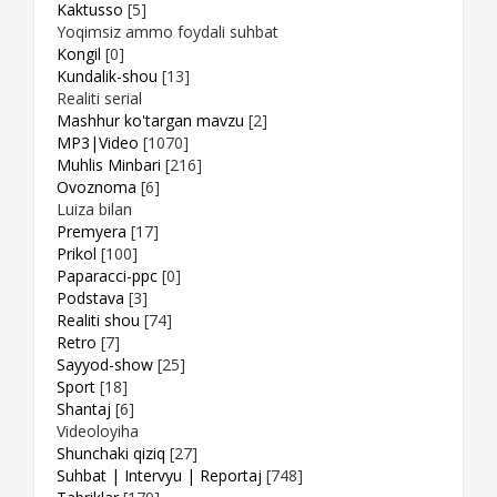
Kaktusso
[5]
Yoqimsiz ammo foydali suhbat
Kongil
[0]
Kundalik-shou
[13]
Realiti serial
Mashhur ko'targan mavzu
[2]
MP3|Video
[1070]
Muhlis Minbari
[216]
Ovoznoma
[6]
Luiza bilan
Premyera
[17]
Prikol
[100]
Paparacci-ppc
[0]
Podstava
[3]
Realiti shou
[74]
Retro
[7]
Sayyod-show
[25]
Sport
[18]
Shantaj
[6]
Videoloyiha
Shunchaki qiziq
[27]
Suhbat | Intervyu | Reportaj
[748]