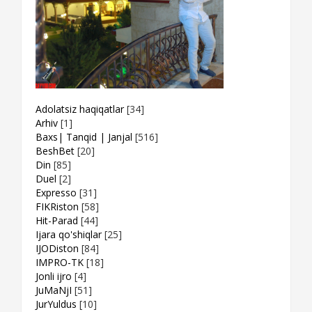
Adolatsiz haqiqatlar
[34]
Arhiv
[1]
Baxs| Tanqid | Janjal
[516]
BeshBet
[20]
Din
[85]
Duel
[2]
Expresso
[31]
FIKRiston
[58]
Hit-Parad
[44]
Ijara qo'shiqlar
[25]
IJODiston
[84]
IMPRO-TK
[18]
Jonli ijro
[4]
JuMaNjI
[51]
JurYuldus
[10]