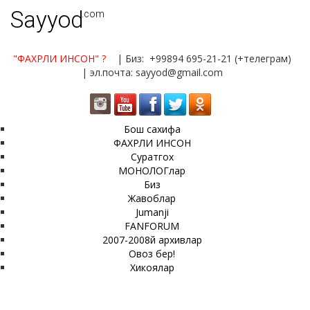
Sayyod
.com
"ФАХРЛИ ИНСОН"
?
| Биз: +99894 695-21-21 (+телеграм)
| эл.почта: sayyod@gmail.com
Бош сахифа
ФАХРЛИ ИНСОН
Суратгох
МОНОЛОГлар
Биз
Жавоблар
Jumanji
FANFORUM
2007-2008й архивлар
Овоз бер!
Хикоялар