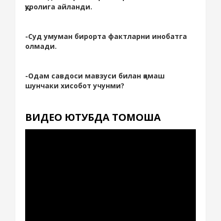
қуролига айланди.
-Суд умуман бирорта фактларни инобатга
олмади.
-Одам савдоси мавзуси билан қамаш
шунчаки хисобот учунми?
ВИДЕО ЮТУБДА ТОМОША