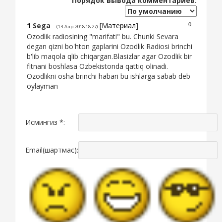
Порядок вывода комментариев:
1
Sega
[
Материал
]
0
(13-Апр-2018 18:27)
Ozodlik radiosining "marifati" bu. Chunki Sevara
degan qizni bo'hton gaplarini Ozodlik Radiosi brinchi
b'lib maqola qlib chiqargan.Blasizlar agar Ozodlik bir
fitnani boshlasa Ozbekistonda qattiq olinadi.
Ozodlikni osha brinchi habari bu ishlarga sabab deb
oylayman
Исмингиз *:
Email(шартмас):