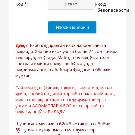
Код *:
Диққат:
Ёзиб қолдирилган изох дарров сайтга
чиқмайди. Хар бир изох узоғи билан 24 соат ичида
текширувдан ўтади. Мабодо бу вақт ўтгач хам
сайтда изохингиз чиқмаган бўлса унда
чиқарилмаганлик сабаблари қўйидагича бўлиши
мумкин:
Сайтимизда сўкиниш, хақорот, камситиш, мазах
қилиш, салбий ва диний тарғибот, махалийчилик,
миллатчилик, реклама ва қадр қимматни ерга
ургувчи АЛОМАТЛАРИ БОР изохлар сайтга
чиқмасданоқ ЎЧИРИЛАДИ!
Шунингдек миш-миш бўлиб кетишига сабабчи
бўлгувчи тасдиқланмаган маълумотлар,