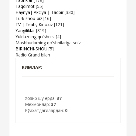
Tabriklar
[179]
Taqdimot
[55]
Hayriya| Akciya | Tadbir
[330]
Turk shou-biz
[16]
TV | Teatr, Kino.uz
[121]
Yangiliklar
[819]
Yulduzning qo'shnisi
[4]
Mashhurlarning qo'shnilariga so'z
BIRINCHI-SHOU
[5]
Radio Grand bilan
КИМЛАР:
Хозир шу ерда:
37
Мехмонлар:
37
Рўйхатдагилардан:
0