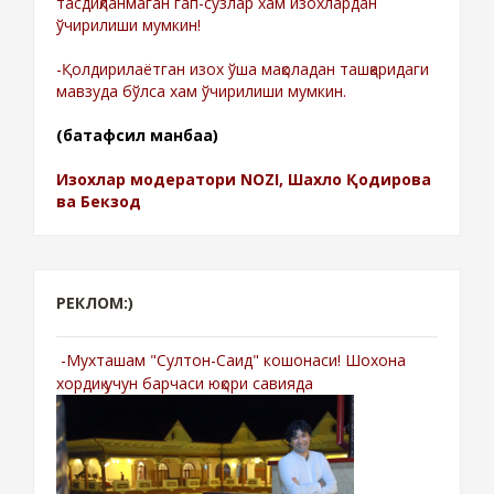
тасдиқланмаган гап-сўзлар хам изохлардан
ўчирилиши мумкин!
-Қолдирилаётган изох ўша мақоладан ташқаридаги
мавзуда бўлса хам ўчирилиши мумкин.
(батафсил манбаа)
Изохлар модератори NOZI, Шахло Қодирова
ва Бекзод
РЕКЛОМ:)
-Мухташам "Султон-Саид" кошонаси! Шохона
хордиқ учун барчаси юқори савияда