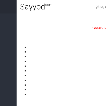
Sayyod
.com
"ФАХРЛ