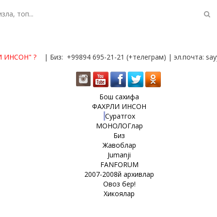
И ИНСОН"
?
| Биз: +99894 695-21-21 (+телеграм) | эл.почта: s
Бош сахифа
ФАХРЛИ ИНСОН
Суратгох
МОНОЛОГлар
Биз
Жавоблар
Jumanji
FANFORUM
2007-2008й архивлар
Овоз бер!
Хикоялар