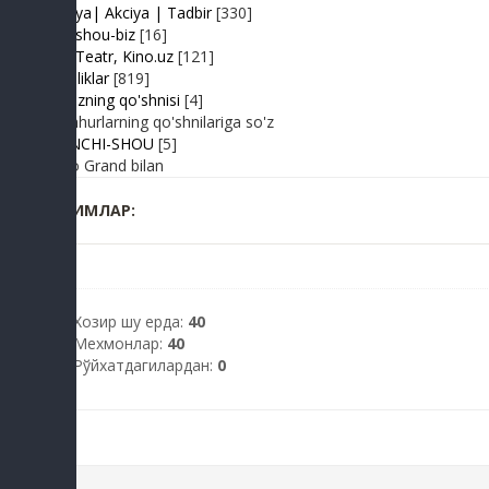
Hayriya| Akciya | Tadbir
[330]
Turk shou-biz
[16]
TV | Teatr, Kino.uz
[121]
Yangiliklar
[819]
Yulduzning qo'shnisi
[4]
Mashhurlarning qo'shnilariga so'z
BIRINCHI-SHOU
[5]
Radio Grand bilan
КИМЛАР:
Хозир шу ерда:
40
Мехмонлар:
40
Рўйхатдагилардан:
0