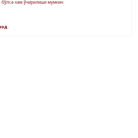
а бўлса хам ўчирилиши мумкин.
зод