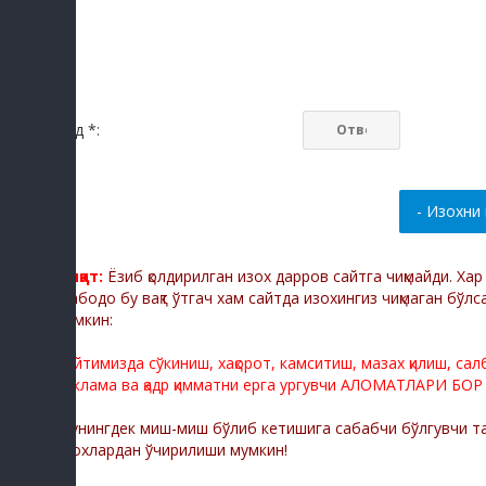
Код *:
Диққат:
Ёзиб қолдирилган изох дарров сайтга чиқмайди. Ха
Мабодо бу вақт ўтгач хам сайтда изохингиз чиқмаган бўлс
мумкин:
Сайтимизда сўкиниш, хақорот, камситиш, мазах қилиш, са
реклама ва қадр қимматни ерга ургувчи АЛОМАТЛАРИ БОР
Шунингдек миш-миш бўлиб кетишига сабабчи бўлгувчи тас
изохлардан ўчирилиши мумкин!