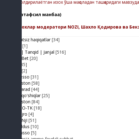
-Қолдирилаётган изох ўша мақоладан ташқаридаги мавзуд
(батафсил манбаа)
Изохлар модератори NOZI, Шахло Қодирова ва Бек
Adolatsiz haqiqatlar
[34]
Arhiv
[1]
Baxs| Tanqid | Janjal
[516]
BeshBet
[20]
Din
[85]
Duel
[2]
Expresso
[31]
FIKRiston
[58]
Hit-Parad
[44]
Ijara qo'shiqlar
[25]
IJODiston
[84]
IMPRO-TK
[18]
Jonli ijro
[4]
JuMaNjI
[51]
JurYuldus
[10]
Kaktusso
[5]
Yoqimsiz ammo foydali suhbat