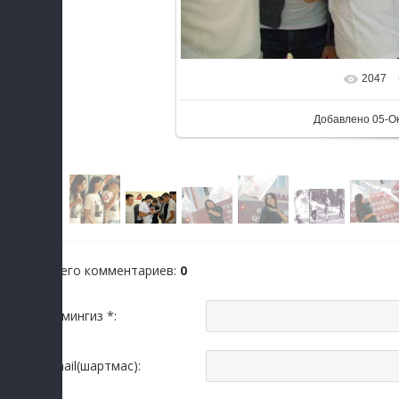
2047
В реальном ра
Добавлено
05-О
Всего комментариев
:
0
Исмингиз *:
Email(шартмас):