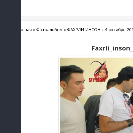
Главная
»
Фотоальбом
»
ФАХРЛИ ИНСОН
»
4-октябрь 20
Faxrli_inson_