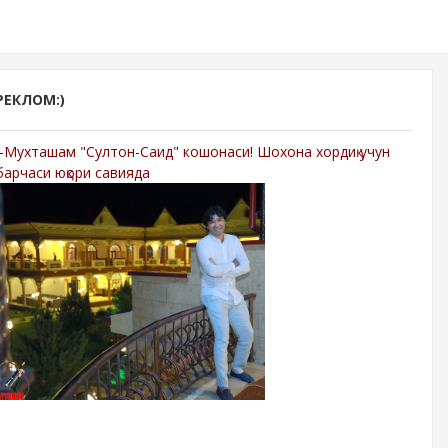
РЕКЛОМ:)
-Мухташам "Султон-Саид" кошонаси! Шохона хордиқ учун
барчаси юқори савияда