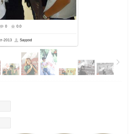
0
0.0
змере
700x448
/ 297.3Kb
кт-2013
Sayyod