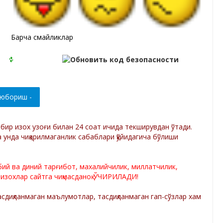
Барча смайликлар
р бир изох узоғи билан 24 соат ичида текширувдан ўтади.
а унда чиқарилмаганлик сабаблари қўйидагича бўлиши
лбий ва диний тарғибот, махалийчилик, миллатчилик,
 изохлар сайтга чиқмасданоқ ЎЧИРИЛАДИ!
диқланмаган маълумотлар, тасдиқланмаган гап-сўзлар хам