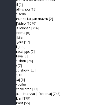
Kongil
[0]
Kundalik-shou
[13]
Realiti serial
Mashhur ko'targan mavzu
[2]
MP3|Video
[1070]
Muhlis Minbari
[216]
Ovoznoma
[6]
Luiza bilan
Premyera
[17]
Prikol
[100]
Paparacci-ppc
[0]
Podstava
[3]
Realiti shou
[74]
Retro
[7]
Sayyod-show
[25]
Sport
[18]
Shantaj
[6]
Videoloyiha
Shunchaki qiziq
[27]
Suhbat | Intervyu | Reportaj
[748]
Tabriklar
[179]
Taqdimot
[55]