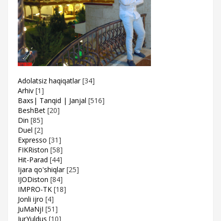
Adolatsiz haqiqatlar
[34]
Arhiv
[1]
Baxs| Tanqid | Janjal
[516]
BeshBet
[20]
Din
[85]
Duel
[2]
Expresso
[31]
FIKRiston
[58]
Hit-Parad
[44]
Ijara qo'shiqlar
[25]
IJODiston
[84]
IMPRO-TK
[18]
Jonli ijro
[4]
JuMaNjI
[51]
JurYuldus
[10]