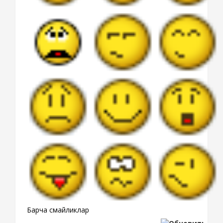
Барча смайликлар