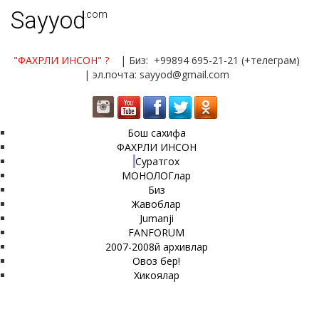
Sayyod
.com
"ФАХРЛИ ИНСОН"
?
| Биз: +99894 695-21-21 (+телеграм)
| эл.почта: sayyod@gmail.com
Бош сахифа
ФАХРЛИ ИНСОН
Суратгох
МОНОЛОГлар
Биз
Жавоблар
Jumanji
FANFORUM
2007-2008й архивлар
Овоз бер!
Хикоялар