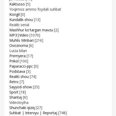
Kaktusso
[5]
Yoqimsiz ammo foydali suhbat
Kongil
[0]
Kundalik-shou
[13]
Realiti serial
Mashhur ko'targan mavzu
[2]
MP3|Video
[1070]
Muhlis Minbari
[216]
Ovoznoma
[6]
Luiza bilan
Premyera
[17]
Prikol
[100]
Paparacci-ppc
[0]
Podstava
[3]
Realiti shou
[74]
Retro
[7]
Sayyod-show
[25]
Sport
[18]
Shantaj
[6]
Videoloyiha
Shunchaki qiziq
[27]
Suhbat | Intervyu | Reportaj
[748]