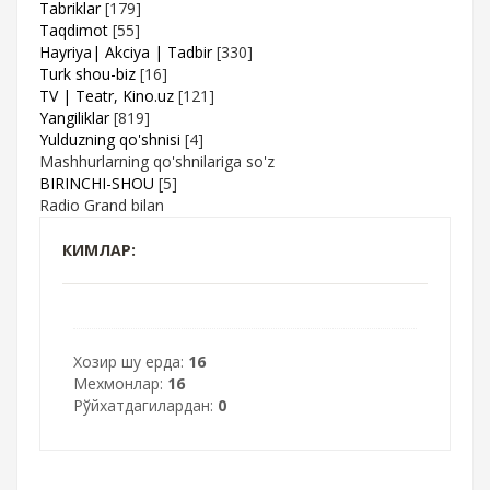
Tabriklar
[179]
Taqdimot
[55]
Hayriya| Akciya | Tadbir
[330]
Turk shou-biz
[16]
TV | Teatr, Kino.uz
[121]
Yangiliklar
[819]
Yulduzning qo'shnisi
[4]
Mashhurlarning qo'shnilariga so'z
BIRINCHI-SHOU
[5]
Radio Grand bilan
КИМЛАР:
Хозир шу ерда:
16
Мехмонлар:
16
Рўйхатдагилардан:
0