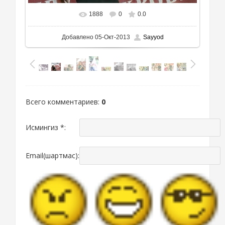
1888
0
0.0
В реальном размере
700x597
/ 439.0Kb
Добавлено
05-Окт-2013
Sayyod
Всего комментариев
:
0
Исмингиз *:
Email(шартмас):