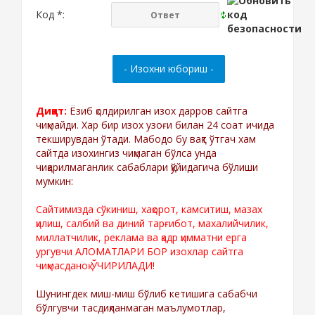
Код *:
Диққат:
Ёзиб қолдирилган изох дарров сайтга
чиқмайди. Хар бир изох узоғи билан 24 соат ичида
текширувдан ўтади. Мабодо бу вақт ўтгач хам
сайтда изохингиз чиқмаган бўлса унда
чиқарилмаганлик сабаблари қўйидагича бўлиши
мумкин:
Сайтимизда сўкиниш, хақорот, камситиш, мазах
қилиш, салбий ва диний тарғибот, махалийчилик,
миллатчилик, реклама ва қадр қимматни ерга
ургувчи АЛОМАТЛАРИ БОР изохлар сайтга
чиқмасданоқ ЎЧИРИЛАДИ!
Шунингдек миш-миш бўлиб кетишига сабабчи
бўлгувчи тасдиқланмаган маълумотлар,