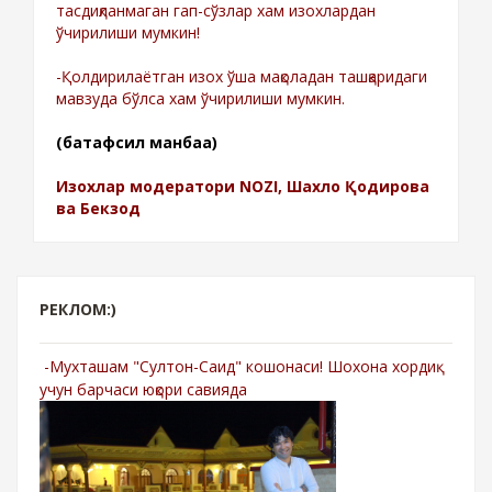
тасдиқланмаган гап-сўзлар хам изохлардан
ўчирилиши мумкин!
-Қолдирилаётган изох ўша мақоладан ташқаридаги
мавзуда бўлса хам ўчирилиши мумкин.
(батафсил манбаа)
Изохлар модератори NOZI, Шахло Қодирова
ва Бекзод
РЕКЛОМ:)
-Мухташам "Султон-Саид" кошонаси! Шохона хордиқ
учун барчаси юқори савияда