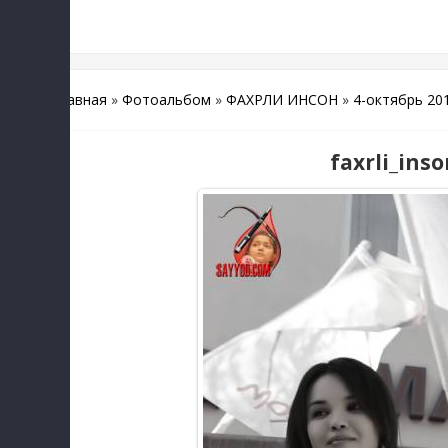
Главная
»
Фотоальбом
»
ФАХРЛИ ИНСОН
»
4-октябрь 20
faxrli_inso