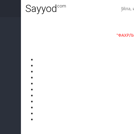
Sayyod
.com
"ФАХРЛ