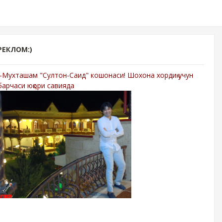
РЕКЛОМ:)
-Мухташам "Султон-Саид" кошонаси! Шохона хордиқ учун
барчаси юқори савияда