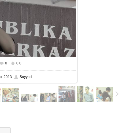
0
0.0
змере
700x623
/ 273.3Kb
кт-2013
Sayyod