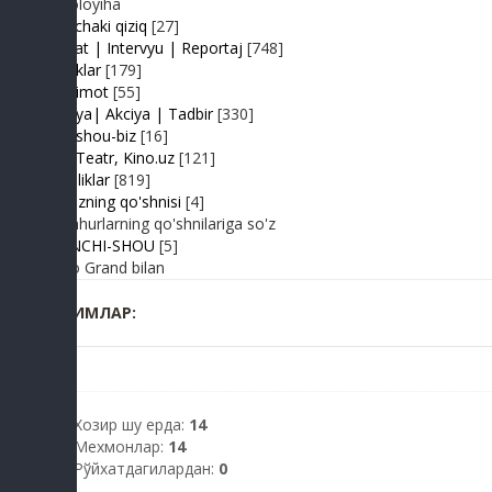
Videoloyiha
Shunchaki qiziq
[27]
Suhbat | Intervyu | Reportaj
[748]
Tabriklar
[179]
Taqdimot
[55]
Hayriya| Akciya | Tadbir
[330]
Turk shou-biz
[16]
TV | Teatr, Kino.uz
[121]
Yangiliklar
[819]
Yulduzning qo'shnisi
[4]
Mashhurlarning qo'shnilariga so'z
BIRINCHI-SHOU
[5]
Radio Grand bilan
КИМЛАР:
Хозир шу ерда:
14
Мехмонлар:
14
Рўйхатдагилардан:
0