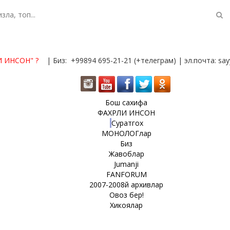
И ИНСОН"
?
| Биз: +99894 695-21-21 (+телеграм) | эл.почта: s
Бош сахифа
ФАХРЛИ ИНСОН
Суратгох
МОНОЛОГлар
Биз
Жавоблар
Jumanji
FANFORUM
2007-2008й архивлар
Овоз бер!
Хикоялар