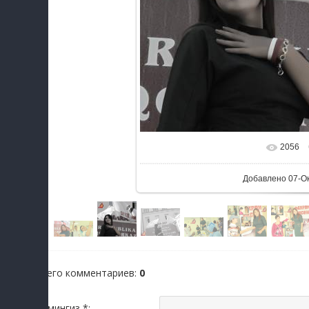
2056
В реальном ра
Добавлено
07-О
Всего комментариев
:
0
Исмингиз *: