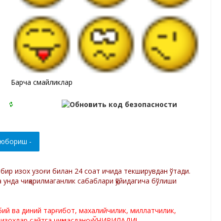
Барча смайликлар
р бир изох узоғи билан 24 соат ичида текширувдан ўтади.
а унда чиқарилмаганлик сабаблари қўйидагича бўлиши
лбий ва диний тарғибот, махалийчилик, миллатчилик,
 изохлар сайтга чиқмасданоқ ЎЧИРИЛАДИ!