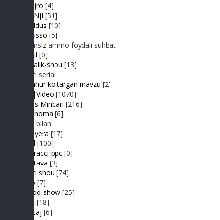
Jonli ijro
[4]
JuMaNjI
[51]
JurYuldus
[10]
Kaktusso
[5]
Yoqimsiz ammo foydali suhbat
Kongil
[0]
Kundalik-shou
[13]
Realiti serial
Mashhur ko'targan mavzu
[2]
MP3|Video
[1070]
Muhlis Minbari
[216]
Ovoznoma
[6]
Luiza bilan
Premyera
[17]
Prikol
[100]
Paparacci-ppc
[0]
Podstava
[3]
Realiti shou
[74]
Retro
[7]
Sayyod-show
[25]
Sport
[18]
Shantaj
[6]