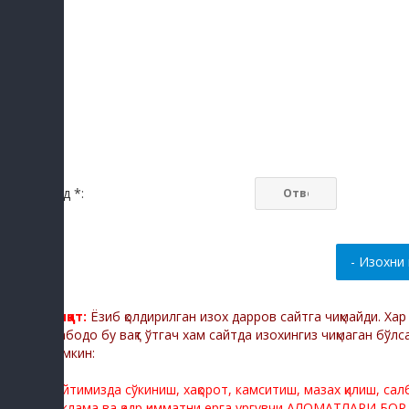
Код *:
Диққат:
Ёзиб қолдирилган изох дарров сайтга чиқмайди. Ха
Мабодо бу вақт ўтгач хам сайтда изохингиз чиқмаган бўлс
мумкин:
Сайтимизда сўкиниш, хақорот, камситиш, мазах қилиш, са
реклама ва қадр қимматни ерга ургувчи АЛОМАТЛАРИ БОР