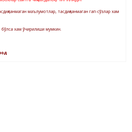
диқланмаган маълумотлар, тасдиқланмаган гап-сўзлар хам
а бўлса хам ўчирилиши мумкин.
зод