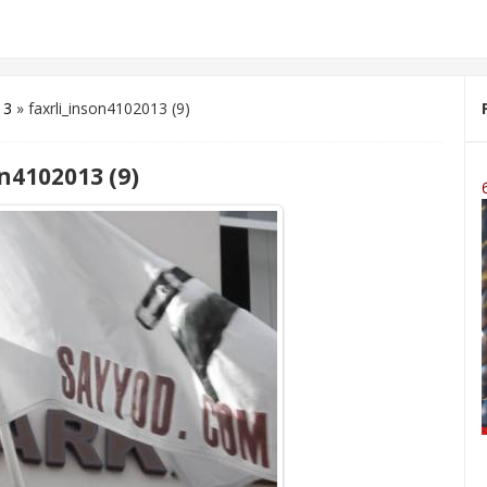
13
» faxrli_inson4102013 (9)
n4102013 (9)