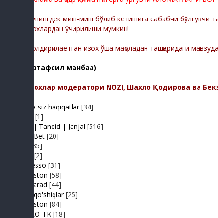
Шунингдек миш-миш бўлиб кетишига сабабчи бўлгувчи тас
изохлардан ўчирилиши мумкин!
-Қолдирилаётган изох ўша мақоладан ташқаридаги мавзуд
(батафсил манбаа)
Изохлар модератори NOZI, Шахло Қодирова ва Бек
Adolatsiz haqiqatlar
[34]
Arhiv
[1]
Baxs| Tanqid | Janjal
[516]
BeshBet
[20]
Din
[85]
Duel
[2]
Expresso
[31]
FIKRiston
[58]
Hit-Parad
[44]
Ijara qo'shiqlar
[25]
IJODiston
[84]
IMPRO-TK
[18]