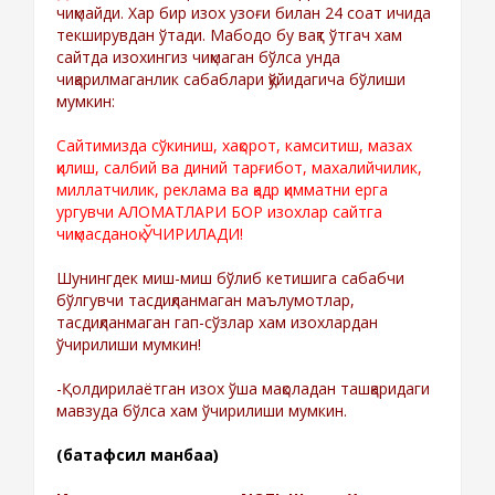
чиқмайди. Хар бир изох узоғи билан 24 соат ичида
текширувдан ўтади. Мабодо бу вақт ўтгач хам
сайтда изохингиз чиқмаган бўлса унда
чиқарилмаганлик сабаблари қўйидагича бўлиши
мумкин:
Сайтимизда сўкиниш, хақорот, камситиш, мазах
қилиш, салбий ва диний тарғибот, махалийчилик,
миллатчилик, реклама ва қадр қимматни ерга
ургувчи АЛОМАТЛАРИ БОР изохлар сайтга
чиқмасданоқ ЎЧИРИЛАДИ!
Шунингдек миш-миш бўлиб кетишига сабабчи
бўлгувчи тасдиқланмаган маълумотлар,
тасдиқланмаган гап-сўзлар хам изохлардан
ўчирилиши мумкин!
-Қолдирилаётган изох ўша мақоладан ташқаридаги
мавзуда бўлса хам ўчирилиши мумкин.
(батафсил манбаа)