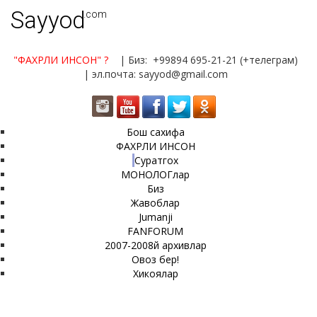
Sayyod
.com
"ФАХРЛИ ИНСОН"
?
| Биз: +99894 695-21-21 (+телеграм)
| эл.почта: sayyod@gmail.com
Бош сахифа
ФАХРЛИ ИНСОН
Суратгох
МОНОЛОГлар
Биз
Жавоблар
Jumanji
FANFORUM
2007-2008й архивлар
Овоз бер!
Хикоялар