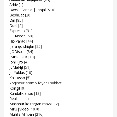
Arhiv
[1]
Baxs| Tanqid | Janjal
[516]
BeshBet
[20]
Din
[85]
Duel
[2]
Expresso
[31]
FIKRiston
[58]
Hit-Parad
[44]
Ijara qo'shiqlar
[25]
IJODiston
[84]
IMPRO-TK
[18]
Jonli ijro
[4]
JuMaNjI
[51]
JurYuldus
[10]
Kaktusso
[5]
Yoqimsiz ammo foydali suhbat
Kongil
[0]
Kundalik-shou
[13]
Realiti serial
Mashhur ko'targan mavzu
[2]
MP3|Video
[1070]
Muhlis Minbari
[216]