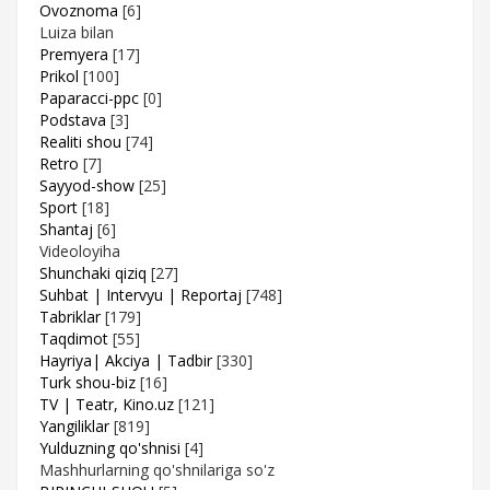
Ovoznoma
[6]
Luiza bilan
Premyera
[17]
Prikol
[100]
Paparacci-ppc
[0]
Podstava
[3]
Realiti shou
[74]
Retro
[7]
Sayyod-show
[25]
Sport
[18]
Shantaj
[6]
Videoloyiha
Shunchaki qiziq
[27]
Suhbat | Intervyu | Reportaj
[748]
Tabriklar
[179]
Taqdimot
[55]
Hayriya| Akciya | Tadbir
[330]
Turk shou-biz
[16]
TV | Teatr, Kino.uz
[121]
Yangiliklar
[819]
Yulduzning qo'shnisi
[4]
Mashhurlarning qo'shnilariga so'z