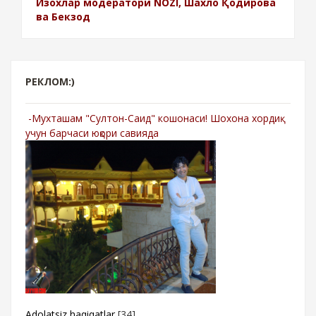
Изохлар модератори NOZI, Шахло Қодирова
ва Бекзод
РЕКЛОМ:)
-Мухташам "Султон-Саид" кошонаси! Шохона хордиқ
учун барчаси юқори савияда
Adolatsiz haqiqatlar
[34]