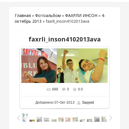
Главная
»
Фотоальбом
»
ФАХРЛИ ИНСОН
»
4-
октябрь 2013
» faxrli_inson4102013ava
faxrli_inson4102013ava
888
0
0.0
Добавлено
07-Окт-2013
Sayyod