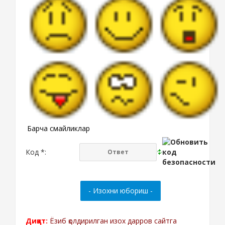
Барча смайликлар
Код *:
Диққат:
Ёзиб қолдирилган изох дарров сайтга