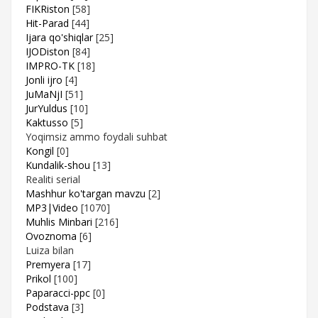
FIKRiston
[58]
Hit-Parad
[44]
Ijara qo'shiqlar
[25]
IJODiston
[84]
IMPRO-TK
[18]
Jonli ijro
[4]
JuMaNjI
[51]
JurYuldus
[10]
Kaktusso
[5]
Yoqimsiz ammo foydali suhbat
Kongil
[0]
Kundalik-shou
[13]
Realiti serial
Mashhur ko'targan mavzu
[2]
MP3|Video
[1070]
Muhlis Minbari
[216]
Ovoznoma
[6]
Luiza bilan
Premyera
[17]
Prikol
[100]
Paparacci-ppc
[0]
Podstava
[3]