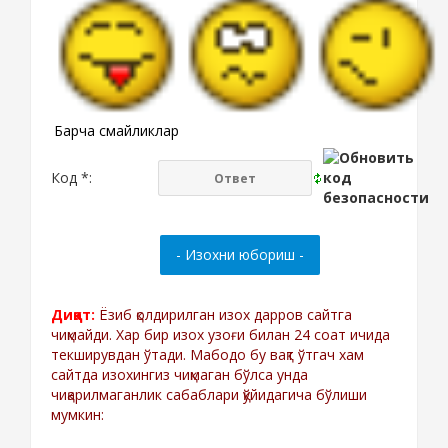
Барча смайликлар
Код *:
Диққат:
Ёзиб қолдирилган изох дарров сайтга
чиқмайди. Хар бир изох узоғи билан 24 соат ичида
текширувдан ўтади. Мабодо бу вақт ўтгач хам
сайтда изохингиз чиқмаган бўлса унда
чиқарилмаганлик сабаблари қўйидагича бўлиши
мумкин: