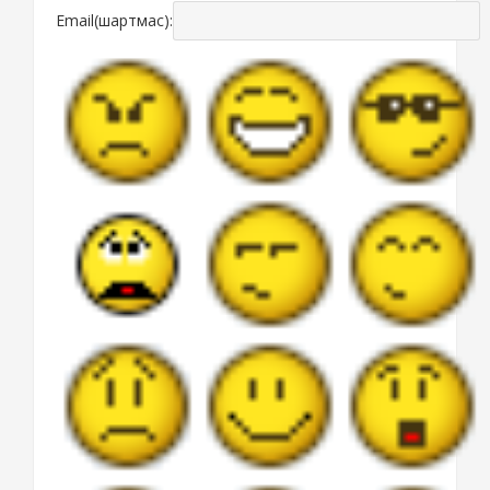
Email(шартмас):