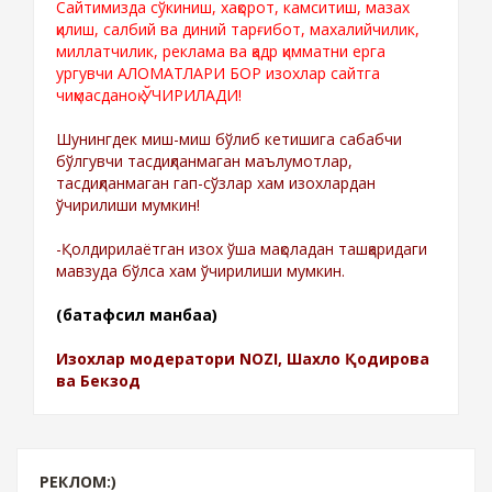
Сайтимизда сўкиниш, хақорот, камситиш, мазах
қилиш, салбий ва диний тарғибот, махалийчилик,
миллатчилик, реклама ва қадр қимматни ерга
ургувчи АЛОМАТЛАРИ БОР изохлар сайтга
чиқмасданоқ ЎЧИРИЛАДИ!
Шунингдек миш-миш бўлиб кетишига сабабчи
бўлгувчи тасдиқланмаган маълумотлар,
тасдиқланмаган гап-сўзлар хам изохлардан
ўчирилиши мумкин!
-Қолдирилаётган изох ўша мақоладан ташқаридаги
мавзуда бўлса хам ўчирилиши мумкин.
(батафсил манбаа)
Изохлар модератори NOZI, Шахло Қодирова
ва Бекзод
РЕКЛОМ:)