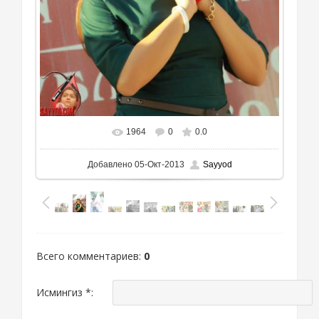
1964
0
0.0
В реальном размере
531x700
/ 279.4Kb
Добавлено
05-Окт-2013
Sayyod
Всего комментариев
:
0
Исмингиз *: