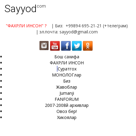
Sayyod
.com
"ФАХРЛИ ИНСОН"
?
| Биз: +99894 695-21-21 (+телеграм)
| эл.почта: sayyod@gmail.com
Бош сахифа
ФАХРЛИ ИНСОН
Суратгох
МОНОЛОГлар
Биз
Жавоблар
Jumanji
FANFORUM
2007-2008й архивлар
Овоз бер!
Хикоялар