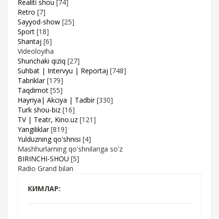
Realiti shou
[74]
Retro
[7]
Sayyod-show
[25]
Sport
[18]
Shantaj
[6]
Videoloyiha
Shunchaki qiziq
[27]
Suhbat | Intervyu | Reportaj
[748]
Tabriklar
[179]
Taqdimot
[55]
Hayriya| Akciya | Tadbir
[330]
Turk shou-biz
[16]
TV | Teatr, Kino.uz
[121]
Yangiliklar
[819]
Yulduzning qo'shnisi
[4]
Mashhurlarning qo'shnilariga so'z
BIRINCHI-SHOU
[5]
Radio Grand bilan
КИМЛАР: