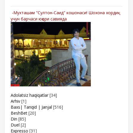
-Мухташам "Султон-Саид" кошонаси! Шохона хордиқ
учун барчаси юқори савияда
Adolatsiz haqiqatlar
[34]
Arhiv
[1]
Baxs| Tanqid | Janjal
[516]
BeshBet
[20]
Din
[85]
Duel
[2]
Expresso
[31]