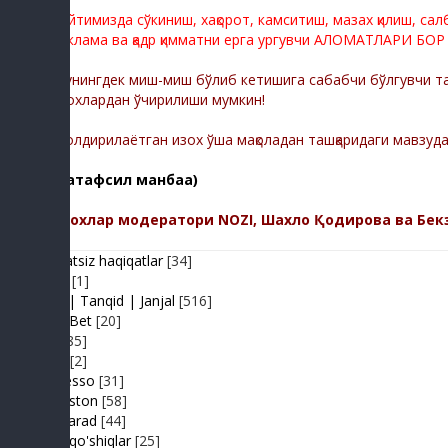
Сайтимизда сўкиниш, хақорот, камситиш, мазах қилиш, са
реклама ва қадр қимматни ерга ургувчи АЛОМАТЛАРИ БОР
Шунингдек миш-миш бўлиб кетишига сабабчи бўлгувчи тас
изохлардан ўчирилиши мумкин!
-Қолдирилаётган изох ўша мақоладан ташқаридаги мавзуд
(батафсил манбаа)
Изохлар модератори NOZI, Шахло Қодирова ва Бек
Adolatsiz haqiqatlar
[34]
Arhiv
[1]
Baxs| Tanqid | Janjal
[516]
BeshBet
[20]
Din
[85]
Duel
[2]
Expresso
[31]
FIKRiston
[58]
Hit-Parad
[44]
Ijara qo'shiqlar
[25]