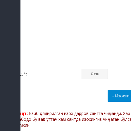
Код *:
Диққат:
Ёзиб қолдирилган изох дарров сайтга чиқмайди. Ха
Мабодо бу вақт ўтгач хам сайтда изохингиз чиқмаган бўлс
мумкин: