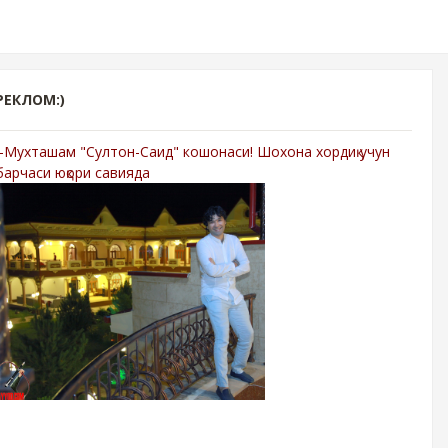
РЕКЛОМ:)
-Мухташам "Султон-Саид" кошонаси! Шохона хордиқ учун
барчаси юқори савияда