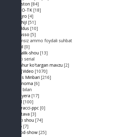
IJODiston
[84]
IMPRO-TK
[18]
Jonli ijro
[4]
JuMaNjI
[51]
JurYuldus
[10]
Kaktusso
[5]
Yoqimsiz ammo foydali suhbat
Kongil
[0]
Kundalik-shou
[13]
Realiti serial
Mashhur ko'targan mavzu
[2]
MP3|Video
[1070]
Muhlis Minbari
[216]
Ovoznoma
[6]
Luiza bilan
Premyera
[17]
Prikol
[100]
Paparacci-ppc
[0]
Podstava
[3]
Realiti shou
[74]
Retro
[7]
Sayyod-show
[25]