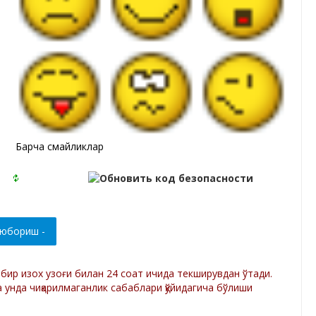
Барча смайликлар
р бир изох узоғи билан 24 соат ичида текширувдан ўтади.
а унда чиқарилмаганлик сабаблари қўйидагича бўлиши