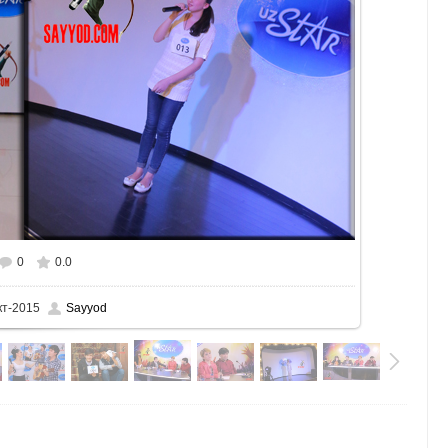
0
0.0
кт-2015
Sayyod