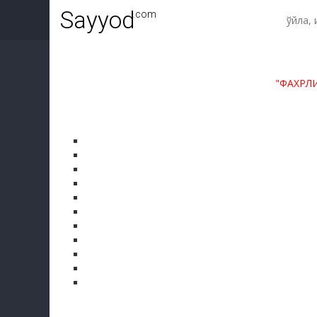
Sayyod
.com
"ФАХРЛ