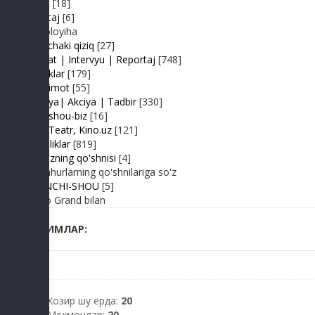
Sport
[18]
Shantaj
[6]
Videoloyiha
Shunchaki qiziq
[27]
Suhbat | Intervyu | Reportaj
[748]
Tabriklar
[179]
Taqdimot
[55]
Hayriya| Akciya | Tadbir
[330]
Turk shou-biz
[16]
TV | Teatr, Kino.uz
[121]
Yangiliklar
[819]
Yulduzning qo'shnisi
[4]
Mashhurlarning qo'shnilariga so'z
BIRINCHI-SHOU
[5]
Radio Grand bilan
КИМЛАР:
Хозир шу ерда:
20
Мехмонлар:
20