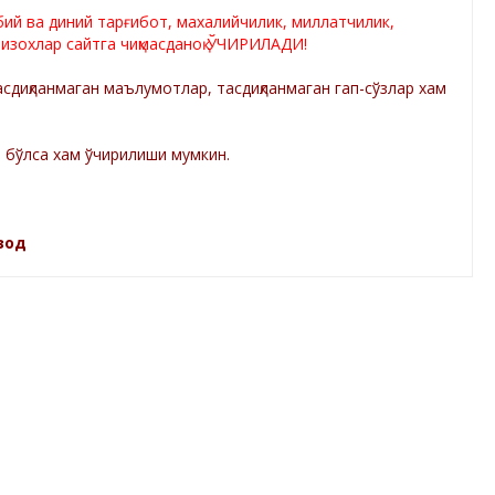
лбий ва диний тарғибот, махалийчилик, миллатчилик,
 изохлар сайтга чиқмасданоқ ЎЧИРИЛАДИ!
диқланмаган маълумотлар, тасдиқланмаган гап-сўзлар хам
а бўлса хам ўчирилиши мумкин.
зод