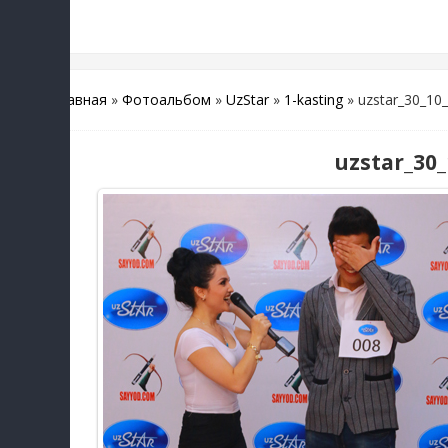
Главная
»
Фотоальбом
»
UzStar
»
1-kasting
» uzstar_30_10_
uzstar_30_