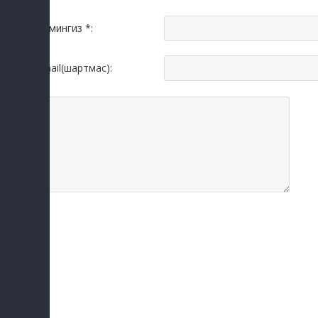
Исмингиз *:
Email(шартмас):