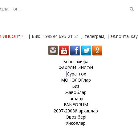
И ИНСОН"
?
| Биз: +99894 695-21-21 (+телеграм) | эл.почта: s
Бош сахифа
ФАХРЛИ ИНСОН
Суратгох
МОНОЛОГлар
Биз
Жавоблар
Jumanji
FANFORUM
2007-2008й архивлар
Овоз бер!
Хикоялар