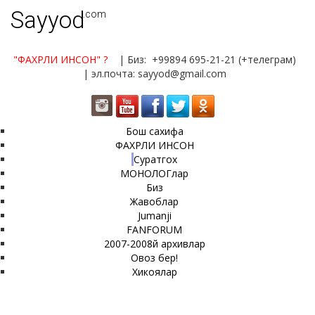
Sayyod
.com
"ФАХРЛИ ИНСОН"
?
| Биз: +99894 695-21-21 (+телеграм)
| эл.почта: sayyod@gmail.com
Бош сахифа
ФАХРЛИ ИНСОН
Суратгох
МОНОЛОГлар
Биз
Жавоблар
Jumanji
FANFORUM
2007-2008й архивлар
Овоз бер!
Хикоялар