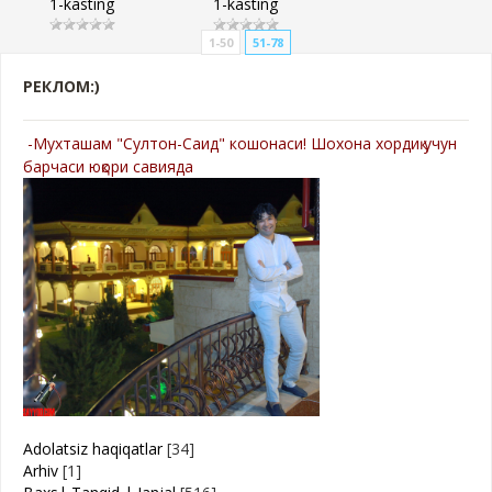
1-kasting
1-kasting
1-50
51-78
РЕКЛОМ:)
-Мухташам "Султон-Саид" кошонаси! Шохона хордиқ учун
барчаси юқори савияда
Adolatsiz haqiqatlar
[34]
Arhiv
[1]