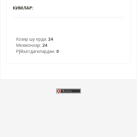
КИМЛАР:
Хозир шу ерда:
24
Мехмонлар:
24
Рўйхатдагилардан:
0