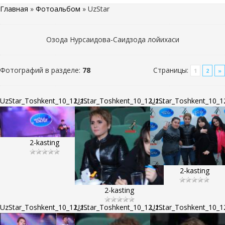
Главная
»
Фотоальбом
» UzStar
Озода Нурсаидова-Саидзода лойихаси
Фотографий в разделе
:
78
Страницы
:
1
2
»
UzStar_Toshkent_10_12_1...
UzStar_Toshkent_10_12_1...
UzStar_Toshkent_10_12
2-kasting
2-kasting
2-kasting
UzStar_Toshkent_10_12_1...
UzStar_Toshkent_10_12_1...
UzStar_Toshkent_10_12