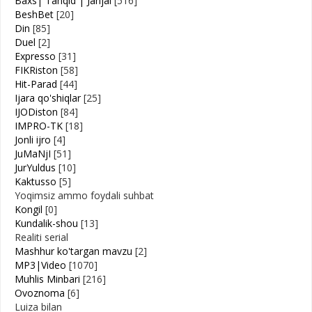
Baxs| Tanqid | Janjal
[516]
BeshBet
[20]
Din
[85]
Duel
[2]
Expresso
[31]
FIKRiston
[58]
Hit-Parad
[44]
Ijara qo'shiqlar
[25]
IJODiston
[84]
IMPRO-TK
[18]
Jonli ijro
[4]
JuMaNjI
[51]
JurYuldus
[10]
Kaktusso
[5]
Yoqimsiz ammo foydali suhbat
Kongil
[0]
Kundalik-shou
[13]
Realiti serial
Mashhur ko'targan mavzu
[2]
MP3|Video
[1070]
Muhlis Minbari
[216]
Ovoznoma
[6]
Luiza bilan