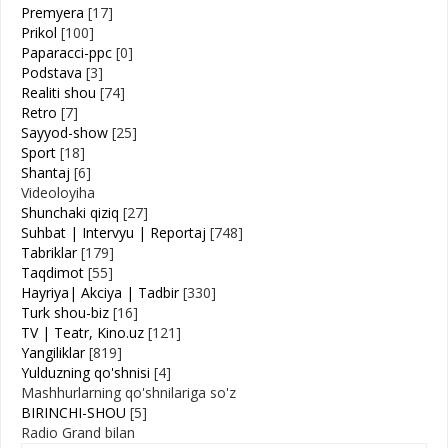
Premyera
[17]
Prikol
[100]
Paparacci-ppc
[0]
Podstava
[3]
Realiti shou
[74]
Retro
[7]
Sayyod-show
[25]
Sport
[18]
Shantaj
[6]
Videoloyiha
Shunchaki qiziq
[27]
Suhbat | Intervyu | Reportaj
[748]
Tabriklar
[179]
Taqdimot
[55]
Hayriya| Akciya | Tadbir
[330]
Turk shou-biz
[16]
TV | Teatr, Kino.uz
[121]
Yangiliklar
[819]
Yulduzning qo'shnisi
[4]
Mashhurlarning qo'shnilariga so'z
BIRINCHI-SHOU
[5]
Radio Grand bilan