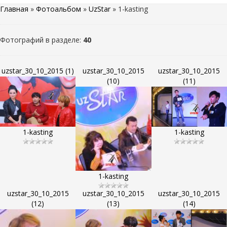
Главная
»
Фотоальбом
»
UzStar
» 1-kasting
Фотографий в разделе
:
40
uzstar_30_10_2015 (1)
uzstar_30_10_2015
uzstar_30_10_2015
(10)
(11)
1-kasting
1-kasting
1-kasting
uzstar_30_10_2015
uzstar_30_10_2015
uzstar_30_10_2015
(12)
(13)
(14)