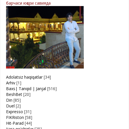
барчаси юқори савияда
Adolatsiz haqiqatlar
[34]
Arhiv
[1]
Baxs| Tanqid | Janjal
[516]
BeshBet
[20]
Din
[85]
Duel
[2]
Expresso
[31]
FIKRiston
[58]
Hit-Parad
[44]
Ijara qo'shiqlar
[25]