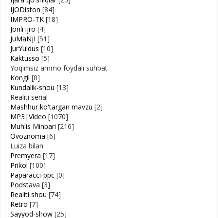
IJODiston
[84]
IMPRO-TK
[18]
Jonli ijro
[4]
JuMaNjI
[51]
JurYuldus
[10]
Kaktusso
[5]
Yoqimsiz ammo foydali suhbat
Kongil
[0]
Kundalik-shou
[13]
Realiti serial
Mashhur ko'targan mavzu
[2]
MP3|Video
[1070]
Muhlis Minbari
[216]
Ovoznoma
[6]
Luiza bilan
Premyera
[17]
Prikol
[100]
Paparacci-ppc
[0]
Podstava
[3]
Realiti shou
[74]
Retro
[7]
Sayyod-show
[25]