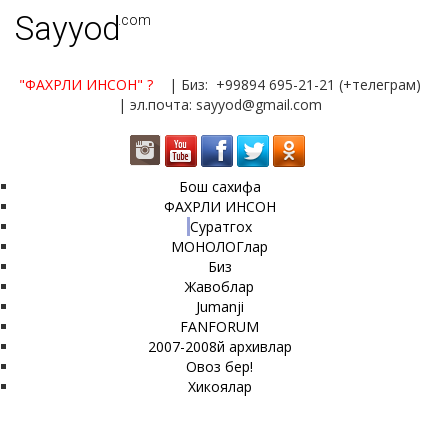
Sayyod
.com
"ФАХРЛИ ИНСОН"
?
| Биз: +99894 695-21-21 (+телеграм)
| эл.почта: sayyod@gmail.com
Бош сахифа
ФАХРЛИ ИНСОН
Суратгох
МОНОЛОГлар
Биз
Жавоблар
Jumanji
FANFORUM
2007-2008й архивлар
Овоз бер!
Хикоялар