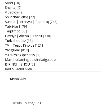
Sport
[18]
Shantaj
[6]
Videoloyiha
Shunchaki qiziq
[27]
Suhbat | Intervyu | Reportaj
[748]
Tabriklar
[179]
Taqdimot
[55]
Hayriya| Akciya | Tadbir
[330]
Turk shou-biz
[16]
TV | Teatr, Kino.uz
[121]
Yangiliklar
[819]
Yulduzning qo'shnisi
[4]
Mashhurlarning qo'shnilariga so'z
BIRINCHI-SHOU
[5]
Radio Grand bilan
КИМЛАР:
Хозир шу ерда:
23