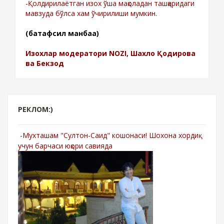
-Қолдирилаётган изох ўша мақоладан ташқаридаги
мавзуда бўлса хам ўчирилиши мумкин.
(батафсил манбаа)
Изохлар модератори NOZI, Шахло Қодирова
ва Бекзод
РЕКЛОМ:)
-Мухташам "Султон-Саид" кошонаси! Шохона хордиқ
учун барчаси юқори савияда