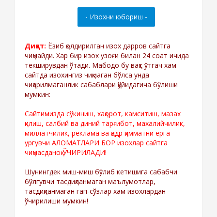
Диққат:
Ёзиб қолдирилган изох дарров сайтга
чиқмайди. Хар бир изох узоғи билан 24 соат ичида
текширувдан ўтади. Мабодо бу вақт ўтгач хам
сайтда изохингиз чиқмаган бўлса унда
чиқарилмаганлик сабаблари қўйидагича бўлиши
мумкин:
Сайтимизда сўкиниш, хақорот, камситиш, мазах
қилиш, салбий ва диний тарғибот, махалийчилик,
миллатчилик, реклама ва қадр қимматни ерга
ургувчи АЛОМАТЛАРИ БОР изохлар сайтга
чиқмасданоқ ЎЧИРИЛАДИ!
Шунингдек миш-миш бўлиб кетишига сабабчи
бўлгувчи тасдиқланмаган маълумотлар,
тасдиқланмаган гап-сўзлар хам изохлардан
ўчирилиши мумкин!