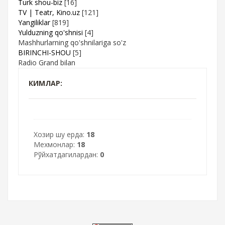
Turk shou-biz
[16]
TV | Teatr, Kino.uz
[121]
Yangiliklar
[819]
Yulduzning qo'shnisi
[4]
Mashhurlarning qo'shnilariga so'z
BIRINCHI-SHOU
[5]
Radio Grand bilan
КИМЛАР:
Хозир шу ерда:
18
Мехмонлар:
18
Рўйхатдагилардан:
0