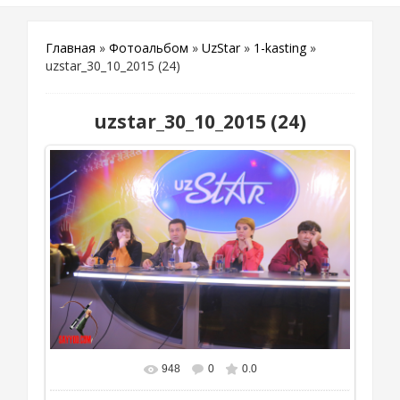
Главная
»
Фотоальбом
»
UzStar
»
1-kasting
»
uzstar_30_10_2015 (24)
uzstar_30_10_2015 (24)
948
0
0.0