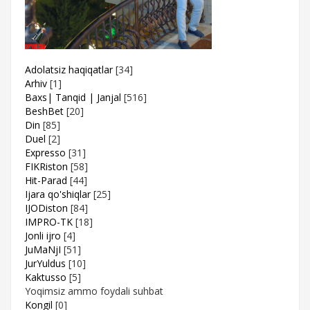
Adolatsiz haqiqatlar
[34]
Arhiv
[1]
Baxs| Tanqid | Janjal
[516]
BeshBet
[20]
Din
[85]
Duel
[2]
Expresso
[31]
FIKRiston
[58]
Hit-Parad
[44]
Ijara qo'shiqlar
[25]
IJODiston
[84]
IMPRO-TK
[18]
Jonli ijro
[4]
JuMaNjI
[51]
JurYuldus
[10]
Kaktusso
[5]
Yoqimsiz ammo foydali suhbat
Kongil
[0]