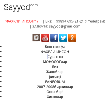
Sayyod
.com
"ФАХРЛИ ИНСОН"
?
| Биз: +99894 695-21-21 (+телеграм)
| эл.почта: sayyod@gmail.com
Бош сахифа
ФАХРЛИ ИНСОН
Суратгох
МОНОЛОГлар
Биз
Жавоблар
Jumanji
FANFORUM
2007-2008й архивлар
Овоз бер!
Хикоялар