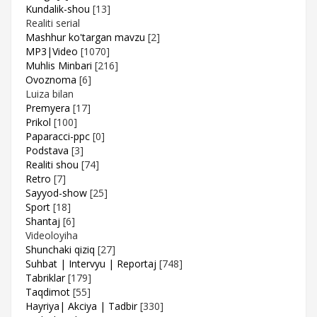
Kundalik-shou
[13]
Realiti serial
Mashhur ko'targan mavzu
[2]
MP3|Video
[1070]
Muhlis Minbari
[216]
Ovoznoma
[6]
Luiza bilan
Premyera
[17]
Prikol
[100]
Paparacci-ppc
[0]
Podstava
[3]
Realiti shou
[74]
Retro
[7]
Sayyod-show
[25]
Sport
[18]
Shantaj
[6]
Videoloyiha
Shunchaki qiziq
[27]
Suhbat | Intervyu | Reportaj
[748]
Tabriklar
[179]
Taqdimot
[55]
Hayriya| Akciya | Tadbir
[330]