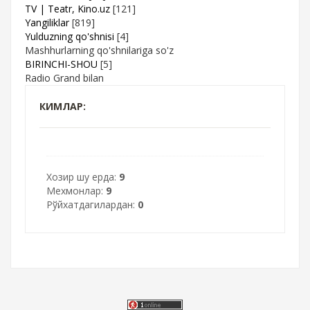
TV | Teatr, Kino.uz
[121]
Yangiliklar
[819]
Yulduzning qo'shnisi
[4]
Mashhurlarning qo'shnilariga so'z
BIRINCHI-SHOU
[5]
Radio Grand bilan
КИМЛАР:
Хозир шу ерда:
9
Мехмонлар:
9
Рўйхатдагилардан:
0