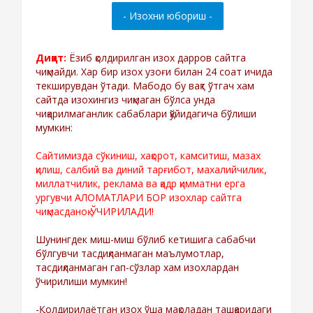
Диққат:
Ёзиб қолдирилган изох дарров сайтга
чиқмайди. Хар бир изох узоғи билан 24 соат ичида
текширувдан ўтади. Мабодо бу вақт ўтгач хам
сайтда изохингиз чиқмаган бўлса унда
чиқарилмаганлик сабаблари қўйидагича бўлиши
мумкин:
Сайтимизда сўкиниш, хақорот, камситиш, мазах
қилиш, салбий ва диний тарғибот, махалийчилик,
миллатчилик, реклама ва қадр қимматни ерга
ургувчи АЛОМАТЛАРИ БОР изохлар сайтга
чиқмасданоқ ЎЧИРИЛАДИ!
Шунингдек миш-миш бўлиб кетишига сабабчи
бўлгувчи тасдиқланмаган маълумотлар,
тасдиқланмаган гап-сўзлар хам изохлардан
ўчирилиши мумкин!
-Қолдирилаётган изох ўша мақоладан ташқаридаги