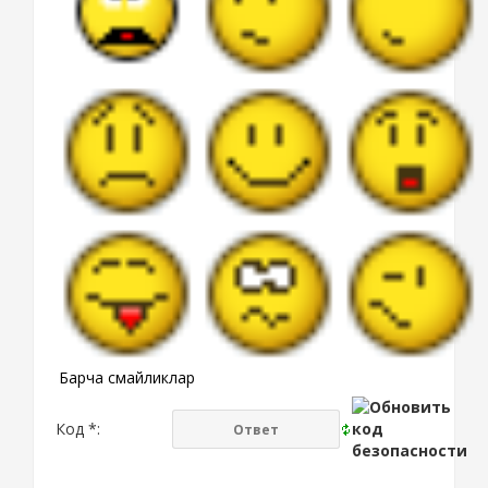
Барча смайликлар
Код *: