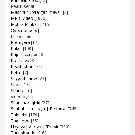
Kundalik-shou
[13]
Realiti serial
Mashhur ko'targan mavzu
[2]
MP3|Video
[1070]
Muhlis Minbari
[216]
Ovoznoma
[6]
Luiza bilan
Premyera
[17]
Prikol
[100]
Paparacci-ppc
[0]
Podstava
[3]
Realiti shou
[74]
Retro
[7]
Sayyod-show
[25]
Sport
[18]
Shantaj
[6]
Videoloyiha
Shunchaki qiziq
[27]
Suhbat | Intervyu | Reportaj
[748]
Tabriklar
[179]
Taqdimot
[55]
Hayriya| Akciya | Tadbir
[330]
Turk shou-biz
[16]