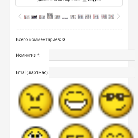
Всего комментариев
:
0
Исмингиз *:
Email(шартмас):