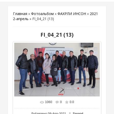
Главная
»
Фотоальбом
»
ФАХРЛИ ИНСОН
»
2021
2-апрель
» FI_04_21 (13)
FI_04_21 (13)
1060
0
0.0
В реальном размере
1111x698
/ 544.6Kb
Добавлено
09-Апр-2021
Sayyod