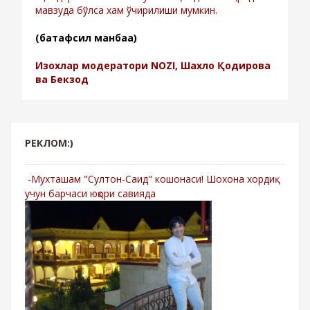
мавзуда бўлса хам ўчирилиши мумкин.
(батафсил манбаа)
Изохлар модератори NOZI, Шахло Қодирова
ва Бекзод
РЕКЛОМ:)
-Мухташам "Султон-Саид" кошонаси! Шохона хордиқ
учун барчаси юқори савияда