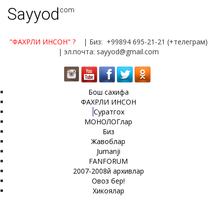
Sayyod
.com
"ФАХРЛИ ИНСОН"
?
| Биз: +99894 695-21-21 (+телеграм)
| эл.почта: sayyod@gmail.com
Бош сахифа
ФАХРЛИ ИНСОН
Суратгох
МОНОЛОГлар
Биз
Жавоблар
Jumanji
FANFORUM
2007-2008й архивлар
Овоз бер!
Хикоялар