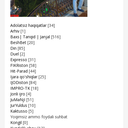
Adolatsiz haqiqatlar
[34]
Arhiv
[1]
Baxs| Tanqid | Janjal
[516]
BeshBet
[20]
Din
[85]
Duel
[2]
Expresso
[31]
FIKRiston
[58]
Hit-Parad
[44]
Ijara qo'shiqlar
[25]
IJODiston
[84]
IMPRO-TK
[18]
Jonli ijro
[4]
JuMaNjI
[51]
JurYuldus
[10]
Kaktusso
[5]
Yoqimsiz ammo foydali suhbat
Kongil
[0]