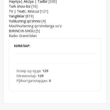
Hayriya| Akciya | Tadbir
[330]
Turk shou-biz
[16]
TV | Teatr, Kino.uz
[121]
Yangiliklar
[819]
Yulduzning qo'shnisi
[4]
Mashhurlarning qo'shnilariga so'z
BIRINCHI-SHOU
[5]
Radio Grand bilan
КИМЛАР:
Хозир шу ерда:
129
Мехмонлар:
129
Рўйхатдагилардан:
0