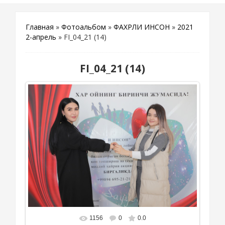
Главная
»
Фотоальбом
»
ФАХРЛИ ИНСОН
»
2021
2-апрель
» FI_04_21 (14)
FI_04_21 (14)
1156
0
0.0
В реальном размере
1070x777
/ 537.7Kb