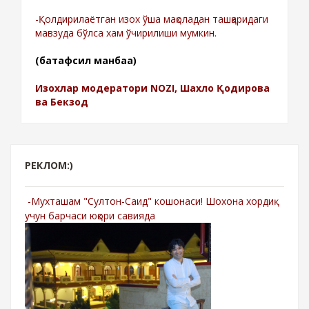
-Қолдирилаётган изох ўша мақоладан ташқаридаги
мавзуда бўлса хам ўчирилиши мумкин.
(батафсил манбаа)
Изохлар модератори NOZI, Шахло Қодирова
ва Бекзод
РЕКЛОМ:)
-Мухташам "Султон-Саид" кошонаси! Шохона хордиқ
учун барчаси юқори савияда