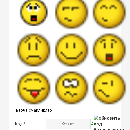
Барча смайликлар
Код *: