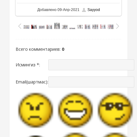
Добавлено
09-Апр-2021
Sayyod
Всего комментариев
:
0
Исмингиз *:
Email(шартмас):