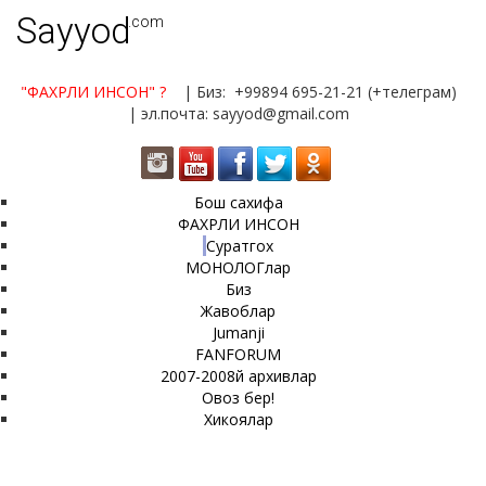
Sayyod
.com
"ФАХРЛИ ИНСОН"
?
| Биз: +99894 695-21-21 (+телеграм)
| эл.почта: sayyod@gmail.com
Бош сахифа
ФАХРЛИ ИНСОН
Суратгох
МОНОЛОГлар
Биз
Жавоблар
Jumanji
FANFORUM
2007-2008й архивлар
Овоз бер!
Хикоялар