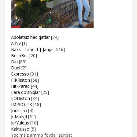
Adolatsiz haqiqatlar
[34]
Arhiv
[1]
Baxs| Tanqid | Janjal
[516]
BeshBet
[20]
Din
[85]
Duel
[2]
Expresso
[31]
FIKRiston
[58]
Hit-Parad
[44]
Ijara qo'shiqlar
[25]
IJODiston
[84]
IMPRO-TK
[18]
Jonli ijro
[4]
JuMaNjI
[51]
JurYuldus
[10]
Kaktusso
[5]
Yoqimsiz ammo foydali suhbat