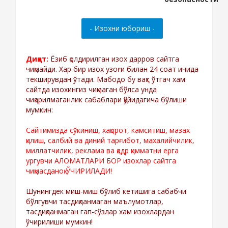
Диққат:
Ёзиб қолдирилган изох дарров сайтга
чиқмайди. Хар бир изох узоғи билан 24 соат ичида
текширувдан ўтади. Мабодо бу вақт ўтгач хам
сайтда изохингиз чиқмаган бўлса унда
чиқарилмаганлик сабаблари қўйидагича бўлиши
мумкин:
Сайтимизда сўкиниш, хақорот, камситиш, мазах
қилиш, салбий ва диний тарғибот, махалийчилик,
миллатчилик, реклама ва қадр қимматни ерга
ургувчи АЛОМАТЛАРИ БОР изохлар сайтга
чиқмасданоқ ЎЧИРИЛАДИ!
Шунингдек миш-миш бўлиб кетишига сабабчи
бўлгувчи тасдиқланмаган маълумотлар,
тасдиқланмаган гап-сўзлар хам изохлардан
ўчирилиши мумкин!