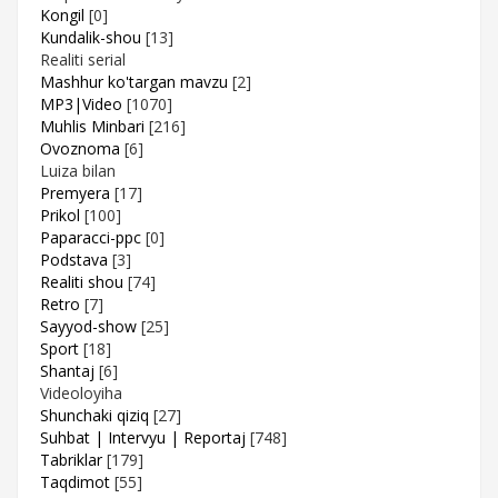
Kongil
[0]
Kundalik-shou
[13]
Realiti serial
Mashhur ko'targan mavzu
[2]
MP3|Video
[1070]
Muhlis Minbari
[216]
Ovoznoma
[6]
Luiza bilan
Premyera
[17]
Prikol
[100]
Paparacci-ppc
[0]
Podstava
[3]
Realiti shou
[74]
Retro
[7]
Sayyod-show
[25]
Sport
[18]
Shantaj
[6]
Videoloyiha
Shunchaki qiziq
[27]
Suhbat | Intervyu | Reportaj
[748]
Tabriklar
[179]
Taqdimot
[55]