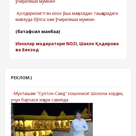
ўчирилиши мумкин!
-Қолдирилаётган изох ўша мақоладан ташқаридаги
мавзуда бўлса хам ўчирилиши мумкин.
(батафсил манбаа)
Изохлар модератори NOZI, Шахло Қодирова
ва Бекзод
РЕКЛОМ:)
-Мухташам "Султон-Саид" кошонаси! Шохона хордиқ
учун барчаси юқори савияда