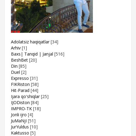
Adolatsiz haqiqatlar
[34]
Arhiv
[1]
Baxs| Tanqid | Janjal
[516]
BeshBet
[20]
Din
[85]
Duel
[2]
Expresso
[31]
FIKRiston
[58]
Hit-Parad
[44]
Ijara qo'shiqlar
[25]
IJODiston
[84]
IMPRO-TK
[18]
Jonli ijro
[4]
JuMaNjI
[51]
JurYuldus
[10]
Kaktusso
[5]