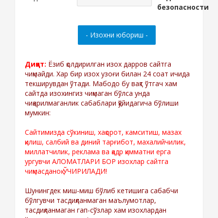
Диққат:
Ёзиб қолдирилган изох дарров сайтга
чиқмайди. Хар бир изох узоғи билан 24 соат ичида
текширувдан ўтади. Мабодо бу вақт ўтгач хам
сайтда изохингиз чиқмаган бўлса унда
чиқарилмаганлик сабаблари қўйидагича бўлиши
мумкин:
Сайтимизда сўкиниш, хақорот, камситиш, мазах
қилиш, салбий ва диний тарғибот, махалийчилик,
миллатчилик, реклама ва қадр қимматни ерга
ургувчи АЛОМАТЛАРИ БОР изохлар сайтга
чиқмасданоқ ЎЧИРИЛАДИ!
Шунингдек миш-миш бўлиб кетишига сабабчи
бўлгувчи тасдиқланмаган маълумотлар,
тасдиқланмаган гап-сўзлар хам изохлардан