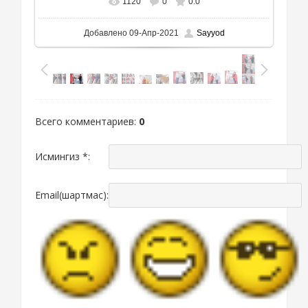
1120
0
0.0
В реальном размере
1111x861
/ 677.7Kb
Добавлено
09-Апр-2021
Sayyod
Всего комментариев
:
0
Исмингиз *:
Email(шартмас):