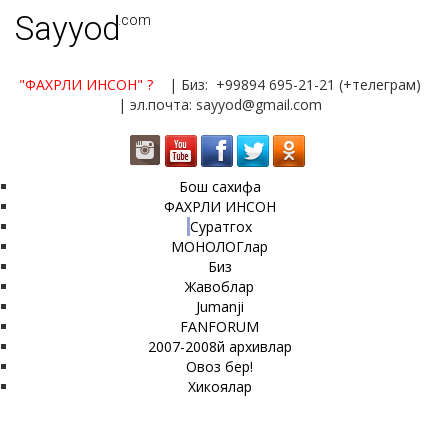
Sayyod
.com
"ФАХРЛИ ИНСОН"
?
| Биз: +99894 695-21-21 (+телеграм)
| эл.почта: sayyod@gmail.com
Бош сахифа
ФАХРЛИ ИНСОН
Суратгох
МОНОЛОГлар
Биз
Жавоблар
Jumanji
FANFORUM
2007-2008й архивлар
Овоз бер!
Хикоялар