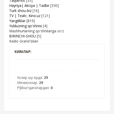
Taqdimot
[55]
Hayriya| Akciya | Tadbir
[330]
Turk shou-biz
[16]
TV | Teatr, Kino.uz
[121]
Yangiliklar
[819]
Yulduzning qo'shnisi
[4]
Mashhurlarning qo'shnilariga so'z
BIRINCHI-SHOU
[5]
Radio Grand bilan
КИМЛАР:
Хозир шу ерда:
29
Мехмонлар:
29
Рўйхатдагилардан:
0