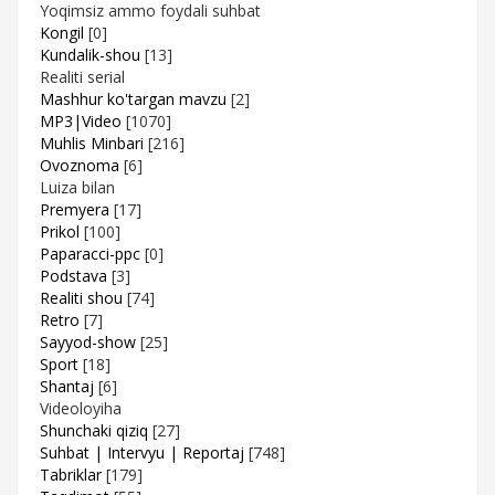
Yoqimsiz ammo foydali suhbat
Kongil
[0]
Kundalik-shou
[13]
Realiti serial
Mashhur ko'targan mavzu
[2]
MP3|Video
[1070]
Muhlis Minbari
[216]
Ovoznoma
[6]
Luiza bilan
Premyera
[17]
Prikol
[100]
Paparacci-ppc
[0]
Podstava
[3]
Realiti shou
[74]
Retro
[7]
Sayyod-show
[25]
Sport
[18]
Shantaj
[6]
Videoloyiha
Shunchaki qiziq
[27]
Suhbat | Intervyu | Reportaj
[748]
Tabriklar
[179]