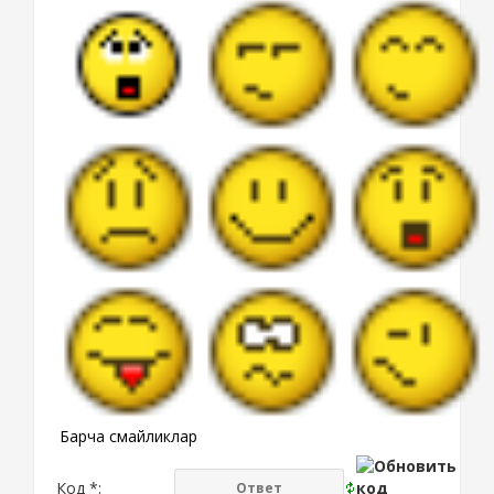
Барча смайликлар
Код *: