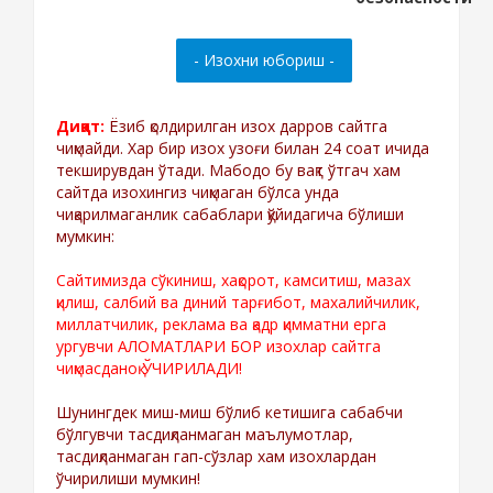
Диққат:
Ёзиб қолдирилган изох дарров сайтга
чиқмайди. Хар бир изох узоғи билан 24 соат ичида
текширувдан ўтади. Мабодо бу вақт ўтгач хам
сайтда изохингиз чиқмаган бўлса унда
чиқарилмаганлик сабаблари қўйидагича бўлиши
мумкин:
Сайтимизда сўкиниш, хақорот, камситиш, мазах
қилиш, салбий ва диний тарғибот, махалийчилик,
миллатчилик, реклама ва қадр қимматни ерга
ургувчи АЛОМАТЛАРИ БОР изохлар сайтга
чиқмасданоқ ЎЧИРИЛАДИ!
Шунингдек миш-миш бўлиб кетишига сабабчи
бўлгувчи тасдиқланмаган маълумотлар,
тасдиқланмаган гап-сўзлар хам изохлардан
ўчирилиши мумкин!