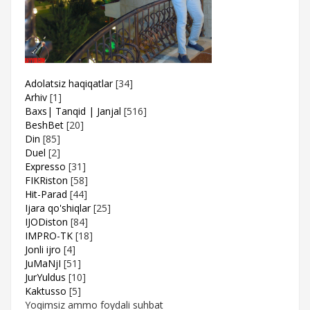
Adolatsiz haqiqatlar
[34]
Arhiv
[1]
Baxs| Tanqid | Janjal
[516]
BeshBet
[20]
Din
[85]
Duel
[2]
Expresso
[31]
FIKRiston
[58]
Hit-Parad
[44]
Ijara qo'shiqlar
[25]
IJODiston
[84]
IMPRO-TK
[18]
Jonli ijro
[4]
JuMaNjI
[51]
JurYuldus
[10]
Kaktusso
[5]
Yoqimsiz ammo foydali suhbat