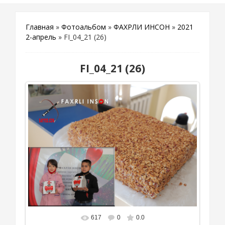
Главная
»
Фотоальбом
»
ФАХРЛИ ИНСОН
»
2021
2-апрель
» FI_04_21 (26)
FI_04_21 (26)
617
0
0.0