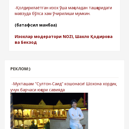
-Қолдирилаётган изох ўша мақоладан ташқаридаги
мавзуда бўлса хам ўчирилиши мумкин.
(батафсил манбаа)
Изохлар модератори NOZI, Шахло Қодирова
ва Бекзод
РЕКЛОМ:)
-Мухташам "Султон-Саид" кошонаси! Шохона хордиқ
учун барчаси юқори савияда