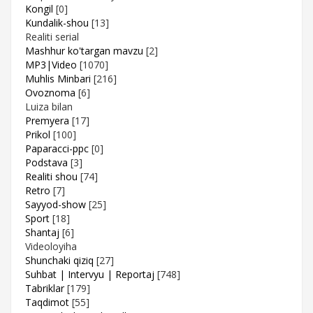
Kongil
[0]
Kundalik-shou
[13]
Realiti serial
Mashhur ko'targan mavzu
[2]
MP3|Video
[1070]
Muhlis Minbari
[216]
Ovoznoma
[6]
Luiza bilan
Premyera
[17]
Prikol
[100]
Paparacci-ppc
[0]
Podstava
[3]
Realiti shou
[74]
Retro
[7]
Sayyod-show
[25]
Sport
[18]
Shantaj
[6]
Videoloyiha
Shunchaki qiziq
[27]
Suhbat | Intervyu | Reportaj
[748]
Tabriklar
[179]
Taqdimot
[55]