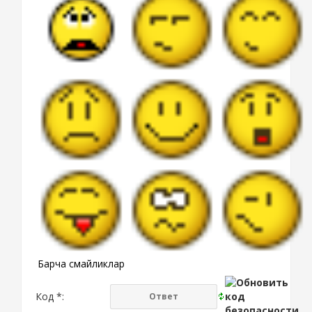
Барча смайликлар
Код *: