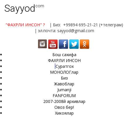
Sayyod
.com
"ФАХРЛИ ИНСОН"
?
| Биз: +99894 695-21-21 (+телеграм)
| эл.почта: sayyod@gmail.com
Бош сахифа
ФАХРЛИ ИНСОН
Суратгох
МОНОЛОГлар
Биз
Жавоблар
Jumanji
FANFORUM
2007-2008й архивлар
Овоз бер!
Хикоялар