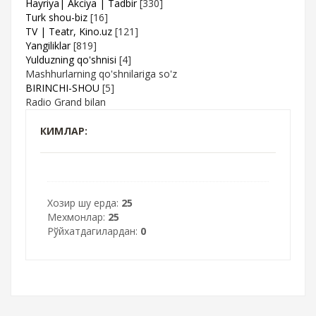
Hayriya| Akciya | Tadbir
[330]
Turk shou-biz
[16]
TV | Teatr, Kino.uz
[121]
Yangiliklar
[819]
Yulduzning qo'shnisi
[4]
Mashhurlarning qo'shnilariga so'z
BIRINCHI-SHOU
[5]
Radio Grand bilan
КИМЛАР:
Хозир шу ерда:
25
Мехмонлар:
25
Рўйхатдагилардан:
0