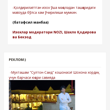
-Қолдирилаётган изох ўша мақоладан ташқаридаги
мавзуда бўлса хам ўчирилиши мумкин.
(батафсил манбаа)
Изохлар модератори NOZI, Шахло Қодирова
ва Бекзод
РЕКЛОМ:)
-Мухташам "Султон-Саид" кошонаси! Шохона хордиқ
учун барчаси юқори савияда