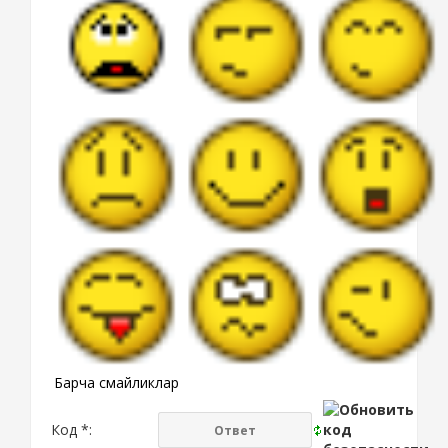
Барча смайликлар
Код *: