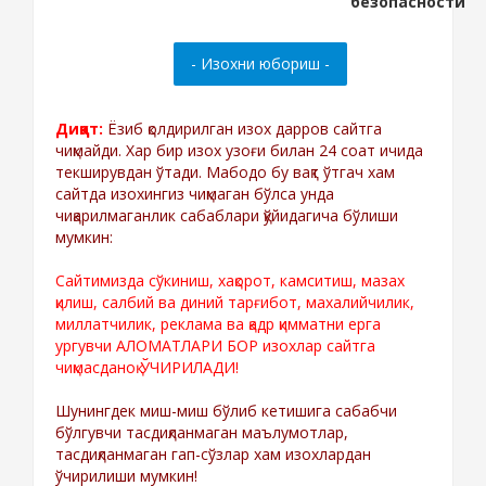
Диққат:
Ёзиб қолдирилган изох дарров сайтга
чиқмайди. Хар бир изох узоғи билан 24 соат ичида
текширувдан ўтади. Мабодо бу вақт ўтгач хам
сайтда изохингиз чиқмаган бўлса унда
чиқарилмаганлик сабаблари қўйидагича бўлиши
мумкин:
Сайтимизда сўкиниш, хақорот, камситиш, мазах
қилиш, салбий ва диний тарғибот, махалийчилик,
миллатчилик, реклама ва қадр қимматни ерга
ургувчи АЛОМАТЛАРИ БОР изохлар сайтга
чиқмасданоқ ЎЧИРИЛАДИ!
Шунингдек миш-миш бўлиб кетишига сабабчи
бўлгувчи тасдиқланмаган маълумотлар,
тасдиқланмаган гап-сўзлар хам изохлардан
ўчирилиши мумкин!