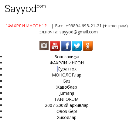
Sayyod
.com
"ФАХРЛИ ИНСОН"
?
| Биз: +99894 695-21-21 (+телеграм)
| эл.почта: sayyod@gmail.com
Бош сахифа
ФАХРЛИ ИНСОН
Суратгох
МОНОЛОГлар
Биз
Жавоблар
Jumanji
FANFORUM
2007-2008й архивлар
Овоз бер!
Хикоялар