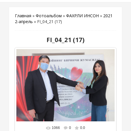
Главная
»
Фотоальбом
»
ФАХРЛИ ИНСОН
»
2021
2-апрель
» FI_04_21 (17)
FI_04_21 (17)
1066
0
0.0
В реальном размере
1111x817
/ 521.1Kb