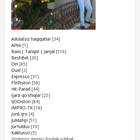
Adolatsiz haqiqatlar
[34]
Arhiv
[1]
Baxs| Tanqid | Janjal
[516]
BeshBet
[20]
Din
[85]
Duel
[2]
Expresso
[31]
FIKRiston
[58]
Hit-Parad
[44]
Ijara qo'shiqlar
[25]
IJODiston
[84]
IMPRO-TK
[18]
Jonli ijro
[4]
JuMaNjI
[51]
JurYuldus
[10]
Kaktusso
[5]
Yoqimsiz ammo foydali suhbat