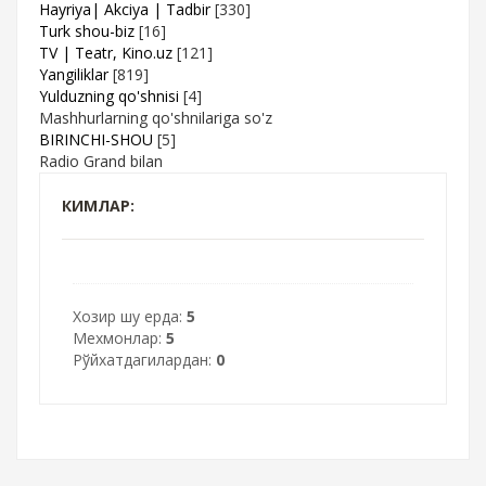
Hayriya| Akciya | Tadbir
[330]
Turk shou-biz
[16]
TV | Teatr, Kino.uz
[121]
Yangiliklar
[819]
Yulduzning qo'shnisi
[4]
Mashhurlarning qo'shnilariga so'z
BIRINCHI-SHOU
[5]
Radio Grand bilan
КИМЛАР:
Хозир шу ерда:
5
Мехмонлар:
5
Рўйхатдагилардан:
0