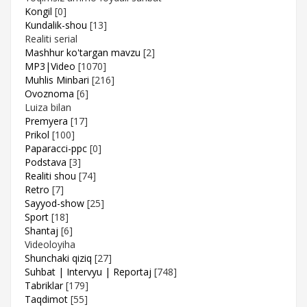
Kongil
[0]
Kundalik-shou
[13]
Realiti serial
Mashhur ko'targan mavzu
[2]
MP3|Video
[1070]
Muhlis Minbari
[216]
Ovoznoma
[6]
Luiza bilan
Premyera
[17]
Prikol
[100]
Paparacci-ppc
[0]
Podstava
[3]
Realiti shou
[74]
Retro
[7]
Sayyod-show
[25]
Sport
[18]
Shantaj
[6]
Videoloyiha
Shunchaki qiziq
[27]
Suhbat | Intervyu | Reportaj
[748]
Tabriklar
[179]
Taqdimot
[55]