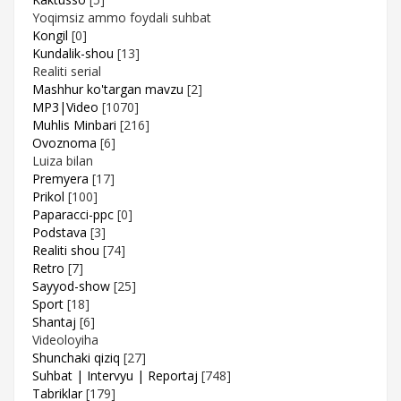
Yoqimsiz ammo foydali suhbat
Kongil
[0]
Kundalik-shou
[13]
Realiti serial
Mashhur ko'targan mavzu
[2]
MP3|Video
[1070]
Muhlis Minbari
[216]
Ovoznoma
[6]
Luiza bilan
Premyera
[17]
Prikol
[100]
Paparacci-ppc
[0]
Podstava
[3]
Realiti shou
[74]
Retro
[7]
Sayyod-show
[25]
Sport
[18]
Shantaj
[6]
Videoloyiha
Shunchaki qiziq
[27]
Suhbat | Intervyu | Reportaj
[748]
Tabriklar
[179]