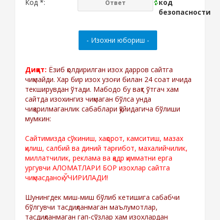
Код *:
Диққат:
Ёзиб қолдирилган изох дарров сайтга
чиқмайди. Хар бир изох узоғи билан 24 соат ичида
текширувдан ўтади. Мабодо бу вақт ўтгач хам
сайтда изохингиз чиқмаган бўлса унда
чиқарилмаганлик сабаблари қўйидагича бўлиши
мумкин:
Сайтимизда сўкиниш, хақорот, камситиш, мазах
қилиш, салбий ва диний тарғибот, махалийчилик,
миллатчилик, реклама ва қадр қимматни ерга
ургувчи АЛОМАТЛАРИ БОР изохлар сайтга
чиқмасданоқ ЎЧИРИЛАДИ!
Шунингдек миш-миш бўлиб кетишига сабабчи
бўлгувчи тасдиқланмаган маълумотлар,
тасдиқланмаган гап-сўзлар хам изохлардан