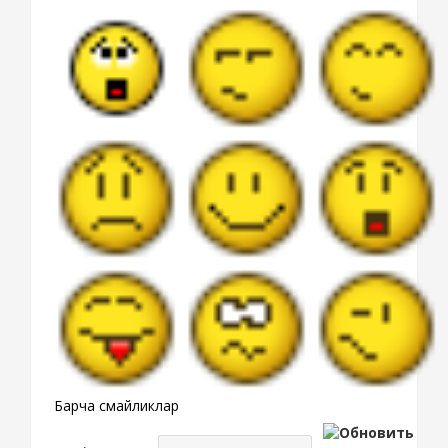
Барча смайликлар