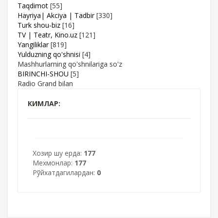
Taqdimot
[55]
Hayriya| Akciya | Tadbir
[330]
Turk shou-biz
[16]
TV | Teatr, Kino.uz
[121]
Yangiliklar
[819]
Yulduzning qo'shnisi
[4]
Mashhurlarning qo'shnilariga so'z
BIRINCHI-SHOU
[5]
Radio Grand bilan
КИМЛАР:
Хозир шу ерда:
177
Мехмонлар:
177
Рўйхатдагилардан:
0