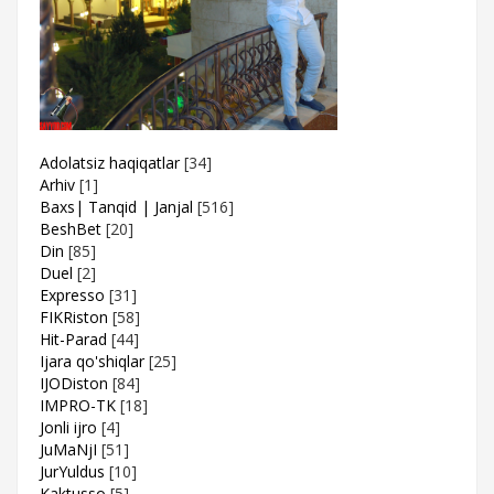
Adolatsiz haqiqatlar
[34]
Arhiv
[1]
Baxs| Tanqid | Janjal
[516]
BeshBet
[20]
Din
[85]
Duel
[2]
Expresso
[31]
FIKRiston
[58]
Hit-Parad
[44]
Ijara qo'shiqlar
[25]
IJODiston
[84]
IMPRO-TK
[18]
Jonli ijro
[4]
JuMaNjI
[51]
JurYuldus
[10]
Kaktusso
[5]