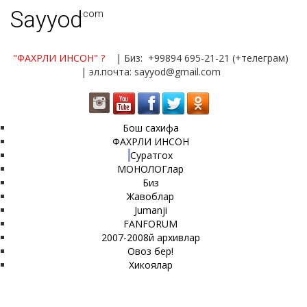
Sayyod
.com
"ФАХРЛИ ИНСОН"
?
| Биз: +99894 695-21-21 (+телеграм)
| эл.почта: sayyod@gmail.com
Бош сахифа
ФАХРЛИ ИНСОН
Суратгох
МОНОЛОГлар
Биз
Жавоблар
Jumanji
FANFORUM
2007-2008й архивлар
Овоз бер!
Хикоялар