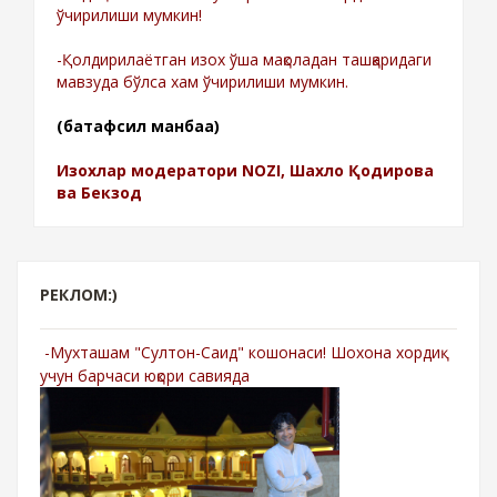
ўчирилиши мумкин!
-Қолдирилаётган изох ўша мақоладан ташқаридаги
мавзуда бўлса хам ўчирилиши мумкин.
(батафсил манбаа)
Изохлар модератори NOZI, Шахло Қодирова
ва Бекзод
РЕКЛОМ:)
-Мухташам "Султон-Саид" кошонаси! Шохона хордиқ
учун барчаси юқори савияда