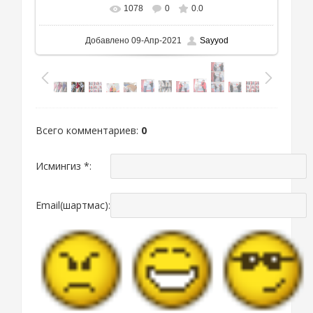
1078
0
0.0
В реальном размере
1111x893
/ 752.3Kb
Добавлено
09-Апр-2021
Sayyod
Всего комментариев
:
0
Исмингиз *:
Email(шартмас):