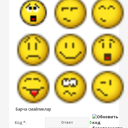
Барча смайликлар
Код *: