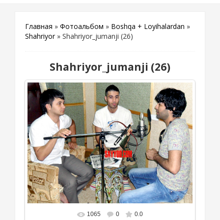
Главная
»
Фотоальбом
»
Boshqa + Loyihalardan
»
Shahriyor
» Shahriyor_jumanji (26)
Shahriyor_jumanji (26)
1065
0
0.0