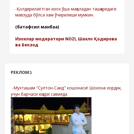
-Қолдирилаётган изох ўша мақоладан ташқаридаги
мавзуда бўлса хам ўчирилиши мумкин.
(батафсил манбаа)
Изохлар модератори NOZI, Шахло Қодирова
ва Бекзод
РЕКЛОМ:)
-Мухташам "Султон-Саид" кошонаси! Шохона хордиқ
учун барчаси юқори савияда