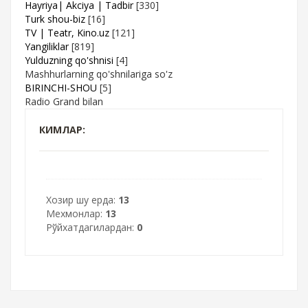
Hayriya| Akciya | Tadbir
[330]
Turk shou-biz
[16]
TV | Teatr, Kino.uz
[121]
Yangiliklar
[819]
Yulduzning qo'shnisi
[4]
Mashhurlarning qo'shnilariga so'z
BIRINCHI-SHOU
[5]
Radio Grand bilan
КИМЛАР:
Хозир шу ерда:
13
Мехмонлар:
13
Рўйхатдагилардан:
0