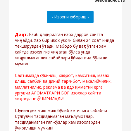
Диққат:
Ёзиб қолдирилган изох дарров сайтга
чиқмайди. Хар бир изох узоғи билан 24 соат ичида
текширувдан ўтади. Мабодо бу вақт ўтгач хам
сайтда изохингиз чиқмаган бўлса унда
чиқарилмаганлик сабаблари қўйидагича бўлиши
мумкин:
Сайтимизда сўкиниш, хақорот, камситиш, мазах
қилиш, салбий ва диний тарғибот, махалийчилик,
миллатчилик, реклама ва қадр қимматни ерга
ургувчи АЛОМАТЛАРИ БОР изохлар сайтга
чиқмасданоқ ЎЧИРИЛАДИ!
Шунингдек миш-миш бўлиб кетишига сабабчи
бўлгувчи тасдиқланмаган маълумотлар,
тасдиқланмаган гап-сўзлар хам изохлардан
ўчирилиши мумкин!