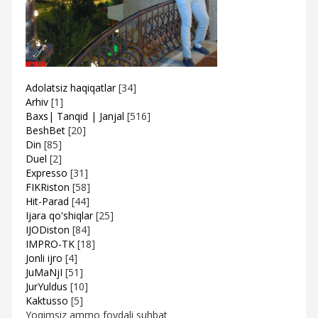
Adolatsiz haqiqatlar
[34]
Arhiv
[1]
Baxs| Tanqid | Janjal
[516]
BeshBet
[20]
Din
[85]
Duel
[2]
Expresso
[31]
FIKRiston
[58]
Hit-Parad
[44]
Ijara qo'shiqlar
[25]
IJODiston
[84]
IMPRO-TK
[18]
Jonli ijro
[4]
JuMaNjI
[51]
JurYuldus
[10]
Kaktusso
[5]
Yoqimsiz ammo foydali suhbat