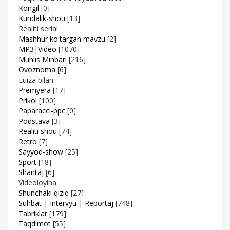
Kongil
[0]
Kundalik-shou
[13]
Realiti serial
Mashhur ko'targan mavzu
[2]
MP3|Video
[1070]
Muhlis Minbari
[216]
Ovoznoma
[6]
Luiza bilan
Premyera
[17]
Prikol
[100]
Paparacci-ppc
[0]
Podstava
[3]
Realiti shou
[74]
Retro
[7]
Sayyod-show
[25]
Sport
[18]
Shantaj
[6]
Videoloyiha
Shunchaki qiziq
[27]
Suhbat | Intervyu | Reportaj
[748]
Tabriklar
[179]
Taqdimot
[55]