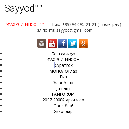
Sayyod
.com
"ФАХРЛИ ИНСОН"
?
| Биз: +99894 695-21-21 (+телеграм)
| эл.почта: sayyod@gmail.com
Бош сахифа
ФАХРЛИ ИНСОН
Суратгох
МОНОЛОГлар
Биз
Жавоблар
Jumanji
FANFORUM
2007-2008й архивлар
Овоз бер!
Хикоялар