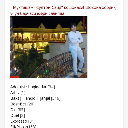
-Мухташам "Султон-Саид" кошонаси! Шохона хордиқ
учун барчаси юқори савияда
Adolatsiz haqiqatlar
[34]
Arhiv
[1]
Baxs| Tanqid | Janjal
[516]
BeshBet
[20]
Din
[85]
Duel
[2]
Expresso
[31]
FIKRiston
[58]