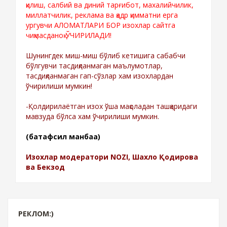
қилиш, салбий ва диний тарғибот, махалийчилик,
миллатчилик, реклама ва қадр қимматни ерга
ургувчи АЛОМАТЛАРИ БОР изохлар сайтга
чиқмасданоқ ЎЧИРИЛАДИ!
Шунингдек миш-миш бўлиб кетишига сабабчи
бўлгувчи тасдиқланмаган маълумотлар,
тасдиқланмаган гап-сўзлар хам изохлардан
ўчирилиши мумкин!
-Қолдирилаётган изох ўша мақоладан ташқаридаги
мавзуда бўлса хам ўчирилиши мумкин.
(батафсил манбаа)
Изохлар модератори NOZI, Шахло Қодирова
ва Бекзод
РЕКЛОМ:)