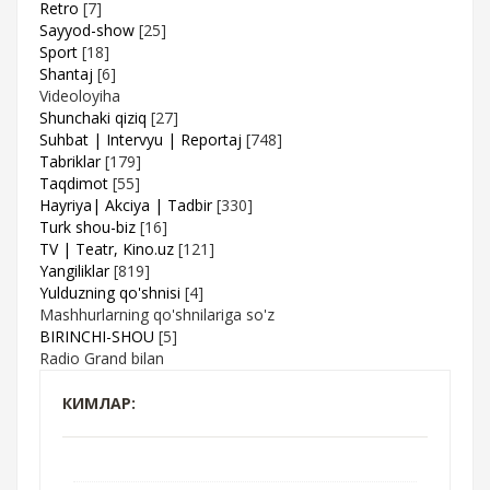
Retro
[7]
Sayyod-show
[25]
Sport
[18]
Shantaj
[6]
Videoloyiha
Shunchaki qiziq
[27]
Suhbat | Intervyu | Reportaj
[748]
Tabriklar
[179]
Taqdimot
[55]
Hayriya| Akciya | Tadbir
[330]
Turk shou-biz
[16]
TV | Teatr, Kino.uz
[121]
Yangiliklar
[819]
Yulduzning qo'shnisi
[4]
Mashhurlarning qo'shnilariga so'z
BIRINCHI-SHOU
[5]
Radio Grand bilan
КИМЛАР: