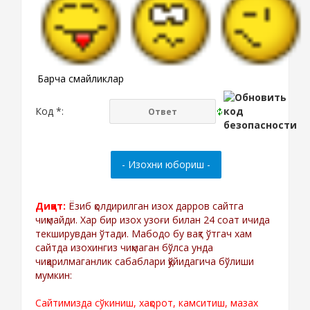
Барча смайликлар
Код *:
Диққат:
Ёзиб қолдирилган изох дарров сайтга
чиқмайди. Хар бир изох узоғи билан 24 соат ичида
текширувдан ўтади. Мабодо бу вақт ўтгач хам
сайтда изохингиз чиқмаган бўлса унда
чиқарилмаганлик сабаблари қўйидагича бўлиши
мумкин:
Сайтимизда сўкиниш, хақорот, камситиш, мазах