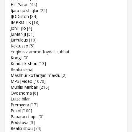
Hit-Parad
[44]
Ijara qo'shiqlar
[25]
IJODiston
[84]
IMPRO-TK
[18]
Jonli ijro
[4]
JuMaNjI
[51]
JurYuldus
[10]
Kaktusso
[5]
Yoqimsiz ammo foydali suhbat
Kongil
[0]
Kundalik-shou
[13]
Realiti serial
Mashhur ko'targan mavzu
[2]
MP3|Video
[1070]
Muhlis Minbari
[216]
Ovoznoma
[6]
Luiza bilan
Premyera
[17]
Prikol
[100]
Paparacci-ppc
[0]
Podstava
[3]
Realiti shou
[74]