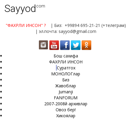
Sayyod
.com
"ФАХРЛИ ИНСОН"
?
| Биз: +99894 695-21-21 (+телеграм)
| эл.почта: sayyod@gmail.com
Бош сахифа
ФАХРЛИ ИНСОН
Суратгох
МОНОЛОГлар
Биз
Жавоблар
Jumanji
FANFORUM
2007-2008й архивлар
Овоз бер!
Хикоялар