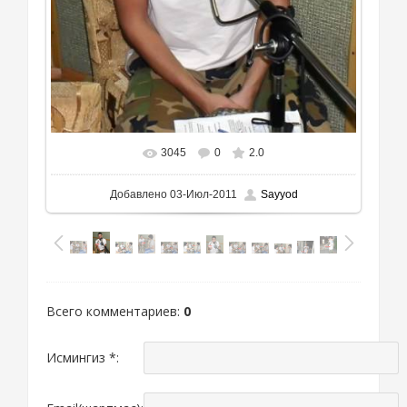
3045
0
2.0
В реальном размере
400x507
/ 221.0Kb
Добавлено
03-Июл-2011
Sayyod
Всего комментариев
:
0
Исмингиз *: