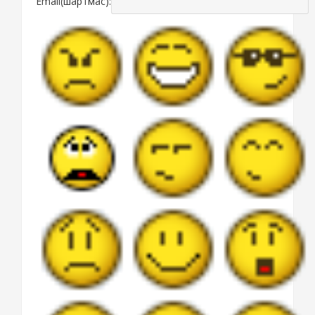
Email(шартмас):