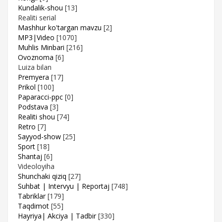
Kundalik-shou
[13]
Realiti serial
Mashhur ko'targan mavzu
[2]
MP3|Video
[1070]
Muhlis Minbari
[216]
Ovoznoma
[6]
Luiza bilan
Premyera
[17]
Prikol
[100]
Paparacci-ppc
[0]
Podstava
[3]
Realiti shou
[74]
Retro
[7]
Sayyod-show
[25]
Sport
[18]
Shantaj
[6]
Videoloyiha
Shunchaki qiziq
[27]
Suhbat | Intervyu | Reportaj
[748]
Tabriklar
[179]
Taqdimot
[55]
Hayriya| Akciya | Tadbir
[330]