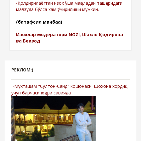
-Қолдирилаётган изох ўша мақоладан ташқаридаги
мавзуда бўлса хам ўчирилиши мумкин.
(батафсил манбаа)
Изохлар модератори NOZI, Шахло Қодирова
ва Бекзод
РЕКЛОМ:)
-Мухташам "Султон-Саид" кошонаси! Шохона хордиқ
учун барчаси юқори савияда