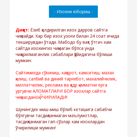
Диққат:
Ёзиб қолдирилган изох дарров сайтга
чиқмайди. Хар бир изох узоғи билан 24 соат ичида
текширувдан ўтади. Мабодо бу вақт ўтгач хам
сайтда изохингиз чиқмаган бўлса унда
чиқарилмаганлик сабаблари қўйидагича бўлиши
мумкин:
Сайтимизда сўкиниш, хақорот, камситиш, мазах
қилиш, салбий ва диний тарғибот, махалийчилик,
миллатчилик, реклама ва қадр қимматни ерга
ургувчи АЛОМАТЛАРИ БОР изохлар сайтга
чиқмасданоқ ЎЧИРИЛАДИ!
Шунингдек миш-миш бўлиб кетишига сабабчи
бўлгувчи тасдиқланмаган маълумотлар,
тасдиқланмаган гап-сўзлар хам изохлардан
ўчирилиши мумкин!