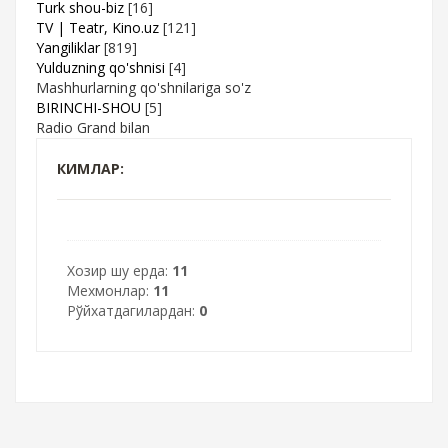
Turk shou-biz
[16]
TV | Teatr, Kino.uz
[121]
Yangiliklar
[819]
Yulduzning qo'shnisi
[4]
Mashhurlarning qo'shnilariga so'z
BIRINCHI-SHOU
[5]
Radio Grand bilan
КИМЛАР:
Хозир шу ерда:
11
Мехмонлар:
11
Рўйхатдагилардан:
0