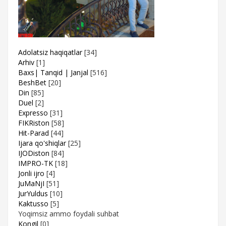
Adolatsiz haqiqatlar
[34]
Arhiv
[1]
Baxs| Tanqid | Janjal
[516]
BeshBet
[20]
Din
[85]
Duel
[2]
Expresso
[31]
FIKRiston
[58]
Hit-Parad
[44]
Ijara qo'shiqlar
[25]
IJODiston
[84]
IMPRO-TK
[18]
Jonli ijro
[4]
JuMaNjI
[51]
JurYuldus
[10]
Kaktusso
[5]
Yoqimsiz ammo foydali suhbat
Kongil
[0]