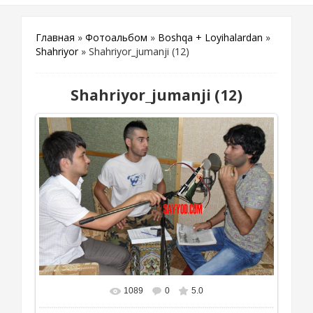
Главная
»
Фотоальбом
»
Boshqa + Loyihalardan
»
Shahriyor
» Shahriyor_jumanji (12)
Shahriyor_jumanji (12)
1089
0
5.0