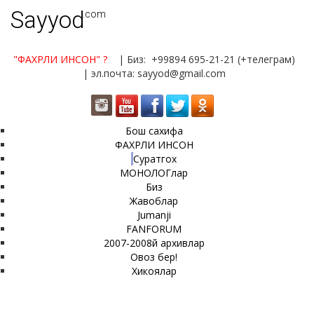
Sayyod
.com
"ФАХРЛИ ИНСОН"
?
| Биз: +99894 695-21-21 (+телеграм)
| эл.почта: sayyod@gmail.com
Бош сахифа
ФАХРЛИ ИНСОН
Суратгох
МОНОЛОГлар
Биз
Жавоблар
Jumanji
FANFORUM
2007-2008й архивлар
Овоз бер!
Хикоялар