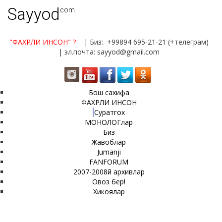
Sayyod
.com
"ФАХРЛИ ИНСОН"
?
| Биз: +99894 695-21-21 (+телеграм)
| эл.почта: sayyod@gmail.com
Бош сахифа
ФАХРЛИ ИНСОН
Суратгох
МОНОЛОГлар
Биз
Жавоблар
Jumanji
FANFORUM
2007-2008й архивлар
Овоз бер!
Хикоялар