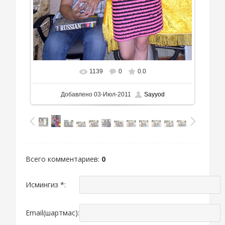
1139
0
0.0
Добавлено
03-Июл-2011
Sayyod
Всего комментариев
:
0
Исмингиз *:
Email(шартмас):