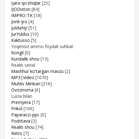
Ijara qo'shiqlar
[25]
IJODiston
[84]
IMPRO-TK
[18]
Jonli ijro
[4]
JuMaNjI
[51]
JurYuldus
[10]
Kaktusso
[5]
Yoqimsiz ammo foydali suhbat
Kongil
[0]
Kundalik-shou
[13]
Realiti serial
Mashhur ko'targan mavzu
[2]
MP3|Video
[1070]
Muhlis Minbari
[216]
Ovoznoma
[6]
Luiza bilan
Premyera
[17]
Prikol
[100]
Paparacci-ppc
[0]
Podstava
[3]
Realiti shou
[74]
Retro
[7]