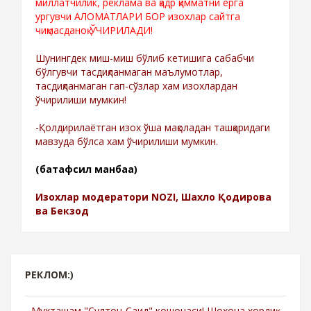
миллатчилик, реклама ва қадр қимматни ерга
ургувчи АЛОМАТЛАРИ БОР изохлар сайтга
чиқмасданоқ ЎЧИРИЛАДИ!
Шунингдек миш-миш бўлиб кетишига сабабчи
бўлгувчи тасдиқланмаган маълумотлар,
тасдиқланмаган гап-сўзлар хам изохлардан
ўчирилиши мумкин!
-Қолдирилаётган изох ўша мақоладан ташқаридаги
мавзуда бўлса хам ўчирилиши мумкин.
(батафсил манбаа)
Изохлар модератори NOZI, Шахло Қодирова
ва Бекзод
РЕКЛОМ:)
-Мухташам "Султон-Саид" кошонаси! Шохона хордиқ