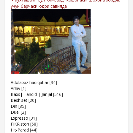
учун барчаси юқори савияда
Adolatsiz haqiqatlar
[34]
Arhiv
[1]
Baxs| Tanqid | Janjal
[516]
BeshBet
[20]
Din
[85]
Duel
[2]
Expresso
[31]
FIKRiston
[58]
Hit-Parad
[44]