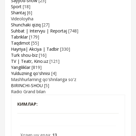
Sayyod-show
[25]
Sport
[18]
Shantaj
[6]
Videoloyiha
Shunchaki qiziq
[27]
Suhbat | Intervyu | Reportaj
[748]
Tabriklar
[179]
Taqdimot
[55]
Hayriya| Akciya | Tadbir
[330]
Turk shou-biz
[16]
TV | Teatr, Kino.uz
[121]
Yangiliklar
[819]
Yulduzning qo'shnisi
[4]
Mashhurlarning qo'shnilariga so'z
BIRINCHI-SHOU
[5]
Radio Grand bilan
КИМЛАР:
Хозир шу ерда:
13