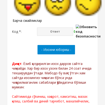
Барча смайликлар
Код *:
Диққат:
Ёзиб қолдирилган изох дарров сайтга
чиқмайди. Хар бир изох узоғи билан 24 соат ичида
текширувдан ўтади. Мабодо бу вақт ўтгач хам
сайтда изохингиз чиқмаган бўлса унда
чиқарилмаганлик сабаблари қўйидагича бўлиши
мумкин:
Сайтимизда сўкиниш, хақорот, камситиш, мазах
қилиш, салбий ва диний тарғибот, махалийчилик,