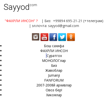
Sayyod
.com
"ФАХРЛИ ИНСОН"
?
| Биз: +99894 695-21-21 (+телеграм)
| эл.почта: sayyod@gmail.com
Бош сахифа
ФАХРЛИ ИНСОН
Суратгох
МОНОЛОГлар
Биз
Жавоблар
Jumanji
FANFORUM
2007-2008й архивлар
Овоз бер!
Хикоялар