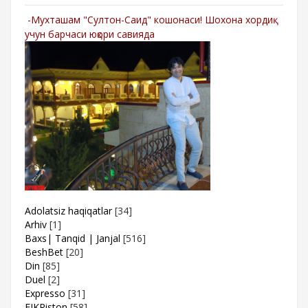
-Мухташам "Султон-Саид" кошонаси! Шохона хордиқ
учун барчаси юқори савияда
Adolatsiz haqiqatlar
[34]
Arhiv
[1]
Baxs| Tanqid | Janjal
[516]
BeshBet
[20]
Din
[85]
Duel
[2]
Expresso
[31]
FIKRiston
[58]