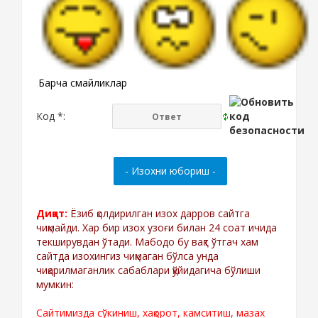
Барча смайликлар
Код *:
Диққат:
Ёзиб қолдирилган изох дарров сайтга
чиқмайди. Хар бир изох узоғи билан 24 соат ичида
текширувдан ўтади. Мабодо бу вақт ўтгач хам
сайтда изохингиз чиқмаган бўлса унда
чиқарилмаганлик сабаблари қўйидагича бўлиши
мумкин:
Сайтимизда сўкиниш, хақорот, камситиш, мазах