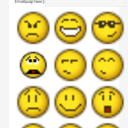
Email(шартмас):