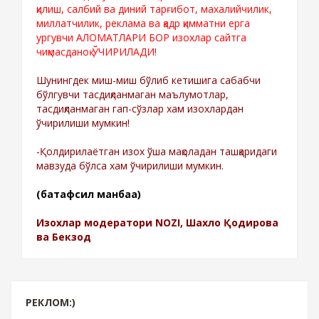
қилиш, салбий ва диний тарғибот, махалийчилик,
миллатчилик, реклама ва қадр қимматни ерга
ургувчи АЛОМАТЛАРИ БОР изохлар сайтга
чиқмасданоқ ЎЧИРИЛАДИ!
Шунингдек миш-миш бўлиб кетишига сабабчи
бўлгувчи тасдиқланмаган маълумотлар,
тасдиқланмаган гап-сўзлар хам изохлардан
ўчирилиши мумкин!
-Қолдирилаётган изох ўша мақоладан ташқаридаги
мавзуда бўлса хам ўчирилиши мумкин.
(батафсил манбаа)
Изохлар модератори NOZI, Шахло Қодирова
ва Бекзод
РЕКЛОМ:)