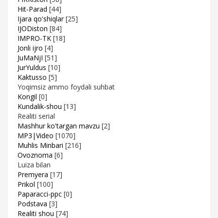
Hit-Parad
[44]
Ijara qo'shiqlar
[25]
IJODiston
[84]
IMPRO-TK
[18]
Jonli ijro
[4]
JuMaNjI
[51]
JurYuldus
[10]
Kaktusso
[5]
Yoqimsiz ammo foydali suhbat
Kongil
[0]
Kundalik-shou
[13]
Realiti serial
Mashhur ko'targan mavzu
[2]
MP3|Video
[1070]
Muhlis Minbari
[216]
Ovoznoma
[6]
Luiza bilan
Premyera
[17]
Prikol
[100]
Paparacci-ppc
[0]
Podstava
[3]
Realiti shou
[74]