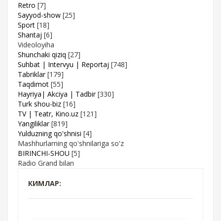
Retro
[7]
Sayyod-show
[25]
Sport
[18]
Shantaj
[6]
Videoloyiha
Shunchaki qiziq
[27]
Suhbat | Intervyu | Reportaj
[748]
Tabriklar
[179]
Taqdimot
[55]
Hayriya| Akciya | Tadbir
[330]
Turk shou-biz
[16]
TV | Teatr, Kino.uz
[121]
Yangiliklar
[819]
Yulduzning qo'shnisi
[4]
Mashhurlarning qo'shnilariga so'z
BIRINCHI-SHOU
[5]
Radio Grand bilan
КИМЛАР: