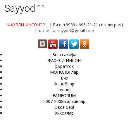
Sayyod
.com
"ФАХРЛИ ИНСОН"
?
| Биз: +99894 695-21-21 (+телеграм)
| эл.почта: sayyod@gmail.com
Бош сахифа
ФАХРЛИ ИНСОН
Суратгох
МОНОЛОГлар
Биз
Жавоблар
Jumanji
FANFORUM
2007-2008й архивлар
Овоз бер!
Хикоялар