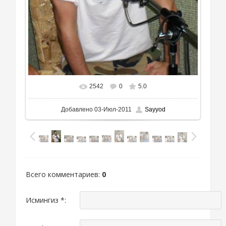
2542
0
5.0
В реальном размере
400x511
/ 231.3Kb
Добавлено
03-Июл-2011
Sayyod
Всего комментариев
:
0
Исмингиз *: