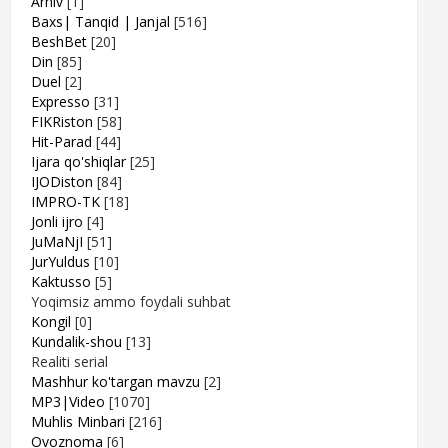
Arhiv
[1]
Baxs| Tanqid | Janjal
[516]
BeshBet
[20]
Din
[85]
Duel
[2]
Expresso
[31]
FIKRiston
[58]
Hit-Parad
[44]
Ijara qo'shiqlar
[25]
IJODiston
[84]
IMPRO-TK
[18]
Jonli ijro
[4]
JuMaNjI
[51]
JurYuldus
[10]
Kaktusso
[5]
Yoqimsiz ammo foydali suhbat
Kongil
[0]
Kundalik-shou
[13]
Realiti serial
Mashhur ko'targan mavzu
[2]
MP3|Video
[1070]
Muhlis Minbari
[216]
Ovoznoma
[6]