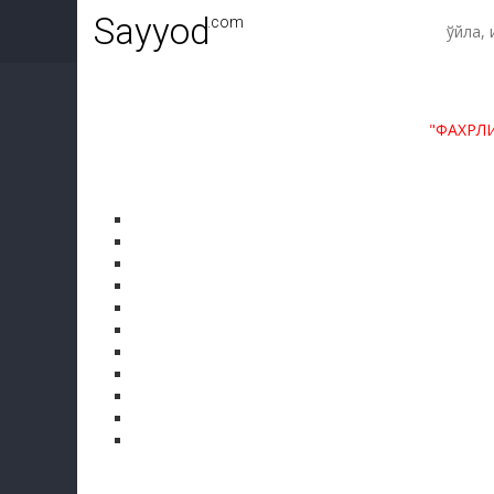
Sayyod
.com
"ФАХРЛ