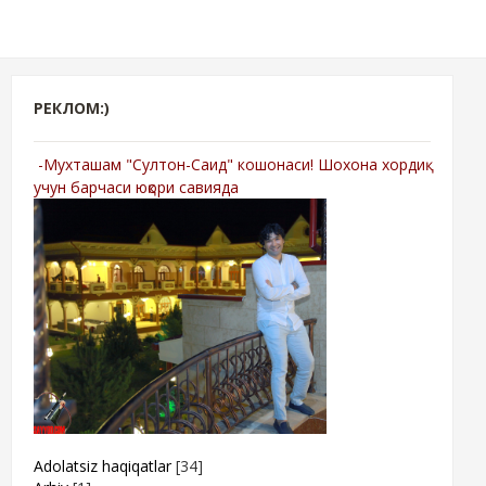
РЕКЛОМ:)
-Мухташам "Султон-Саид" кошонаси! Шохона хордиқ
учун барчаси юқори савияда
Adolatsiz haqiqatlar
[34]