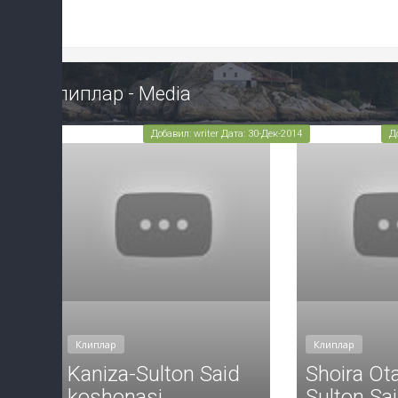
Клиплар - Media
Добавил: writer Дата: 30-Дек-2014
Д
Клиплар
Клиплар
Kaniza-Sulton Said
Shoira Ot
koshonasi
Sulton Sa