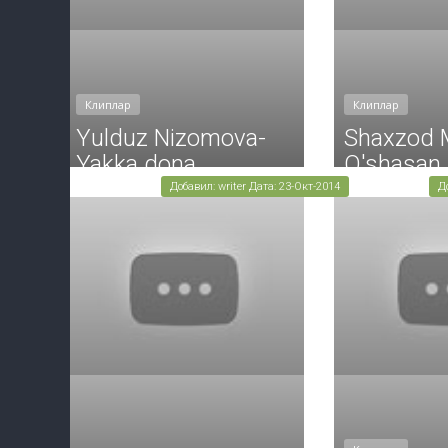
Клиплар
Клиплар
Yulduz Nizomova-
Shaxzod 
Yakka dona
O'shasan
Добавил: writer Дата: 23-Окт-2014
Д