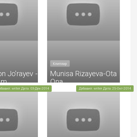
Клиплар
n Jo'rayev -
Munisa Rizayeva-Ota
im
Ona
обавил: writer Дата: 03-Дек-2014
Добавил: writer Дата: 25-Окт-2014