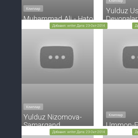
Клиплар
Клиплар
Yulduz U
Muhammad Ali - Hato
Devonala
Добавил: writer Дата: 23-Окт-2014
Д
Клиплар
Клиплар
Yulduz Nizomova-
Samarqand
Ummon-Es
Добавил: writer Дата: 23-Окт-2014
Д