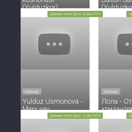
(Yulduzkor)
(Yulduzko
Добавил: writer Дата: 30-Дек-2014
Д
Клиплар
Клиплар
Yulduz Usmonova -
Лола - О
Meni sev
хризант
Добавил: writer Дата: 11-Дек-2014
Д