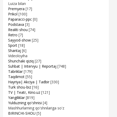
Luiza bilan
Premyera
[17]
Prikol
[100]
Paparacci-ppc
[0]
Podstava
[3]
Realiti shou
[74]
Retro
[7]
Sayyod-show
[25]
Sport
[18]
Shantaj
[6]
Videoloyiha
Shunchaki qiziq
[27]
Suhbat | Intervyu | Reportaj
[748]
Tabriklar
[179]
Taqdimot
[55]
Hayriya| Akciya | Tadbir
[330]
Turk shou-biz
[16]
TV | Teatr, Kino.uz
[121]
Yangiliklar
[819]
Yulduzning qo'shnisi
[4]
Mashhurlarning qo'shnilariga so'z
BIRINCHI-SHOU
[5]