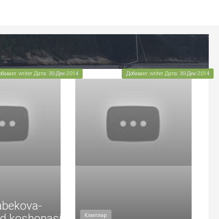
обавил: writer Дата: 30-Дек-2014
Добавил: writer Дата: 30-Дек-2014
abekova-
Клиплар
id koshonasi