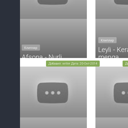
Клиплар
Клиплар
Leyli - Ke
Afsona - Nurli
menga
Добавил: writer Дата: 20-Окт-2014
Д