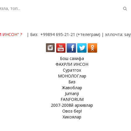
И ИНСОН"
?
| Биз: +99894 695-21-21 (+телеграм) | эл.почта: s
Бош сахифа
ФАХРЛИ ИНСОН
Суратгох
МОНОЛОГлар
Биз
Жавоблар
Jumanji
FANFORUM
2007-2008й архивлар
Овоз бер!
Хикоялар