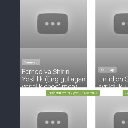
Клиплар
Клиплар
Farhod va Shirin -
Yoshlik (Eng gullagan
Umidjon 
yoshlik chog'imda)
ayrildikku 
Добавил: writer Дата: 23-Окт-2014
Д