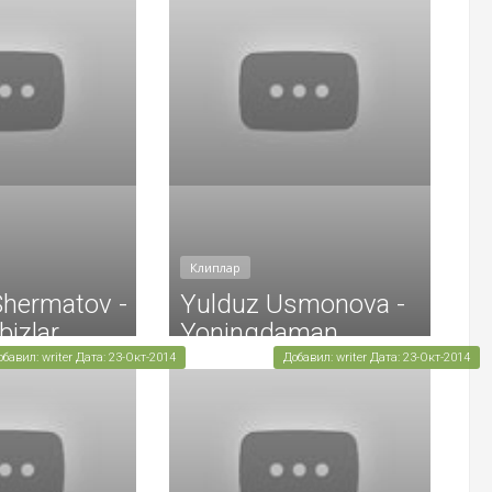
Клиплар
Shermatov -
Yulduz Usmonova -
bizlar
Yoningdaman
обавил: writer Дата: 23-Окт-2014
Добавил: writer Дата: 23-Окт-2014