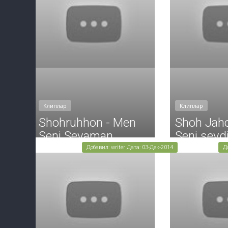
Клиплар
Клиплар
Shohruhhon - Men
Shoh Jaho
Seni Sevaman
Seni sevd
Добавил: writer Дата: 03-Дек-2014
Д