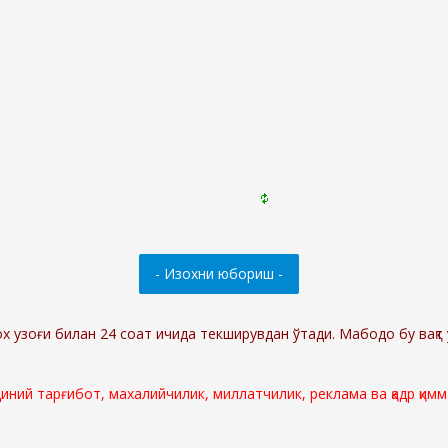
ох узоғи билан 24 соат ичида текширувдан ўтади. Мабодо бу вақт 
 диний тарғибот, махалийчилик, миллатчилик, реклама ва қадр қи