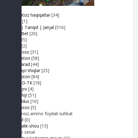
Adolatsiz haqiqatlar
[34]
Arhiv
[1]
Baxs| Tanqid | Janjal
[516]
BeshBet
[20]
Din
[85]
Duel
[2]
Expresso
[31]
FIKRiston
[58]
Hit-Parad
[44]
Ijara qo'shiqlar
[25]
IJODiston
[84]
IMPRO-TK
[18]
Jonli ijro
[4]
JuMaNjI
[51]
JurYuldus
[10]
Kaktusso
[5]
Yoqimsiz ammo foydali suhbat
Kongil
[0]
Kundalik-shou
[13]
Realiti serial