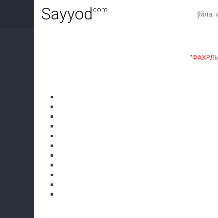
Sayyod
.com
"ФАХРЛ