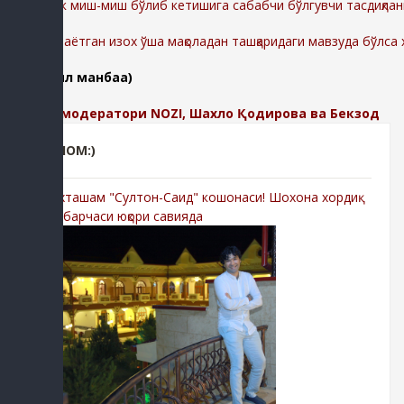
Шунингдек миш-миш бўлиб кетишига сабабчи бўлгувчи тасдиқлан
-Қолдирилаётган изох ўша мақоладан ташқаридаги мавзуда бўлса
(батафсил манбаа)
Изохлар модератори NOZI, Шахло Қодирова ва Бекзод
РЕКЛОМ:)
-Мухташам "Султон-Саид" кошонаси! Шохона хордиқ
учун барчаси юқори савияда