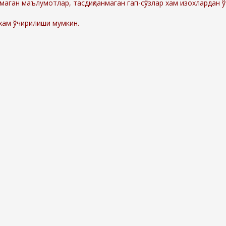
маган маълумотлар, тасдиқланмаган гап-сўзлар хам изохлардан 
 хам ўчирилиши мумкин.