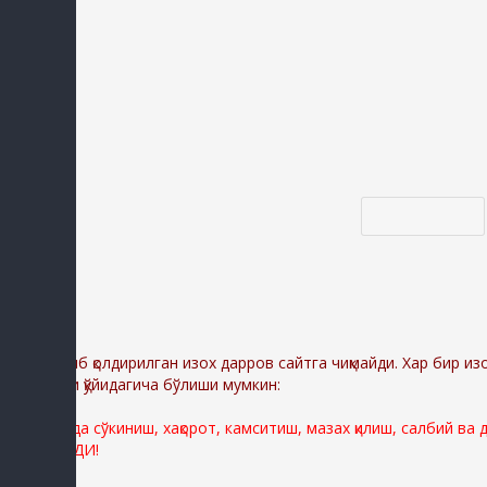
Код *:
Диққат:
Ёзиб қолдирилган изох дарров сайтга чиқмайди. Хар бир из
сабаблари қўйидагича бўлиши мумкин:
Сайтимизда сўкиниш, хақорот, камситиш, мазах қилиш, салбий ва
ЎЧИРИЛАДИ!