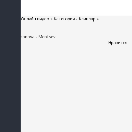
Главная
»
Онлайн видео
»
Категория - Клиплар
»
Yulduz Usmonova - Meni sev
Нравится