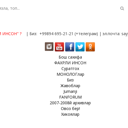
И ИНСОН"
?
| Биз: +99894 695-21-21 (+телеграм) | эл.почта: s
Бош сахифа
ФАХРЛИ ИНСОН
Суратгох
МОНОЛОГлар
Биз
Жавоблар
Jumanji
FANFORUM
2007-2008й архивлар
Овоз бер!
Хикоялар