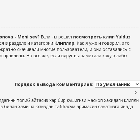
onova - Meni sev
? Если ты решил
посмотреть клип Yulduz
ся в разделе
и категории
Клиплар
. Как я уже и говорил, это
кратно скачивали многие пользователи, и они оставались с
справлены. Но все же, если вдруг вы заметили какую либо
Порядок вывода комментариев:
0
дагини топиб айтасиз хар бир кушигизи маскоп хакидаги клипли
лиз билан хамиша юзиздан таббасум аримасин санатизга янада