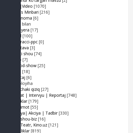
Mashhur ko'targan mavzu
[2]
MP3|Video
[1070]
Muhlis Minbari
[216]
Ovoznoma
[6]
Luiza bilan
Premyera
[17]
Prikol
[100]
Paparacci-ppc
[0]
Podstava
[3]
Realiti shou
[74]
Retro
[7]
Sayyod-show
[25]
Sport
[18]
Shantaj
[6]
Videoloyiha
Shunchaki qiziq
[27]
Suhbat | Intervyu | Reportaj
[748]
Tabriklar
[179]
Taqdimot
[55]
Hayriya| Akciya | Tadbir
[330]
Turk shou-biz
[16]
TV | Teatr, Kino.uz
[121]
Yangiliklar
[819]