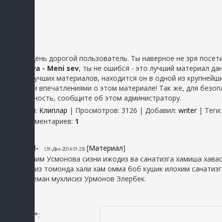
Добрый день дорогой пользователь. Ты наверное не зря посети
Usmonova - Meni sev
, ты не ошибся - это лучший материал д
один из лучших материалов, находится он в одной из крупнейш
хорошими впечатлениями о этом материале! Так же, для безопа
неисправность, сообщите об этом администратору.
Категория
:
Клиплар
|
Просмотров
: 3126 |
Добавил
:
writer
|
Теги
Всего комментариев
:
1
1
jamshid-
[
Материал
]
(31-Дек-2014 01:23)
Юлдузхоним Усмонова сизни ижодиз ва санатизга хамиша хаваси
кушигиз биз томонда хали хам омма боб кушик илохим санатизг
омад тилеман мухлисиз Урмонов Элербек.
Исмингиз *: