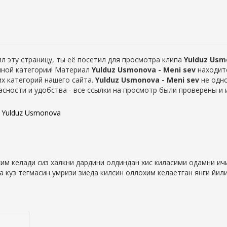
л эту страницу, ты её посетил для просмотра клипа
Yulduz Usm
анной категории! Материал
Yulduz Usmonova - Meni sev
находит
их категорий нашего сайта.
Yulduz Usmonova - Meni sev
не одно
сности и удобства - все ссылки на просмотр были проверены и и
:
Yulduz Usmonova
м келади сиз халкни дардини олдиндан хис киласими одамни ичи
а куз тегмасин умризи зиеда килсин оллохим келаетган янги йи