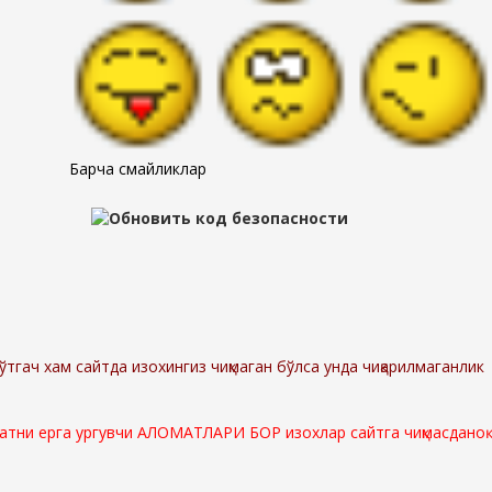
Барча смайликлар
ўтгач хам сайтда изохингиз чиқмаган бўлса унда чиқарилмаганлик
мматни ерга ургувчи АЛОМАТЛАРИ БОР изохлар сайтга чиқмасданоқ