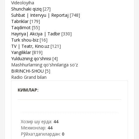
Videoloyiha
Shunchaki qiziq
[27]
Suhbat | Intervyu | Reportaj
[748]
Tabriklar
[179]
Taqdimot
[55]
Hayriya| Akciya | Tadbir
[330]
Turk shou-biz
[16]
TV | Teatr, Kino.uz
[121]
Yangiliklar
[819]
Yulduzning qo'shnisi
[4]
Mashhurlarning qo'shnilariga so'z
BIRINCHI-SHOU
[5]
Radio Grand bilan
КИМЛАР:
Хозир шу ерда:
44
Мехмонлар:
44
Рўйхатдагилардан:
0