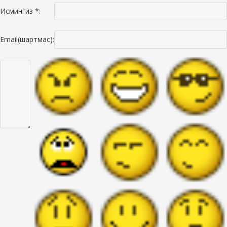
Исмингиз *:
Email(шартмас):