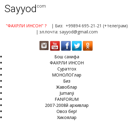
Sayyod
.com
"ФАХРЛИ ИНСОН"
?
| Биз: +99894 695-21-21 (+телеграм)
| эл.почта: sayyod@gmail.com
Бош сахифа
ФАХРЛИ ИНСОН
Суратгох
МОНОЛОГлар
Биз
Жавоблар
Jumanji
FANFORUM
2007-2008й архивлар
Овоз бер!
Хикоялар