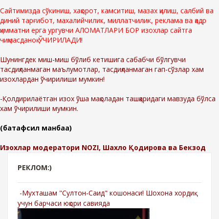
Сайтимизда сўкиниш, хақорот, камситиш, мазах қилиш, салбий ва
диний тарғибот, махалийчилик, миллатчилик, реклама ва қадр
қимматни ерга ургувчи АЛОМАТЛАРИ БОР изохлар сайтга
чиқмасданоқ ЎЧИРИЛАДИ!
Шунингдек миш-миш бўлиб кетишига сабабчи бўлгувчи
тасдиқланмаган маълумотлар, тасдиқланмаган гап-сўзлар хам
изохлардан ўчирилиши мумкин!
-Қолдирилаётган изох ўша мақоладан ташқаридаги мавзуда бўлса
хам ўчирилиши мумкин.
(батафсил манбаа)
Изохлар модератори NOZI, Шахло Қодирова ва Бекзод
РЕКЛОМ:)
-Мухташам "Султон-Саид" кошонаси! Шохона хордиқ
учун барчаси юқори савияда