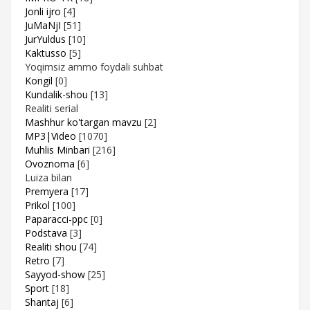
Jonli ijro
[4]
JuMaNjI
[51]
JurYuldus
[10]
Kaktusso
[5]
Yoqimsiz ammo foydali suhbat
Kongil
[0]
Kundalik-shou
[13]
Realiti serial
Mashhur ko'targan mavzu
[2]
MP3|Video
[1070]
Muhlis Minbari
[216]
Ovoznoma
[6]
Luiza bilan
Premyera
[17]
Prikol
[100]
Paparacci-ppc
[0]
Podstava
[3]
Realiti shou
[74]
Retro
[7]
Sayyod-show
[25]
Sport
[18]
Shantaj
[6]