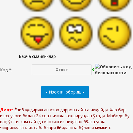
Барча смайликлар
Код *:
Диққат:
Ёзиб қолдирилган изох дарров сайтга чиқмайди. Хар бир
изох узоғи билан 24 соат ичида текширувдан ўтади. Мабодо бу
вақт ўтгач хам сайтда изохингиз чиқмаган бўлса унда
чиқарилмаганлик сабаблари қўйидагича бўлиши мумкин: