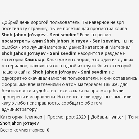
Добрый день дорогой пользователь. Ты наверное не зря
посетил эту страницу, ты её посетил для просмотра клипа
Shoh Jahon Jo'rayev - Seni sevdim
? Если ты решил
посмотреть клип Shoh Jahon Jo'rayev - Seni sevdim
, ты не
ошибся - это лучший материал данной категории! Материал
Shoh Jahon Jo'rayev - Seni sevdim
находится в разделе
и
категории
Клиплар
. Как я уже и говорил, это один из лучших
материалов, находится он в одной из крупнейших категорий
нашего сайта.
Shoh Jahon Jo'rayev - Seni sevdim
не
однократно скачивали многие пользователи, и они оставались
с хорошими впечатлениями о этом материале! Так же, для
безопасности и удобства - все ссылки на просмотр были
проверены и исправлены. Но все же, если вдруг вы заметили
какую либо неисправность, сообщите об этом
администратору.
Категория
:
Клиплар
|
Просмотров
: 2329 |
Добавил
:
writer
|
Теги
:
Shohjahon Jo'rayev
Всего комментариев
:
0