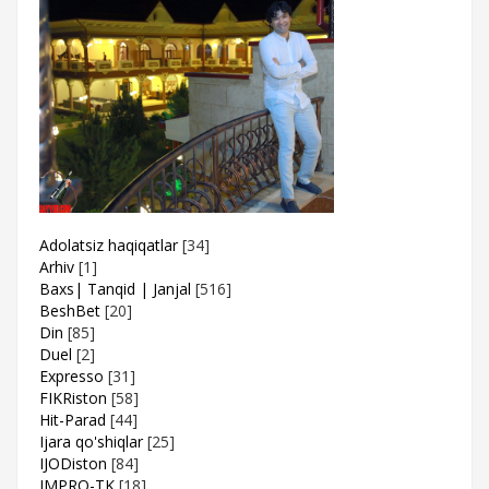
Adolatsiz haqiqatlar
[34]
Arhiv
[1]
Baxs| Tanqid | Janjal
[516]
BeshBet
[20]
Din
[85]
Duel
[2]
Expresso
[31]
FIKRiston
[58]
Hit-Parad
[44]
Ijara qo'shiqlar
[25]
IJODiston
[84]
IMPRO-TK
[18]