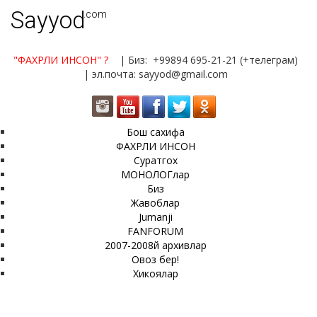
Sayyod
.com
"ФАХРЛИ ИНСОН"
?
| Биз: +99894 695-21-21 (+телеграм)
| эл.почта: sayyod@gmail.com
Бош сахифа
ФАХРЛИ ИНСОН
Суратгох
МОНОЛОГлар
Биз
Жавоблар
Jumanji
FANFORUM
2007-2008й архивлар
Овоз бер!
Хикоялар