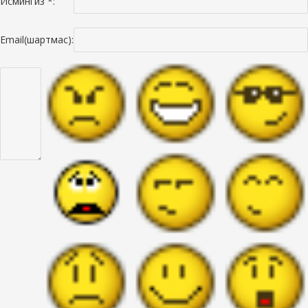
Исмингиз *:
Email(шартмас):