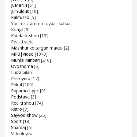
JuMaNjI
[51]
JurYuldus
[10]
Kaktusso
[5]
Yoqimsiz ammo foydali suhbat
Kongil
[0]
Kundalik-shou
[13]
Realiti serial
Mashhur ko'targan mavzu
[2]
MP3|Video
[1070]
Muhlis Minbari
[216]
Ovoznoma
[6]
Luiza bilan
Premyera
[17]
Prikol
[100]
Paparacci-ppc
[0]
Podstava
[3]
Realiti shou
[74]
Retro
[7]
Sayyod-show
[25]
Sport
[18]
Shantaj
[6]
Videoloyiha