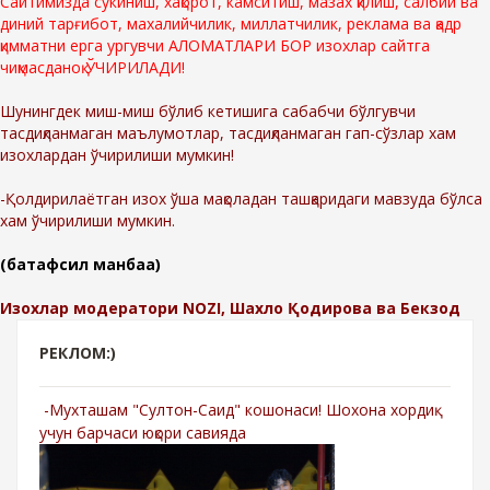
Сайтимизда сўкиниш, хақорот, камситиш, мазах қилиш, салбий ва
диний тарғибот, махалийчилик, миллатчилик, реклама ва қадр
қимматни ерга ургувчи АЛОМАТЛАРИ БОР изохлар сайтга
чиқмасданоқ ЎЧИРИЛАДИ!
Шунингдек миш-миш бўлиб кетишига сабабчи бўлгувчи
тасдиқланмаган маълумотлар, тасдиқланмаган гап-сўзлар хам
изохлардан ўчирилиши мумкин!
-Қолдирилаётган изох ўша мақоладан ташқаридаги мавзуда бўлса
хам ўчирилиши мумкин.
(батафсил манбаа)
Изохлар модератори NOZI, Шахло Қодирова ва Бекзод
РЕКЛОМ:)
-Мухташам "Султон-Саид" кошонаси! Шохона хордиқ
учун барчаси юқори савияда