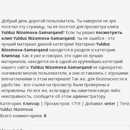
Добрый день дорогой пользователь. Ты наверное не зря
посетил эту страницу, ты её посетил для просмотра клипа
Yulduz Nizomova-Samarqand
? Если ты решил
посмотреть
клип Yulduz Nizomova-Samarqand
, ты не ошибся - это
лучший материал данной категории! Материал
Yulduz
Nizomova-Samarqand
находится в разделе
и категории
Клиплар
. Как я уже и говорил, это один из лучших
материалов, находится он в одной из крупнейших категорий
нашего сайта.
Yulduz Nizomova-Samarqand
не однократно
скачивали многие пользователи, и они оставались с хорошими
впечатлениями о этом материале! Так же, для безопасности и
удобства - все ссылки на просмотр были проверены и
исправлены. Но все же, если вдруг вы заметили какую либо
неисправность, сообщите об этом администратору.
Категория
:
Клиплар
|
Просмотров
: 1719 |
Добавил
:
writer
|
Теги
:
Yulduz Nizomova
Всего комментариев
:
0