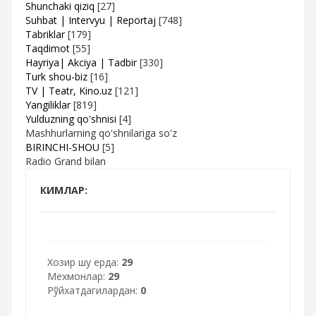
Shunchaki qiziq
[27]
Suhbat | Intervyu | Reportaj
[748]
Tabriklar
[179]
Taqdimot
[55]
Hayriya| Akciya | Tadbir
[330]
Turk shou-biz
[16]
TV | Teatr, Kino.uz
[121]
Yangiliklar
[819]
Yulduzning qo'shnisi
[4]
Mashhurlarning qo'shnilariga so'z
BIRINCHI-SHOU
[5]
Radio Grand bilan
КИМЛАР:
Хозир шу ерда:
29
Мехмонлар:
29
Рўйхатдагилардан:
0