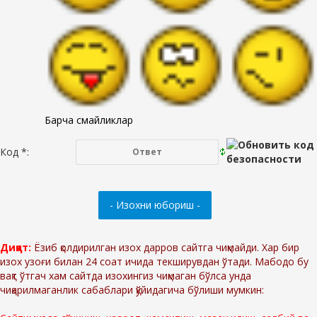
Барча смайликлар
Код *:
Диққат:
Ёзиб қолдирилган изох дарров сайтга чиқмайди. Хар бир
изох узоғи билан 24 соат ичида текширувдан ўтади. Мабодо бу
вақт ўтгач хам сайтда изохингиз чиқмаган бўлса унда
чиқарилмаганлик сабаблари қўйидагича бўлиши мумкин: