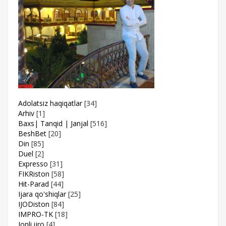
Adolatsiz haqiqatlar
[34]
Arhiv
[1]
Baxs| Tanqid | Janjal
[516]
BeshBet
[20]
Din
[85]
Duel
[2]
Expresso
[31]
FIKRiston
[58]
Hit-Parad
[44]
Ijara qo'shiqlar
[25]
IJODiston
[84]
IMPRO-TK
[18]
Jonli ijro
[4]