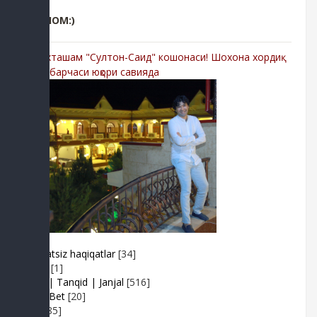
РЕКЛОМ:)
-Мухташам "Султон-Саид" кошонаси! Шохона хордиқ
учун барчаси юқори савияда
Adolatsiz haqiqatlar
[34]
Arhiv
[1]
Baxs| Tanqid | Janjal
[516]
BeshBet
[20]
Din
[85]