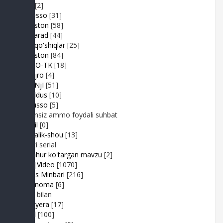
Duel
[2]
Expresso
[31]
FIKRiston
[58]
Hit-Parad
[44]
Ijara qo'shiqlar
[25]
IJODiston
[84]
IMPRO-TK
[18]
Jonli ijro
[4]
JuMaNjI
[51]
JurYuldus
[10]
Kaktusso
[5]
Yoqimsiz ammo foydali suhbat
Kongil
[0]
Kundalik-shou
[13]
Realiti serial
Mashhur ko'targan mavzu
[2]
MP3|Video
[1070]
Muhlis Minbari
[216]
Ovoznoma
[6]
Luiza bilan
Premyera
[17]
Prikol
[100]