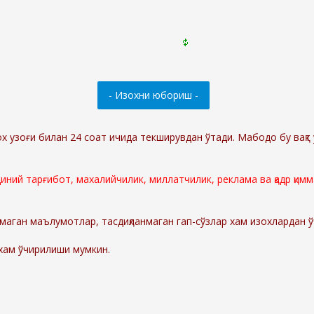
ох узоғи билан 24 соат ичида текширувдан ўтади. Мабодо бу вақт 
 диний тарғибот, махалийчилик, миллатчилик, реклама ва қадр қи
маган маълумотлар, тасдиқланмаган гап-сўзлар хам изохлардан 
 хам ўчирилиши мумкин.