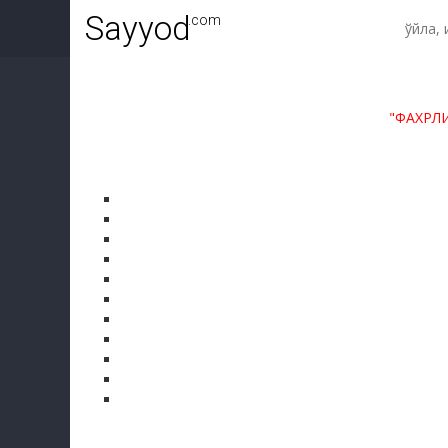
Sayyod
.com
"ФАХРЛ