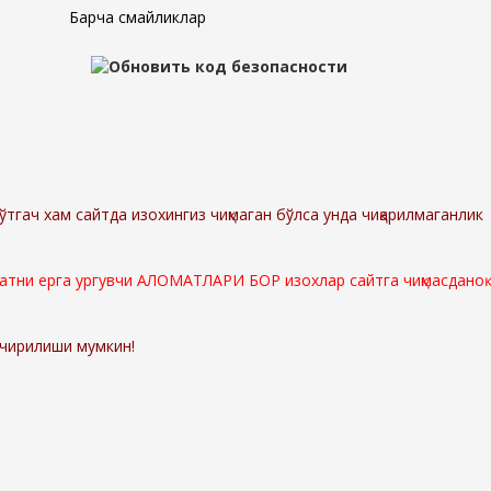
Барча смайликлар
ўтгач хам сайтда изохингиз чиқмаган бўлса унда чиқарилмаганлик
мматни ерга ургувчи АЛОМАТЛАРИ БОР изохлар сайтга чиқмасданоқ
ўчирилиши мумкин!