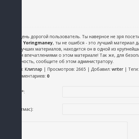
Добрый день дорогой пользователь. Ты наверное не зря посети
Rizaeva - Yoringmaney
, ты не ошибся - это лучший материал 
один из лучших материалов, находится он в одной из крупнейш
хорошими впечатлениями о этом материале! Так же, для безопа
неисправность, сообщите об этом администратору.
Категория
:
Клиплар
|
Просмотров
: 2665 |
Добавил
:
writer
|
Теги
Всего комментариев
:
0
Исмингиз *:
Email(шартмас):