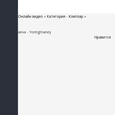
Главная
»
Онлайн видео
»
Категория - Клиплар
»
Munisa Rizaeva - Yoringmaney
Нравится