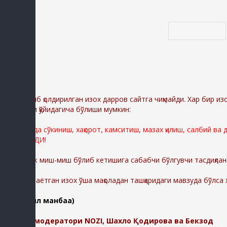
Код *:
Диққат:
Ёзиб қолдирилган изох дарров сайтга чиқмайди. Хар бир из
сабаблари қўйидагича бўлиши мумкин:
Сайтимизда сўкиниш, хақорот, камситиш, мазах қилиш, салбий ва
ЎЧИРИЛАДИ!
Шунингдек миш-миш бўлиб кетишига сабабчи бўлгувчи тасдиқлан
-Қолдирилаётган изох ўша мақоладан ташқаридаги мавзуда бўлса
(батафсил манбаа)
Изохлар модератори NOZI, Шахло Қодирова ва Бекзод