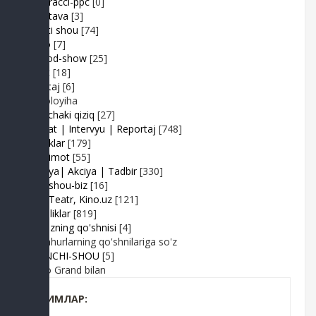
Paparacci-ppc
[0]
Podstava
[3]
Realiti shou
[74]
Retro
[7]
Sayyod-show
[25]
Sport
[18]
Shantaj
[6]
Videoloyiha
Shunchaki qiziq
[27]
Suhbat | Intervyu | Reportaj
[748]
Tabriklar
[179]
Taqdimot
[55]
Hayriya| Akciya | Tadbir
[330]
Turk shou-biz
[16]
TV | Teatr, Kino.uz
[121]
Yangiliklar
[819]
Yulduzning qo'shnisi
[4]
Mashhurlarning qo'shnilariga so'z
BIRINCHI-SHOU
[5]
Radio Grand bilan
КИМЛАР: