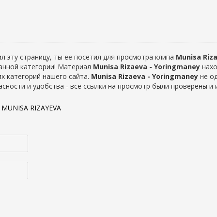
л эту страницу, ты её посетил для просмотра клипа
Munisa Riz
данной категории! Материал
Munisa Rizaeva - Yoringmaney
нахо
их категорий нашего сайта.
Munisa Rizaeva - Yoringmaney
не од
сности и удобства - все ссылки на просмотр были проверены и и
:
MUNISA RIZAYEVA