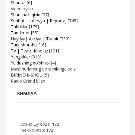
Shantaj
[6]
Videoloyiha
Shunchaki qiziq
[27]
Suhbat | Intervyu | Reportaj
[748]
Tabriklar
[179]
Taqdimot
[55]
Hayriya| Akciya | Tadbir
[330]
Turk shou-biz
[16]
TV | Teatr, Kino.uz
[121]
Yangiliklar
[819]
Yulduzning qo'shnisi
[4]
Mashhurlarning qo'shnilariga so'z
BIRINCHI-SHOU
[5]
Radio Grand bilan
КИМЛАР:
Хозир шу ерда:
172
Мехмонлар:
172