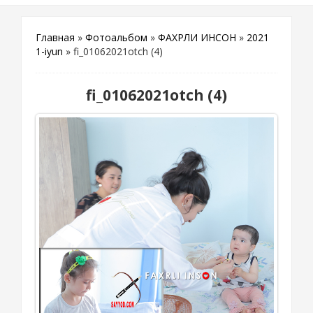
Главная
»
Фотоальбом
»
ФАХРЛИ ИНСОН
»
2021
1-iyun
» fi_01062021otch (4)
fi_01062021otch (4)