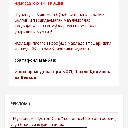
чиқмасданоқ ЎЧИРИЛАДИ!
Шунингдек миш-миш бўлиб кетишига сабабчи
бўлгувчи тасдиқланмаган маълумотлар,
тасдиқланмаган гап-сўзлар хам изохлардан
ўчирилиши мумкин!
-Қолдирилаётган изох ўша мақоладан ташқаридаги
мавзуда бўлса хам ўчирилиши мумкин.
(батафсил манбаа)
Изохлар модератори NOZI, Шахло Қодирова
ва Бекзод
РЕКЛОМ:)
-Мухташам "Султон-Саид" кошонаси! Шохона хордиқ
учун барчаси юқори савияда