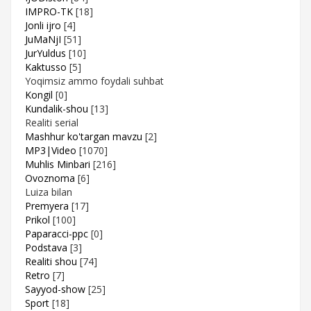
IMPRO-TK
[18]
Jonli ijro
[4]
JuMaNjI
[51]
JurYuldus
[10]
Kaktusso
[5]
Yoqimsiz ammo foydali suhbat
Kongil
[0]
Kundalik-shou
[13]
Realiti serial
Mashhur ko'targan mavzu
[2]
MP3|Video
[1070]
Muhlis Minbari
[216]
Ovoznoma
[6]
Luiza bilan
Premyera
[17]
Prikol
[100]
Paparacci-ppc
[0]
Podstava
[3]
Realiti shou
[74]
Retro
[7]
Sayyod-show
[25]
Sport
[18]