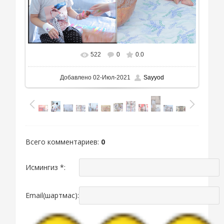
522
0
0.0
Добавлено
02-Июл-2021
Sayyod
Всего комментариев
:
0
Исмингиз *:
Email(шартмас):