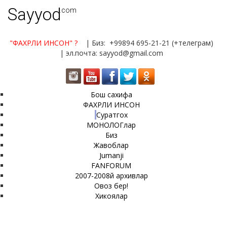
Sayyod
.com
"ФАХРЛИ ИНСОН"
?
| Биз: +99894 695-21-21 (+телеграм)
| эл.почта: sayyod@gmail.com
Бош сахифа
ФАХРЛИ ИНСОН
Суратгох
МОНОЛОГлар
Биз
Жавоблар
Jumanji
FANFORUM
2007-2008й архивлар
Овоз бер!
Хикоялар