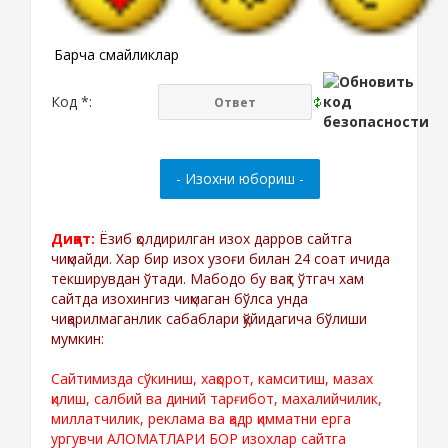
Барча смайликлар
Код *:
Диққат:
Ёзиб қолдирилган изох дарров сайтга
чиқмайди. Хар бир изох узоғи билан 24 соат ичида
текширувдан ўтади. Мабодо бу вақт ўтгач хам
сайтда изохингиз чиқмаган бўлса унда
чиқарилмаганлик сабаблари қўйидагича бўлиши
мумкин:
Сайтимизда сўкиниш, хақорот, камситиш, мазах
қилиш, салбий ва диний тарғибот, махалийчилик,
миллатчилик, реклама ва қадр қимматни ерга
ургувчи АЛОМАТЛАРИ БОР изохлар сайтга