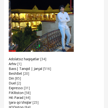
Adolatsiz haqiqatlar
[34]
Arhiv
[1]
Baxs| Tanqid | Janjal
[516]
BeshBet
[20]
Din
[85]
Duel
[2]
Expresso
[31]
FIKRiston
[58]
Hit-Parad
[44]
Ijara qo'shiqlar
[25]
IJODiston
[84]