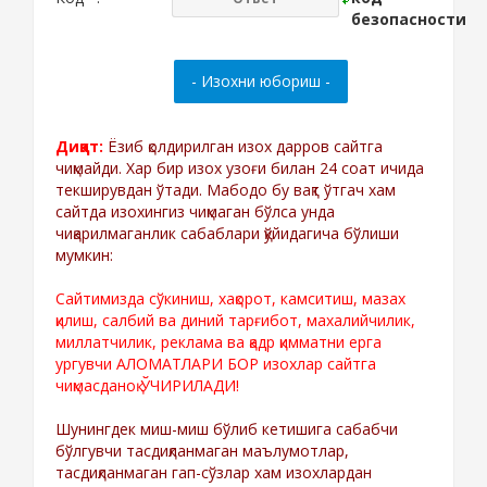
Диққат:
Ёзиб қолдирилган изох дарров сайтга
чиқмайди. Хар бир изох узоғи билан 24 соат ичида
текширувдан ўтади. Мабодо бу вақт ўтгач хам
сайтда изохингиз чиқмаган бўлса унда
чиқарилмаганлик сабаблари қўйидагича бўлиши
мумкин:
Сайтимизда сўкиниш, хақорот, камситиш, мазах
қилиш, салбий ва диний тарғибот, махалийчилик,
миллатчилик, реклама ва қадр қимматни ерга
ургувчи АЛОМАТЛАРИ БОР изохлар сайтга
чиқмасданоқ ЎЧИРИЛАДИ!
Шунингдек миш-миш бўлиб кетишига сабабчи
бўлгувчи тасдиқланмаган маълумотлар,
тасдиқланмаган гап-сўзлар хам изохлардан