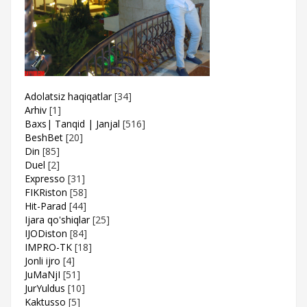
Adolatsiz haqiqatlar
[34]
Arhiv
[1]
Baxs| Tanqid | Janjal
[516]
BeshBet
[20]
Din
[85]
Duel
[2]
Expresso
[31]
FIKRiston
[58]
Hit-Parad
[44]
Ijara qo'shiqlar
[25]
IJODiston
[84]
IMPRO-TK
[18]
Jonli ijro
[4]
JuMaNjI
[51]
JurYuldus
[10]
Kaktusso
[5]