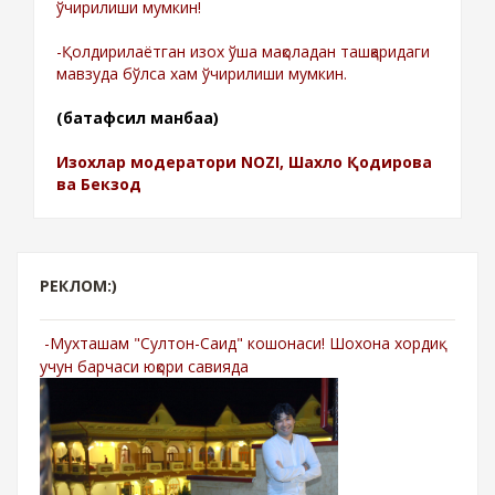
ўчирилиши мумкин!
-Қолдирилаётган изох ўша мақоладан ташқаридаги
мавзуда бўлса хам ўчирилиши мумкин.
(батафсил манбаа)
Изохлар модератори NOZI, Шахло Қодирова
ва Бекзод
РЕКЛОМ:)
-Мухташам "Султон-Саид" кошонаси! Шохона хордиқ
учун барчаси юқори савияда