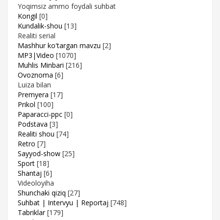
Yoqimsiz ammo foydali suhbat
Kongil
[0]
Kundalik-shou
[13]
Realiti serial
Mashhur ko'targan mavzu
[2]
MP3|Video
[1070]
Muhlis Minbari
[216]
Ovoznoma
[6]
Luiza bilan
Premyera
[17]
Prikol
[100]
Paparacci-ppc
[0]
Podstava
[3]
Realiti shou
[74]
Retro
[7]
Sayyod-show
[25]
Sport
[18]
Shantaj
[6]
Videoloyiha
Shunchaki qiziq
[27]
Suhbat | Intervyu | Reportaj
[748]
Tabriklar
[179]