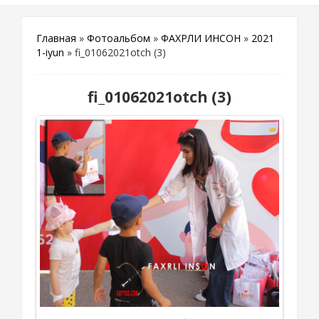
Главная
»
Фотоальбом
»
ФАХРЛИ ИНСОН
»
2021
1-iyun
» fi_01062021otch (3)
fi_01062021otch (3)