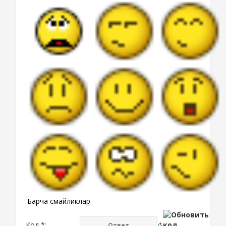
Барча смайликлар
Код *: