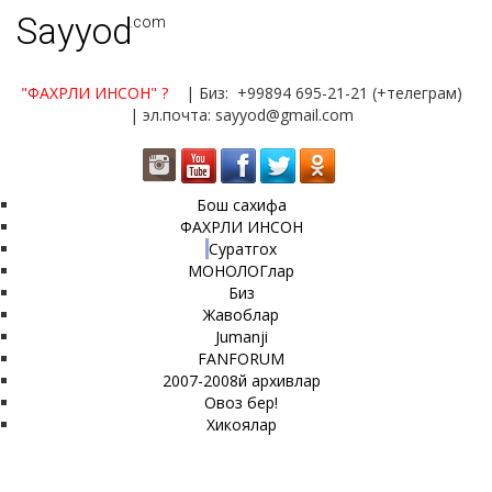
Sayyod
.com
"ФАХРЛИ ИНСОН"
?
| Биз: +99894 695-21-21 (+телеграм)
| эл.почта: sayyod@gmail.com
Бош сахифа
ФАХРЛИ ИНСОН
Суратгох
МОНОЛОГлар
Биз
Жавоблар
Jumanji
FANFORUM
2007-2008й архивлар
Овоз бер!
Хикоялар