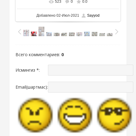
523
0
0.0
Добавлено
02-Июл-2021
Sayyod
Всего комментариев
:
0
Исмингиз *:
Email(шартмас):