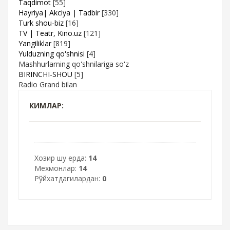
Taqdimot
[55]
Hayriya| Akciya | Tadbir
[330]
Turk shou-biz
[16]
TV | Teatr, Kino.uz
[121]
Yangiliklar
[819]
Yulduzning qo'shnisi
[4]
Mashhurlarning qo'shnilariga so'z
BIRINCHI-SHOU
[5]
Radio Grand bilan
КИМЛАР:
Хозир шу ерда:
14
Мехмонлар:
14
Рўйхатдагилардан:
0