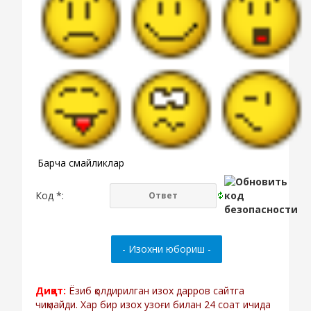
Барча смайликлар
Код *:
Диққат:
Ёзиб қолдирилган изох дарров сайтга
чиқмайди. Хар бир изох узоғи билан 24 соат ичида