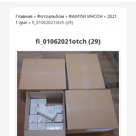
Главная
»
Фотоальбом
»
ФАХРЛИ ИНСОН
»
2021
1-iyun
» fi_01062021otch (29)
fi_01062021otch (29)