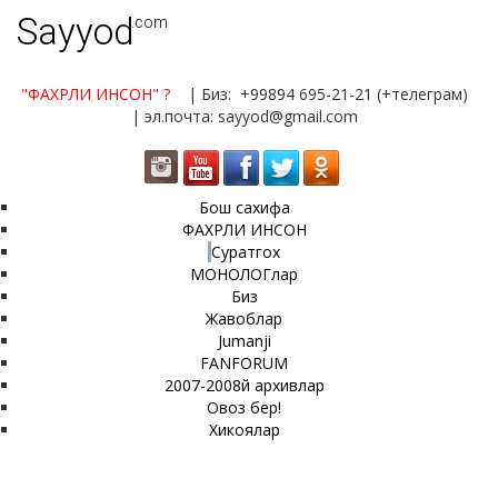
Sayyod
.com
"ФАХРЛИ ИНСОН"
?
| Биз: +99894 695-21-21 (+телеграм)
| эл.почта: sayyod@gmail.com
Бош сахифа
ФАХРЛИ ИНСОН
Суратгох
МОНОЛОГлар
Биз
Жавоблар
Jumanji
FANFORUM
2007-2008й архивлар
Овоз бер!
Хикоялар