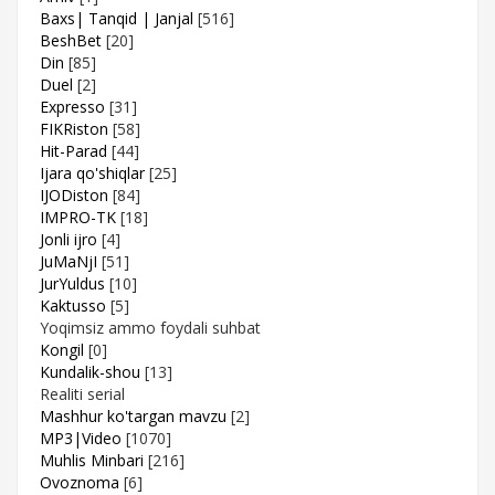
Baxs| Tanqid | Janjal
[516]
BeshBet
[20]
Din
[85]
Duel
[2]
Expresso
[31]
FIKRiston
[58]
Hit-Parad
[44]
Ijara qo'shiqlar
[25]
IJODiston
[84]
IMPRO-TK
[18]
Jonli ijro
[4]
JuMaNjI
[51]
JurYuldus
[10]
Kaktusso
[5]
Yoqimsiz ammo foydali suhbat
Kongil
[0]
Kundalik-shou
[13]
Realiti serial
Mashhur ko'targan mavzu
[2]
MP3|Video
[1070]
Muhlis Minbari
[216]
Ovoznoma
[6]