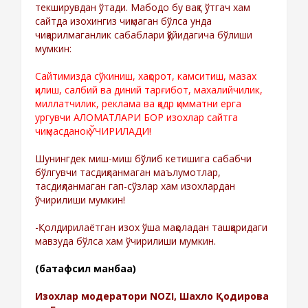
текширувдан ўтади. Мабодо бу вақт ўтгач хам
сайтда изохингиз чиқмаган бўлса унда
чиқарилмаганлик сабаблари қўйидагича бўлиши
мумкин:
Сайтимизда сўкиниш, хақорот, камситиш, мазах
қилиш, салбий ва диний тарғибот, махалийчилик,
миллатчилик, реклама ва қадр қимматни ерга
ургувчи АЛОМАТЛАРИ БОР изохлар сайтга
чиқмасданоқ ЎЧИРИЛАДИ!
Шунингдек миш-миш бўлиб кетишига сабабчи
бўлгувчи тасдиқланмаган маълумотлар,
тасдиқланмаган гап-сўзлар хам изохлардан
ўчирилиши мумкин!
-Қолдирилаётган изох ўша мақоладан ташқаридаги
мавзуда бўлса хам ўчирилиши мумкин.
(батафсил манбаа)
Изохлар модератори NOZI, Шахло Қодирова