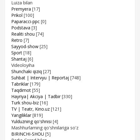
Luiza bilan
Premyera
[17]
Prikol
[100]
Paparacci-ppc
[0]
Podstava
[3]
Realiti shou
[74]
Retro
[7]
Sayyod-show
[25]
Sport
[18]
Shantaj
[6]
Videoloyiha
Shunchaki qiziq
[27]
Suhbat | Intervyu | Reportaj
[748]
Tabriklar
[179]
Taqdimot
[55]
Hayriya| Akciya | Tadbir
[330]
Turk shou-biz
[16]
TV | Teatr, Kino.uz
[121]
Yangiliklar
[819]
Yulduzning qo'shnisi
[4]
Mashhurlarning qo'shnilariga so'z
BIRINCHI-SHOU
[5]