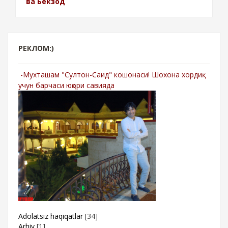
ва Бекзод
РЕКЛОМ:)
-Мухташам "Султон-Саид" кошонаси! Шохона хордиқ
учун барчаси юқори савияда
Adolatsiz haqiqatlar
[34]
Arhiv
[1]