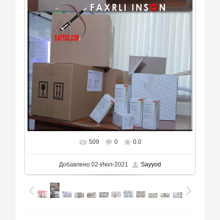
509
0
0.0
Добавлено
02-Июл-2021
Sayyod