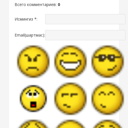
Всего комментариев
:
0
Исмингиз *:
Email(шартмас):