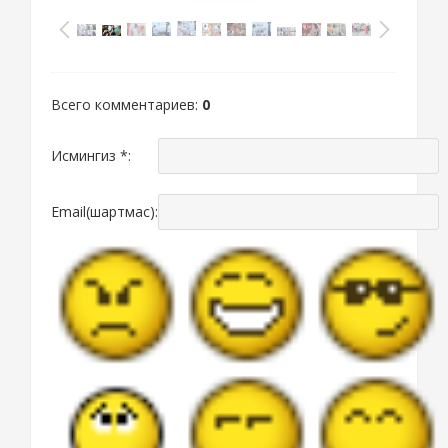
Всего комментариев
:
0
Исмингиз *:
Email(шартмас):