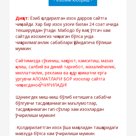
Диққат:
Ёзиб қолдирилган изох дарров сайтга
чиқмайди. Хар бир изох узоғи билан 24 соат ичида
текширувдан ўтади. Мабодо бу вақт ўтгач хам
сайтда изохингиз чиқмаган бўлса унда
чиқарилмаганлик сабаблари қўйидагича бўлиши
мумкин:
Сайтимизда сўкиниш, хақорот, камситиш, мазах
қилиш, салбий ва диний тарғибот, махалийчилик,
миллатчилик, реклама ва қадр қимматни ерга
ургувчи АЛОМАТЛАРИ БОР изохлар сайтга
чиқмасданоқ ЎЧИРИЛАДИ!
Шунингдек миш-миш бўлиб кетишига сабабчи
бўлгувчи тасдиқланмаган маълумотлар,
тасдиқланмаган гап-сўзлар хам изохлардан
ўчирилиши мумкин!
-Қолдирилаётган изох ўша мақоладан ташқаридаги
мавзуда бўлса хам ўчирилиши мумкин.