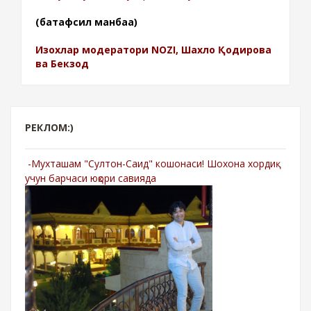
(батафсил манбаа)
Изохлар модератори NOZI, Шахло Қодирова
ва Бекзод
РЕКЛОМ:)
-Мухташам "Султон-Саид" кошонаси! Шохона хордиқ
учун барчаси юқори савияда