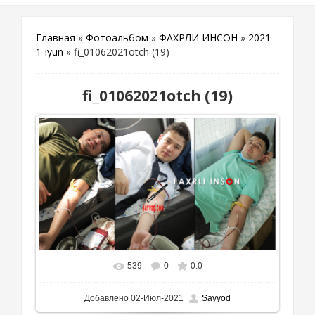
Главная
»
Фотоальбом
»
ФАХРЛИ ИНСОН
»
2021
1-iyun
» fi_01062021otch (19)
fi_01062021otch (19)
539
0
0.0
Добавлено
02-Июл-2021
Sayyod