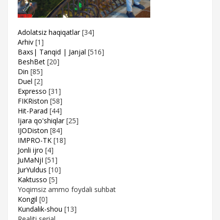
Adolatsiz haqiqatlar
[34]
Arhiv
[1]
Baxs| Tanqid | Janjal
[516]
BeshBet
[20]
Din
[85]
Duel
[2]
Expresso
[31]
FIKRiston
[58]
Hit-Parad
[44]
Ijara qo'shiqlar
[25]
IJODiston
[84]
IMPRO-TK
[18]
Jonli ijro
[4]
JuMaNjI
[51]
JurYuldus
[10]
Kaktusso
[5]
Yoqimsiz ammo foydali suhbat
Kongil
[0]
Kundalik-shou
[13]
Realiti serial