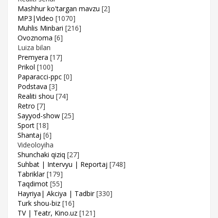
Mashhur ko'targan mavzu
[2]
MP3|Video
[1070]
Muhlis Minbari
[216]
Ovoznoma
[6]
Luiza bilan
Premyera
[17]
Prikol
[100]
Paparacci-ppc
[0]
Podstava
[3]
Realiti shou
[74]
Retro
[7]
Sayyod-show
[25]
Sport
[18]
Shantaj
[6]
Videoloyiha
Shunchaki qiziq
[27]
Suhbat | Intervyu | Reportaj
[748]
Tabriklar
[179]
Taqdimot
[55]
Hayriya| Akciya | Tadbir
[330]
Turk shou-biz
[16]
TV | Teatr, Kino.uz
[121]