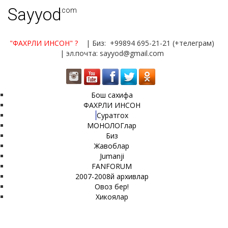
Sayyod
.com
"ФАХРЛИ ИНСОН"
?
| Биз: +99894 695-21-21 (+телеграм)
| эл.почта: sayyod@gmail.com
Бош сахифа
ФАХРЛИ ИНСОН
Суратгох
МОНОЛОГлар
Биз
Жавоблар
Jumanji
FANFORUM
2007-2008й архивлар
Овоз бер!
Хикоялар