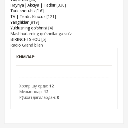
Hayriya| Akciya | Tadbir
[330]
Turk shou-biz
[16]
TV | Teatr, Kino.uz
[121]
Yangiliklar
[819]
Yulduzning qo'shnisi
[4]
Mashhurlarning qo'shnilariga so'z
BIRINCHI-SHOU
[5]
Radio Grand bilan
КИМЛАР:
Хозир шу ерда:
12
Мехмонлар:
12
Рўйхатдагилардан:
0