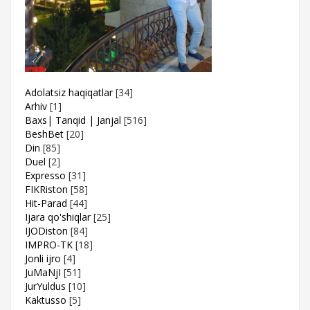
Adolatsiz haqiqatlar
[34]
Arhiv
[1]
Baxs| Tanqid | Janjal
[516]
BeshBet
[20]
Din
[85]
Duel
[2]
Expresso
[31]
FIKRiston
[58]
Hit-Parad
[44]
Ijara qo'shiqlar
[25]
IJODiston
[84]
IMPRO-TK
[18]
Jonli ijro
[4]
JuMaNjI
[51]
JurYuldus
[10]
Kaktusso
[5]