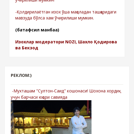
-Қолдирилаётган изох ўша мақоладан ташқаридаги
мавзуда бўлса хам ўчирилиши мумкин.
(батафсил манбаа)
Изохлар модератори NOZI, Шахло Қодирова
ва Бекзод
РЕКЛОМ:)
-Мухташам "Султон-Саид" кошонаси! Шохона хордиқ
учун барчаси юқори савияда