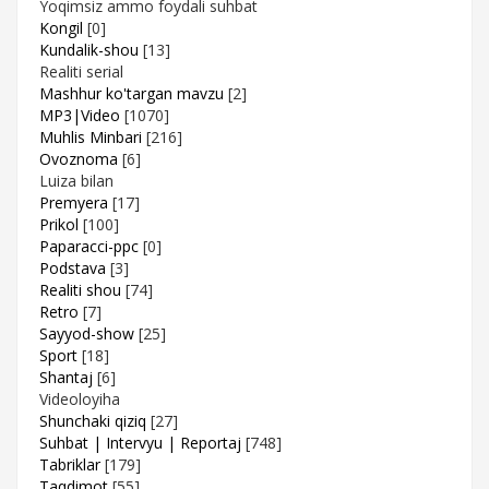
Yoqimsiz ammo foydali suhbat
Kongil
[0]
Kundalik-shou
[13]
Realiti serial
Mashhur ko'targan mavzu
[2]
MP3|Video
[1070]
Muhlis Minbari
[216]
Ovoznoma
[6]
Luiza bilan
Premyera
[17]
Prikol
[100]
Paparacci-ppc
[0]
Podstava
[3]
Realiti shou
[74]
Retro
[7]
Sayyod-show
[25]
Sport
[18]
Shantaj
[6]
Videoloyiha
Shunchaki qiziq
[27]
Suhbat | Intervyu | Reportaj
[748]
Tabriklar
[179]
Taqdimot
[55]