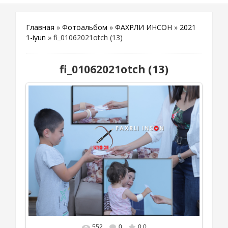
Главная
»
Фотоальбом
»
ФАХРЛИ ИНСОН
»
2021
1-iyun
» fi_01062021otch (13)
fi_01062021otch (13)
552
0
0.0