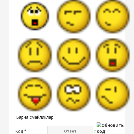
Барча смайликлар
Код *: