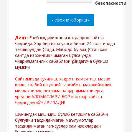
Диққат:
Ёзиб қолдирилган изох дарров сайтга
чиқмайди. Хар бир изох узоғи билан 24 соат ичида
текширувдан ўтади. Мабодо бу вақт ўтгач хам
сайтда изохингиз чиқмаган бўлса унда
чиқарилмаганлик сабаблари қўйидагича бўлиши
мумкин:
Сайтимизда сўкиниш, хақорот, камситиш, мазах
қилиш, салбий ва диний тарғибот, махалийчилик,
миллатчилик, реклама ва қадр қимматни ерга
ургувчи АЛОМАТЛАРИ БОР изохлар сайтга
чиқмасданоқ ЎЧИРИЛАДИ!
Шунингдек миш-миш бўлиб кетишига сабабчи
бўлгувчи тасдиқланмаган маълумотлар,
тасдиқланмаган гап-сўзлар хам изохлардан
ўчирилиши мумкин!