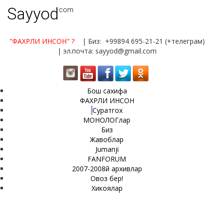
Sayyod
.com
"ФАХРЛИ ИНСОН"
?
| Биз: +99894 695-21-21 (+телеграм)
| эл.почта: sayyod@gmail.com
Бош сахифа
ФАХРЛИ ИНСОН
Суратгох
МОНОЛОГлар
Биз
Жавоблар
Jumanji
FANFORUM
2007-2008й архивлар
Овоз бер!
Хикоялар