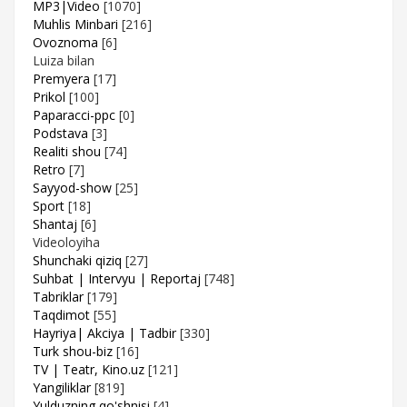
MP3|Video
[1070]
Muhlis Minbari
[216]
Ovoznoma
[6]
Luiza bilan
Premyera
[17]
Prikol
[100]
Paparacci-ppc
[0]
Podstava
[3]
Realiti shou
[74]
Retro
[7]
Sayyod-show
[25]
Sport
[18]
Shantaj
[6]
Videoloyiha
Shunchaki qiziq
[27]
Suhbat | Intervyu | Reportaj
[748]
Tabriklar
[179]
Taqdimot
[55]
Hayriya| Akciya | Tadbir
[330]
Turk shou-biz
[16]
TV | Teatr, Kino.uz
[121]
Yangiliklar
[819]
Yulduzning qo'shnisi
[4]