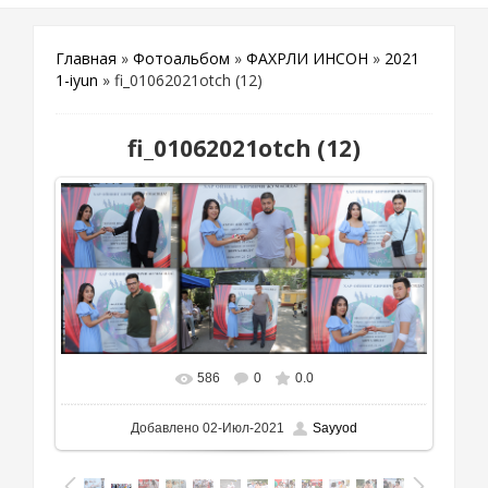
Главная
»
Фотоальбом
»
ФАХРЛИ ИНСОН
»
2021
1-iyun
» fi_01062021otch (12)
fi_01062021otch (12)
586
0
0.0
Добавлено
02-Июл-2021
Sayyod