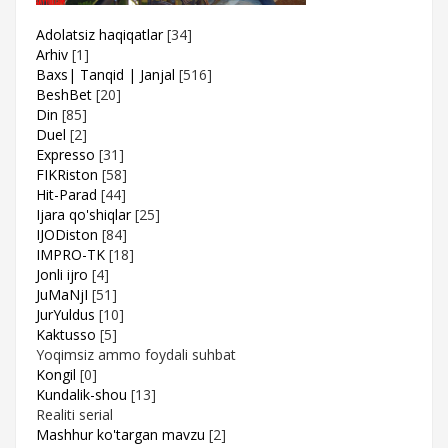
Adolatsiz haqiqatlar
[34]
Arhiv
[1]
Baxs| Tanqid | Janjal
[516]
BeshBet
[20]
Din
[85]
Duel
[2]
Expresso
[31]
FIKRiston
[58]
Hit-Parad
[44]
Ijara qo'shiqlar
[25]
IJODiston
[84]
IMPRO-TK
[18]
Jonli ijro
[4]
JuMaNjI
[51]
JurYuldus
[10]
Kaktusso
[5]
Yoqimsiz ammo foydali suhbat
Kongil
[0]
Kundalik-shou
[13]
Realiti serial
Mashhur ko'targan mavzu
[2]