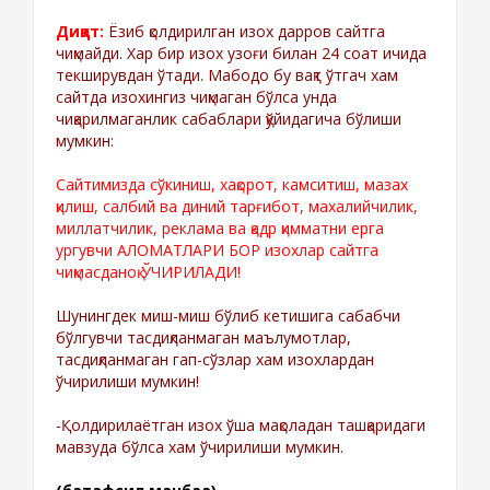
Диққат:
Ёзиб қолдирилган изох дарров сайтга
чиқмайди. Хар бир изох узоғи билан 24 соат ичида
текширувдан ўтади. Мабодо бу вақт ўтгач хам
сайтда изохингиз чиқмаган бўлса унда
чиқарилмаганлик сабаблари қўйидагича бўлиши
мумкин:
Сайтимизда сўкиниш, хақорот, камситиш, мазах
қилиш, салбий ва диний тарғибот, махалийчилик,
миллатчилик, реклама ва қадр қимматни ерга
ургувчи АЛОМАТЛАРИ БОР изохлар сайтга
чиқмасданоқ ЎЧИРИЛАДИ!
Шунингдек миш-миш бўлиб кетишига сабабчи
бўлгувчи тасдиқланмаган маълумотлар,
тасдиқланмаган гап-сўзлар хам изохлардан
ўчирилиши мумкин!
-Қолдирилаётган изох ўша мақоладан ташқаридаги
мавзуда бўлса хам ўчирилиши мумкин.