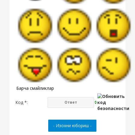
Барча смайликлар
Код *: