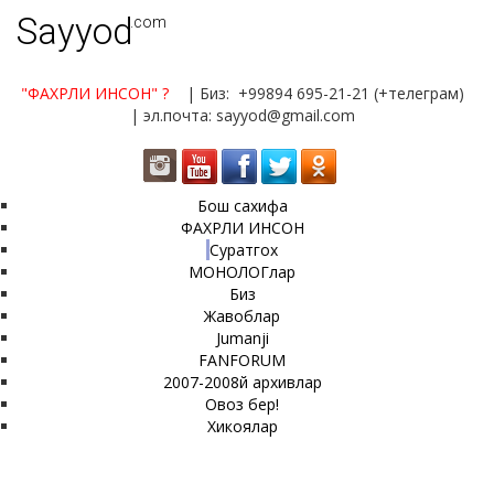
Sayyod
.com
"ФАХРЛИ ИНСОН"
?
| Биз: +99894 695-21-21 (+телеграм)
| эл.почта: sayyod@gmail.com
Бош сахифа
ФАХРЛИ ИНСОН
Суратгох
МОНОЛОГлар
Биз
Жавоблар
Jumanji
FANFORUM
2007-2008й архивлар
Овоз бер!
Хикоялар