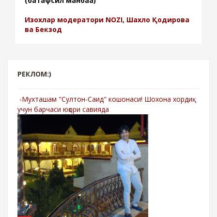
(батафсил манбаа)
Изохлар модератори NOZI, Шахло Қодирова
ва Бекзод
РЕКЛОМ:)
-Мухташам "Султон-Саид" кошонаси! Шохона хордиқ
учун барчаси юқори савияда