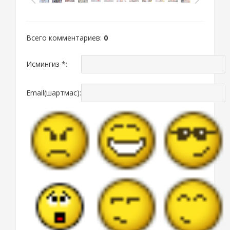
Всего комментариев
:
0
Исмингиз *:
Email(шартмас):