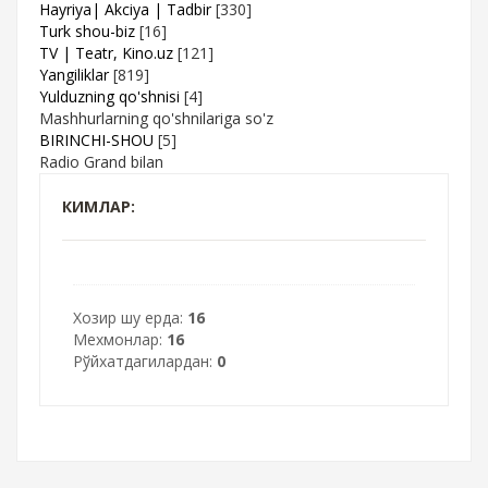
Hayriya| Akciya | Tadbir
[330]
Turk shou-biz
[16]
TV | Teatr, Kino.uz
[121]
Yangiliklar
[819]
Yulduzning qo'shnisi
[4]
Mashhurlarning qo'shnilariga so'z
BIRINCHI-SHOU
[5]
Radio Grand bilan
КИМЛАР:
Хозир шу ерда:
16
Мехмонлар:
16
Рўйхатдагилардан:
0