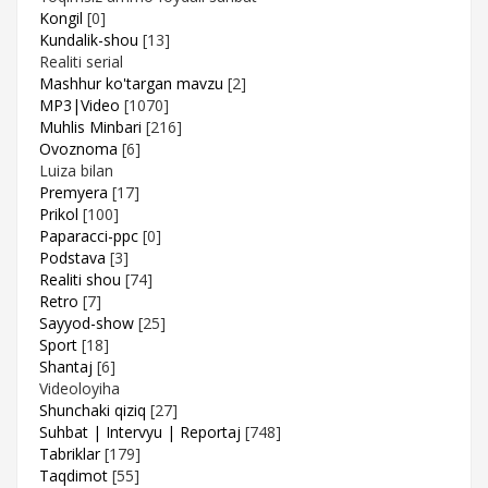
Kongil
[0]
Kundalik-shou
[13]
Realiti serial
Mashhur ko'targan mavzu
[2]
MP3|Video
[1070]
Muhlis Minbari
[216]
Ovoznoma
[6]
Luiza bilan
Premyera
[17]
Prikol
[100]
Paparacci-ppc
[0]
Podstava
[3]
Realiti shou
[74]
Retro
[7]
Sayyod-show
[25]
Sport
[18]
Shantaj
[6]
Videoloyiha
Shunchaki qiziq
[27]
Suhbat | Intervyu | Reportaj
[748]
Tabriklar
[179]
Taqdimot
[55]