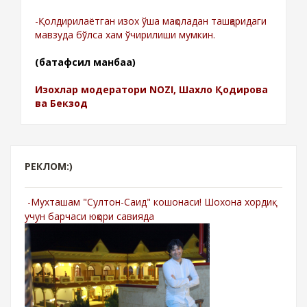
-Қолдирилаётган изох ўша мақоладан ташқаридаги
мавзуда бўлса хам ўчирилиши мумкин.
(батафсил манбаа)
Изохлар модератори NOZI, Шахло Қодирова
ва Бекзод
РЕКЛОМ:)
-Мухташам "Султон-Саид" кошонаси! Шохона хордиқ
учун барчаси юқори савияда