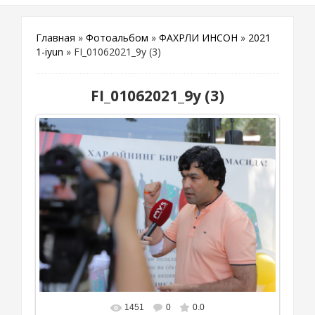
Главная
»
Фотоальбом
»
ФАХРЛИ ИНСОН
»
2021
1-iyun
» FI_01062021_9y (3)
FI_01062021_9y (3)
1451
0
0.0
В реальном размере
1111x815
/ 448.5Kb