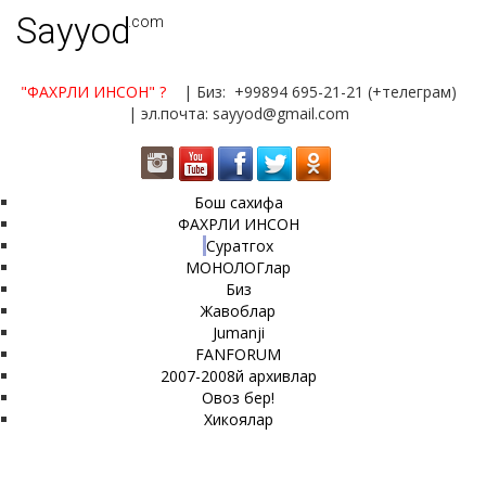
Sayyod
.com
"ФАХРЛИ ИНСОН"
?
| Биз: +99894 695-21-21 (+телеграм)
| эл.почта: sayyod@gmail.com
Бош сахифа
ФАХРЛИ ИНСОН
Суратгох
МОНОЛОГлар
Биз
Жавоблар
Jumanji
FANFORUM
2007-2008й архивлар
Овоз бер!
Хикоялар