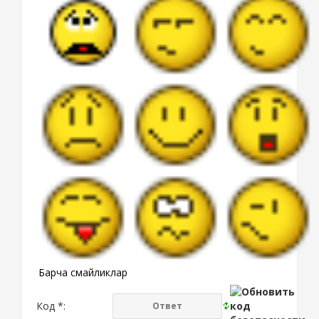
Барча смайликлар
Код *: