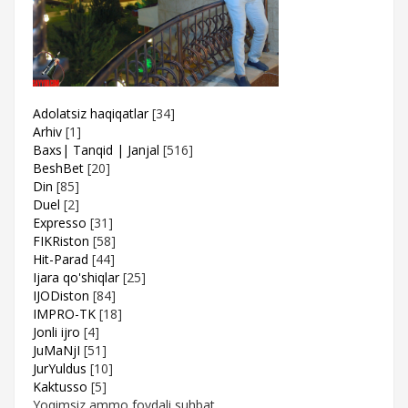
Adolatsiz haqiqatlar
[34]
Arhiv
[1]
Baxs| Tanqid | Janjal
[516]
BeshBet
[20]
Din
[85]
Duel
[2]
Expresso
[31]
FIKRiston
[58]
Hit-Parad
[44]
Ijara qo'shiqlar
[25]
IJODiston
[84]
IMPRO-TK
[18]
Jonli ijro
[4]
JuMaNjI
[51]
JurYuldus
[10]
Kaktusso
[5]
Yoqimsiz ammo foydali suhbat