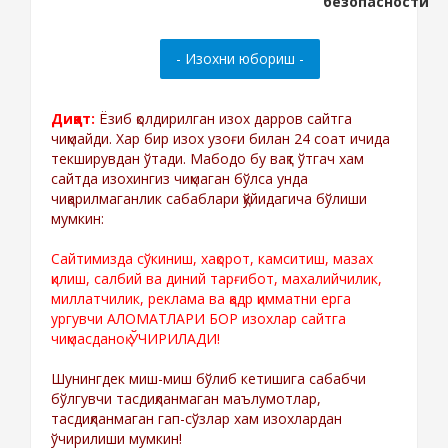
Диққат:
Ёзиб қолдирилган изох дарров сайтга
чиқмайди. Хар бир изох узоғи билан 24 соат ичида
текширувдан ўтади. Мабодо бу вақт ўтгач хам
сайтда изохингиз чиқмаган бўлса унда
чиқарилмаганлик сабаблари қўйидагича бўлиши
мумкин:
Сайтимизда сўкиниш, хақорот, камситиш, мазах
қилиш, салбий ва диний тарғибот, махалийчилик,
миллатчилик, реклама ва қадр қимматни ерга
ургувчи АЛОМАТЛАРИ БОР изохлар сайтга
чиқмасданоқ ЎЧИРИЛАДИ!
Шунингдек миш-миш бўлиб кетишига сабабчи
бўлгувчи тасдиқланмаган маълумотлар,
тасдиқланмаган гап-сўзлар хам изохлардан
ўчирилиши мумкин!