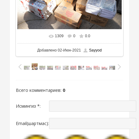
1309
0
0.0
В реальном размере
997x1111
/ 1051.9Kb
Добавлено
02-Июн-2021
Sayyod
Всего комментариев
:
0
Исмингиз *:
Email(шартмас):