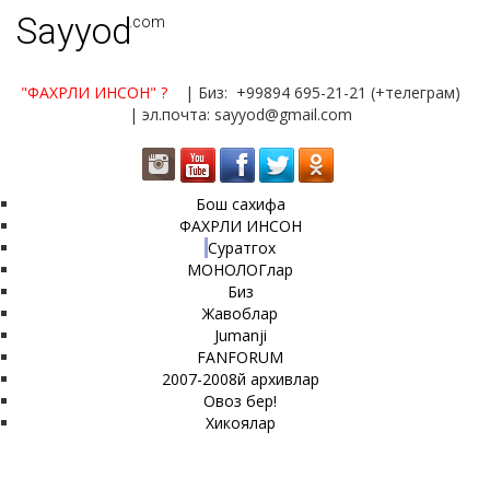
Sayyod
.com
"ФАХРЛИ ИНСОН"
?
| Биз: +99894 695-21-21 (+телеграм)
| эл.почта: sayyod@gmail.com
Бош сахифа
ФАХРЛИ ИНСОН
Суратгох
МОНОЛОГлар
Биз
Жавоблар
Jumanji
FANFORUM
2007-2008й архивлар
Овоз бер!
Хикоялар