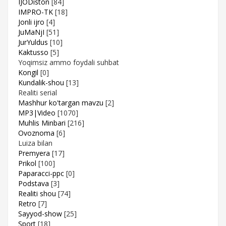
IJODiston
[84]
IMPRO-TK
[18]
Jonli ijro
[4]
JuMaNjI
[51]
JurYuldus
[10]
Kaktusso
[5]
Yoqimsiz ammo foydali suhbat
Kongil
[0]
Kundalik-shou
[13]
Realiti serial
Mashhur ko'targan mavzu
[2]
MP3|Video
[1070]
Muhlis Minbari
[216]
Ovoznoma
[6]
Luiza bilan
Premyera
[17]
Prikol
[100]
Paparacci-ppc
[0]
Podstava
[3]
Realiti shou
[74]
Retro
[7]
Sayyod-show
[25]
Sport
[18]