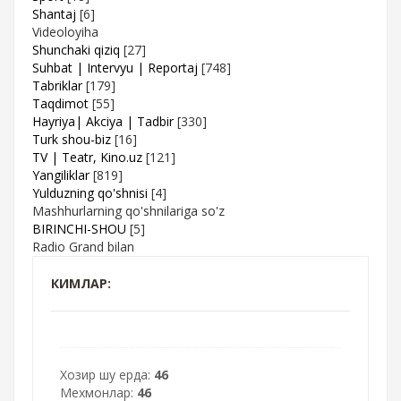
Shantaj
[6]
Videoloyiha
Shunchaki qiziq
[27]
Suhbat | Intervyu | Reportaj
[748]
Tabriklar
[179]
Taqdimot
[55]
Hayriya| Akciya | Tadbir
[330]
Turk shou-biz
[16]
TV | Teatr, Kino.uz
[121]
Yangiliklar
[819]
Yulduzning qo'shnisi
[4]
Mashhurlarning qo'shnilariga so'z
BIRINCHI-SHOU
[5]
Radio Grand bilan
КИМЛАР:
Хозир шу ерда:
46
Мехмонлар:
46