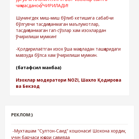
чиқмасданоқ ЎЧИРИЛАДИ!
Шунингдек миш-миш бўлиб кетишига сабабчи
бўлгувчи тасдиқланмаган маълумотлар,
тасдиқланмаган гап-сўзлар хам изохлардан
ўчирилиши мумкин!
-Қолдирилаётган изох ўша мақоладан ташқаридаги
мавзуда бўлса хам ўчирилиши мумкин.
(батафсил манбаа)
Изохлар модератори NOZI, Шахло Қодирова
ва Бекзод
РЕКЛОМ:)
-Мухташам "Султон-Саид" кошонаси! Шохона хордиқ
учун барчаси юқори савияда