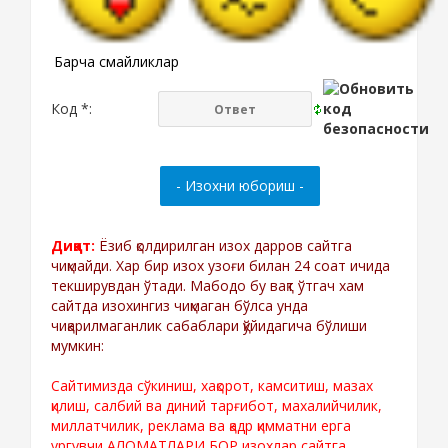
Барча смайликлар
Код *:
Диққат:
Ёзиб қолдирилган изох дарров сайтга
чиқмайди. Хар бир изох узоғи билан 24 соат ичида
текширувдан ўтади. Мабодо бу вақт ўтгач хам
сайтда изохингиз чиқмаган бўлса унда
чиқарилмаганлик сабаблари қўйидагича бўлиши
мумкин:
Сайтимизда сўкиниш, хақорот, камситиш, мазах
қилиш, салбий ва диний тарғибот, махалийчилик,
миллатчилик, реклама ва қадр қимматни ерга
ургувчи АЛОМАТЛАРИ БОР изохлар сайтга