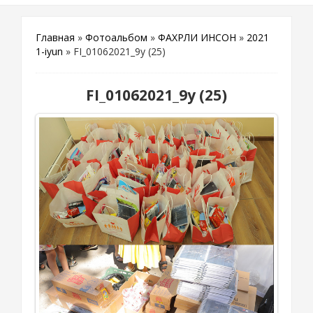
Главная
»
Фотоальбом
»
ФАХРЛИ ИНСОН
»
2021
1-iyun
» FI_01062021_9y (25)
FI_01062021_9y (25)