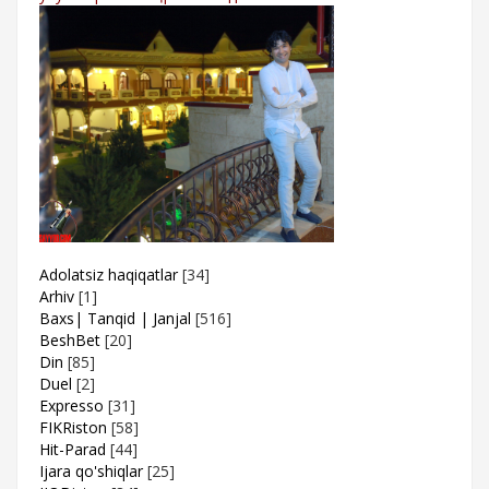
Adolatsiz haqiqatlar
[34]
Arhiv
[1]
Baxs| Tanqid | Janjal
[516]
BeshBet
[20]
Din
[85]
Duel
[2]
Expresso
[31]
FIKRiston
[58]
Hit-Parad
[44]
Ijara qo'shiqlar
[25]