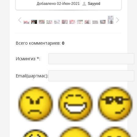
Добавлено
02-Июн-2021
Sayyod
Всего комментариев
:
0
Исмингиз *:
Email(шартмас):