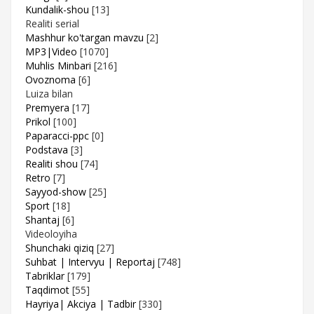
Kundalik-shou
[13]
Realiti serial
Mashhur ko'targan mavzu
[2]
MP3|Video
[1070]
Muhlis Minbari
[216]
Ovoznoma
[6]
Luiza bilan
Premyera
[17]
Prikol
[100]
Paparacci-ppc
[0]
Podstava
[3]
Realiti shou
[74]
Retro
[7]
Sayyod-show
[25]
Sport
[18]
Shantaj
[6]
Videoloyiha
Shunchaki qiziq
[27]
Suhbat | Intervyu | Reportaj
[748]
Tabriklar
[179]
Taqdimot
[55]
Hayriya| Akciya | Tadbir
[330]