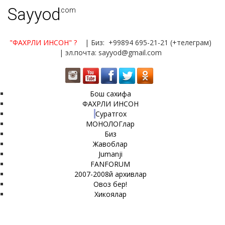
Sayyod
.com
"ФАХРЛИ ИНСОН"
?
| Биз: +99894 695-21-21 (+телеграм)
| эл.почта: sayyod@gmail.com
Бош сахифа
ФАХРЛИ ИНСОН
Суратгох
МОНОЛОГлар
Биз
Жавоблар
Jumanji
FANFORUM
2007-2008й архивлар
Овоз бер!
Хикоялар