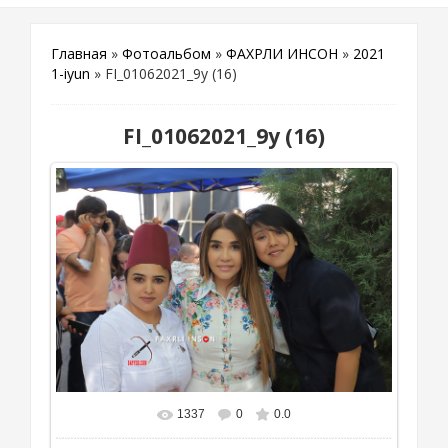
Главная
»
Фотоальбом
»
ФАХРЛИ ИНСОН
»
2021
1-iyun
» FI_01062021_9y (16)
FI_01062021_9y (16)
1337
0
0.0
В реальном размере
1111x741
/ 595.6Kb