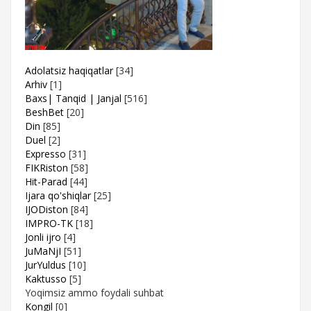
Adolatsiz haqiqatlar
[34]
Arhiv
[1]
Baxs| Tanqid | Janjal
[516]
BeshBet
[20]
Din
[85]
Duel
[2]
Expresso
[31]
FIKRiston
[58]
Hit-Parad
[44]
Ijara qo'shiqlar
[25]
IJODiston
[84]
IMPRO-TK
[18]
Jonli ijro
[4]
JuMaNjI
[51]
JurYuldus
[10]
Kaktusso
[5]
Yoqimsiz ammo foydali suhbat
Kongil
[0]