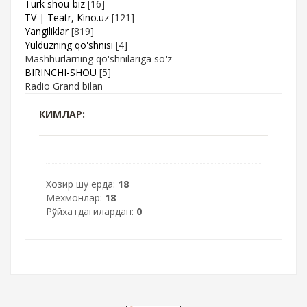
Turk shou-biz
[16]
TV | Teatr, Kino.uz
[121]
Yangiliklar
[819]
Yulduzning qo'shnisi
[4]
Mashhurlarning qo'shnilariga so'z
BIRINCHI-SHOU
[5]
Radio Grand bilan
КИМЛАР:
Хозир шу ерда:
18
Мехмонлар:
18
Рўйхатдагилардан:
0