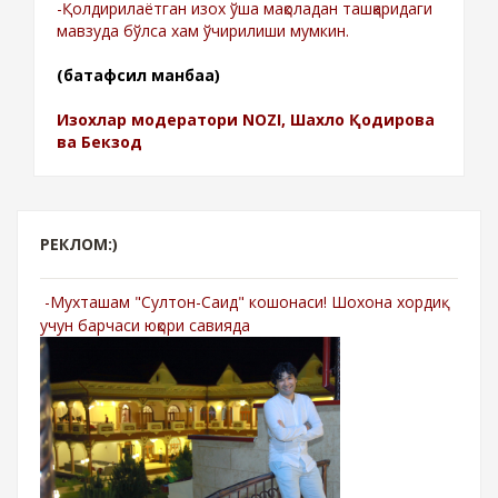
-Қолдирилаётган изох ўша мақоладан ташқаридаги
мавзуда бўлса хам ўчирилиши мумкин.
(батафсил манбаа)
Изохлар модератори NOZI, Шахло Қодирова
ва Бекзод
РЕКЛОМ:)
-Мухташам "Султон-Саид" кошонаси! Шохона хордиқ
учун барчаси юқори савияда