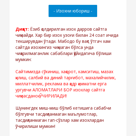
Диққат:
Ёзиб қолдирилган изох дарров сайтга
чиқмайди. Хар бир изох узоғи билан 24 соат ичида
текширувдан ўтади. Мабодо бу вақт ўтгач хам
сайтда изохингиз чиқмаган бўлса унда
чиқарилмаганлик сабаблари қўйидагича бўлиши
мумкин:
Сайтимизда сўкиниш, хақорот, камситиш, мазах
қилиш, салбий ва диний тарғибот, махалийчилик,
миллатчилик, реклама ва қадр қимматни ерга
ургувчи АЛОМАТЛАРИ БОР изохлар сайтга
чиқмасданоқ ЎЧИРИЛАДИ!
Шунингдек миш-миш бўлиб кетишига сабабчи
бўлгувчи тасдиқланмаган маълумотлар,
тасдиқланмаган гап-сўзлар хам изохлардан
ўчирилиши мумкин!