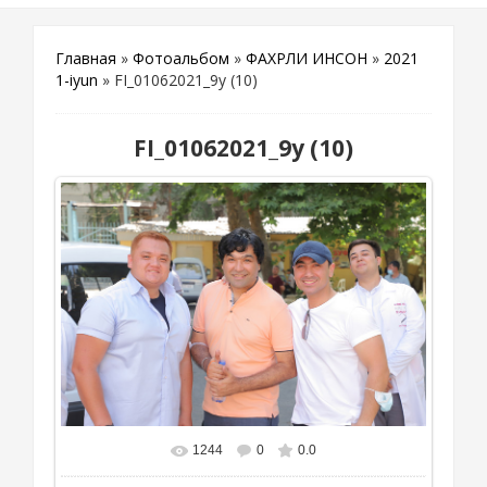
Главная
»
Фотоальбом
»
ФАХРЛИ ИНСОН
»
2021
1-iyun
» FI_01062021_9y (10)
FI_01062021_9y (10)
1244
0
0.0
В реальном размере
1111x741
/ 546.0Kb