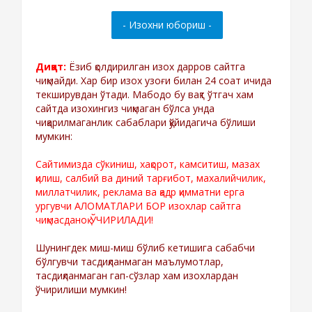
Диққат:
Ёзиб қолдирилган изох дарров сайтга
чиқмайди. Хар бир изох узоғи билан 24 соат ичида
текширувдан ўтади. Мабодо бу вақт ўтгач хам
сайтда изохингиз чиқмаган бўлса унда
чиқарилмаганлик сабаблари қўйидагича бўлиши
мумкин:
Сайтимизда сўкиниш, хақорот, камситиш, мазах
қилиш, салбий ва диний тарғибот, махалийчилик,
миллатчилик, реклама ва қадр қимматни ерга
ургувчи АЛОМАТЛАРИ БОР изохлар сайтга
чиқмасданоқ ЎЧИРИЛАДИ!
Шунингдек миш-миш бўлиб кетишига сабабчи
бўлгувчи тасдиқланмаган маълумотлар,
тасдиқланмаган гап-сўзлар хам изохлардан
ўчирилиши мумкин!