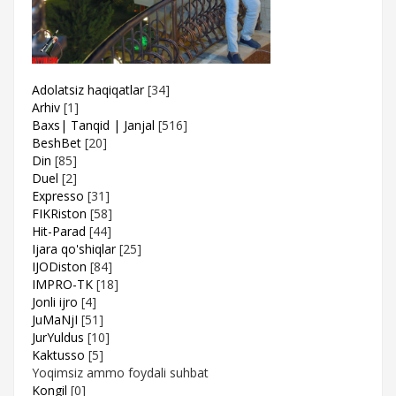
Adolatsiz haqiqatlar
[34]
Arhiv
[1]
Baxs| Tanqid | Janjal
[516]
BeshBet
[20]
Din
[85]
Duel
[2]
Expresso
[31]
FIKRiston
[58]
Hit-Parad
[44]
Ijara qo'shiqlar
[25]
IJODiston
[84]
IMPRO-TK
[18]
Jonli ijro
[4]
JuMaNjI
[51]
JurYuldus
[10]
Kaktusso
[5]
Yoqimsiz ammo foydali suhbat
Kongil
[0]