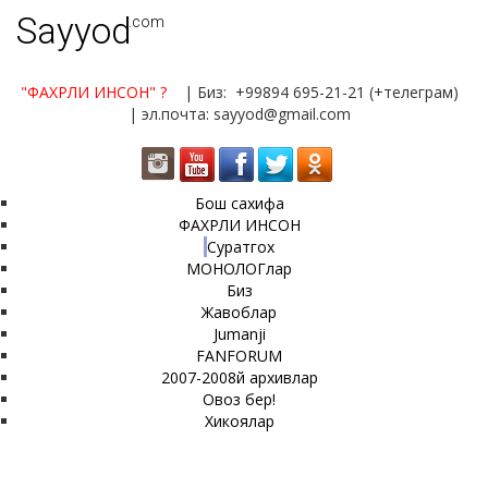
Sayyod
.com
"ФАХРЛИ ИНСОН"
?
| Биз: +99894 695-21-21 (+телеграм)
| эл.почта: sayyod@gmail.com
Бош сахифа
ФАХРЛИ ИНСОН
Суратгох
МОНОЛОГлар
Биз
Жавоблар
Jumanji
FANFORUM
2007-2008й архивлар
Овоз бер!
Хикоялар