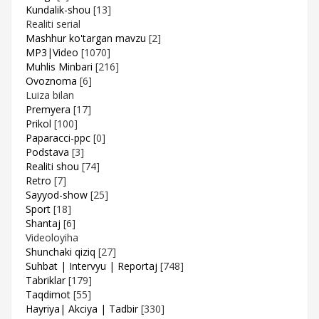
Kundalik-shou
[13]
Realiti serial
Mashhur ko'targan mavzu
[2]
MP3|Video
[1070]
Muhlis Minbari
[216]
Ovoznoma
[6]
Luiza bilan
Premyera
[17]
Prikol
[100]
Paparacci-ppc
[0]
Podstava
[3]
Realiti shou
[74]
Retro
[7]
Sayyod-show
[25]
Sport
[18]
Shantaj
[6]
Videoloyiha
Shunchaki qiziq
[27]
Suhbat | Intervyu | Reportaj
[748]
Tabriklar
[179]
Taqdimot
[55]
Hayriya| Akciya | Tadbir
[330]