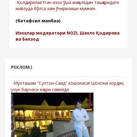
-Қолдирилаётган изох ўша мақоладан ташқаридаги
мавзуда бўлса хам ўчирилиши мумкин.
(батафсил манбаа)
Изохлар модератори NOZI, Шахло Қодирова
ва Бекзод
РЕКЛОМ:)
-Мухташам "Султон-Саид" кошонаси! Шохона хордиқ
учун барчаси юқори савияда