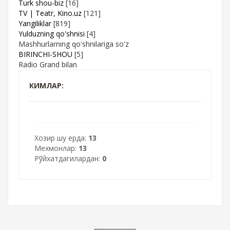
Turk shou-biz
[16]
TV | Teatr, Kino.uz
[121]
Yangiliklar
[819]
Yulduzning qo'shnisi
[4]
Mashhurlarning qo'shnilariga so'z
BIRINCHI-SHOU
[5]
Radio Grand bilan
КИМЛАР:
Хозир шу ерда:
13
Мехмонлар:
13
Рўйхатдагилардан:
0