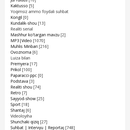
Kaktusso
[5]
Yoqimsiz ammo foydali suhbat
Kongil
[0]
Kundalik-shou
[13]
Realiti serial
Mashhur ko'targan mavzu
[2]
MP3|Video
[1070]
Muhlis Minbari
[216]
Ovoznoma
[6]
Luiza bilan
Premyera
[17]
Prikol
[100]
Paparacci-ppc
[0]
Podstava
[3]
Realiti shou
[74]
Retro
[7]
Sayyod-show
[25]
Sport
[18]
Shantaj
[6]
Videoloyiha
Shunchaki qiziq
[27]
Suhbat | Intervyu | Reportaj
[748]