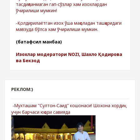
тасдиқланмаган гап-сўзлар хам изохлардан
ўчирилиши мумкин!
-Қолдирилаётган изох ўша мақоладан ташқаридаги
мавзуда бўлса хам ўчирилиши мумкин.
(батафсил манбаа)
Изохлар модератори NOZI, Шахло Қодирова
ва Бекзод
РЕКЛОМ:)
-Мухташам "Султон-Саид" кошонаси! Шохона хордиқ
учун барчаси юқори савияда