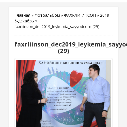
Главная
»
Фотоальбом
»
ФАХРЛИ ИНСОН
»
2019
6-декабрь
»
faxrliinson_dec2019_leykemia_sayyodcom (29)
faxrliinson_dec2019_leykemia_sayy
(29)