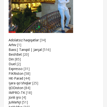
Adolatsiz haqiqatlar
[34]
Arhiv
[1]
Baxs| Tanqid | Janjal
[516]
BeshBet
[20]
Din
[85]
Duel
[2]
Expresso
[31]
FIKRiston
[58]
Hit-Parad
[44]
Ijara qo'shiqlar
[25]
IJODiston
[84]
IMPRO-TK
[18]
Jonli ijro
[4]
JuMaNjI
[51]
JurYuldus
[10]