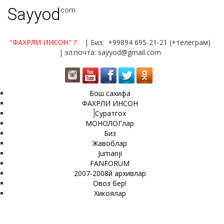
Sayyod
.com
"ФАХРЛИ ИНСОН"
?
| Биз: +99894 695-21-21 (+телеграм)
| эл.почта: sayyod@gmail.com
Бош сахифа
ФАХРЛИ ИНСОН
Суратгох
МОНОЛОГлар
Биз
Жавоблар
Jumanji
FANFORUM
2007-2008й архивлар
Овоз бер!
Хикоялар