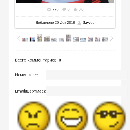
770
0
0.0
Добавлено
20-Дек-2019
Sayyod
Всего комментариев
:
0
Исмингиз *:
Email(шартмас):