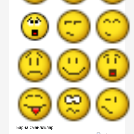
Барча смайликлар