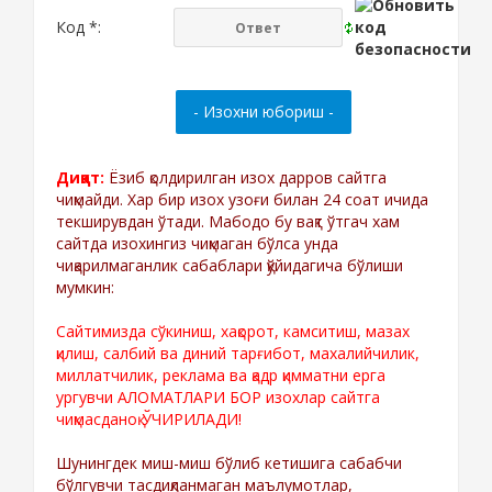
Код *:
Диққат:
Ёзиб қолдирилган изох дарров сайтга
чиқмайди. Хар бир изох узоғи билан 24 соат ичида
текширувдан ўтади. Мабодо бу вақт ўтгач хам
сайтда изохингиз чиқмаган бўлса унда
чиқарилмаганлик сабаблари қўйидагича бўлиши
мумкин:
Сайтимизда сўкиниш, хақорот, камситиш, мазах
қилиш, салбий ва диний тарғибот, махалийчилик,
миллатчилик, реклама ва қадр қимматни ерга
ургувчи АЛОМАТЛАРИ БОР изохлар сайтга
чиқмасданоқ ЎЧИРИЛАДИ!
Шунингдек миш-миш бўлиб кетишига сабабчи
бўлгувчи тасдиқланмаган маълумотлар,