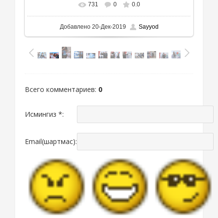
731
0
0.0
Добавлено
20-Дек-2019
Sayyod
Всего комментариев
:
0
Исмингиз *:
Email(шартмас):