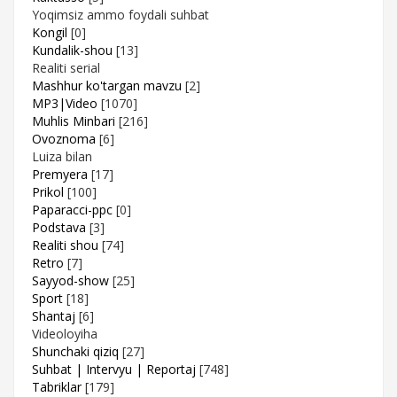
Yoqimsiz ammo foydali suhbat
Kongil
[0]
Kundalik-shou
[13]
Realiti serial
Mashhur ko'targan mavzu
[2]
MP3|Video
[1070]
Muhlis Minbari
[216]
Ovoznoma
[6]
Luiza bilan
Premyera
[17]
Prikol
[100]
Paparacci-ppc
[0]
Podstava
[3]
Realiti shou
[74]
Retro
[7]
Sayyod-show
[25]
Sport
[18]
Shantaj
[6]
Videoloyiha
Shunchaki qiziq
[27]
Suhbat | Intervyu | Reportaj
[748]
Tabriklar
[179]