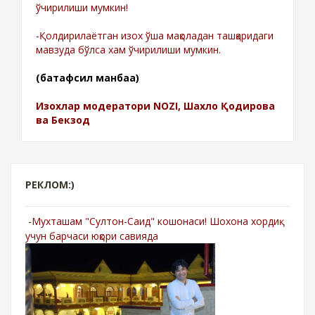
ўчирилиши мумкин!
-Қолдирилаётган изох ўша мақоладан ташқаридаги
мавзуда бўлса хам ўчирилиши мумкин.
(батафсил манбаа)
Изохлар модератори NOZI, Шахло Қодирова
ва Бекзод
РЕКЛОМ:)
-Мухташам "Султон-Саид" кошонаси! Шохона хордиқ
учун барчаси юқори савияда