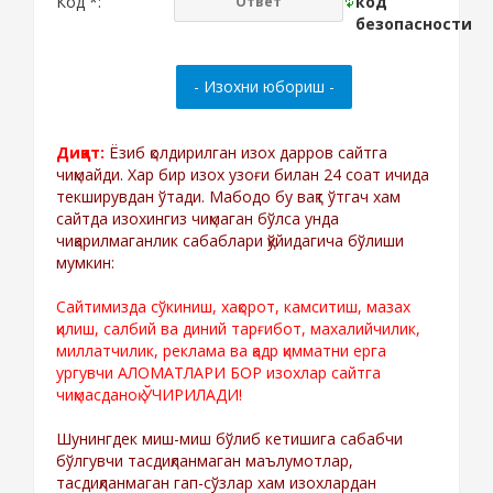
Код *:
Диққат:
Ёзиб қолдирилган изох дарров сайтга
чиқмайди. Хар бир изох узоғи билан 24 соат ичида
текширувдан ўтади. Мабодо бу вақт ўтгач хам
сайтда изохингиз чиқмаган бўлса унда
чиқарилмаганлик сабаблари қўйидагича бўлиши
мумкин:
Сайтимизда сўкиниш, хақорот, камситиш, мазах
қилиш, салбий ва диний тарғибот, махалийчилик,
миллатчилик, реклама ва қадр қимматни ерга
ургувчи АЛОМАТЛАРИ БОР изохлар сайтга
чиқмасданоқ ЎЧИРИЛАДИ!
Шунингдек миш-миш бўлиб кетишига сабабчи
бўлгувчи тасдиқланмаган маълумотлар,
тасдиқланмаган гап-сўзлар хам изохлардан