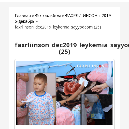
Главная
»
Фотоальбом
»
ФАХРЛИ ИНСОН
»
2019
6-декабрь
»
faxrliinson_dec2019_leykemia_sayyodcom (25)
faxrliinson_dec2019_leykemia_sayy
(25)