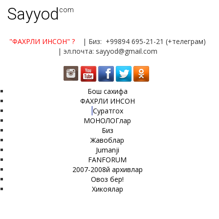
Sayyod
.com
"ФАХРЛИ ИНСОН"
?
| Биз: +99894 695-21-21 (+телеграм)
| эл.почта: sayyod@gmail.com
Бош сахифа
ФАХРЛИ ИНСОН
Суратгох
МОНОЛОГлар
Биз
Жавоблар
Jumanji
FANFORUM
2007-2008й архивлар
Овоз бер!
Хикоялар