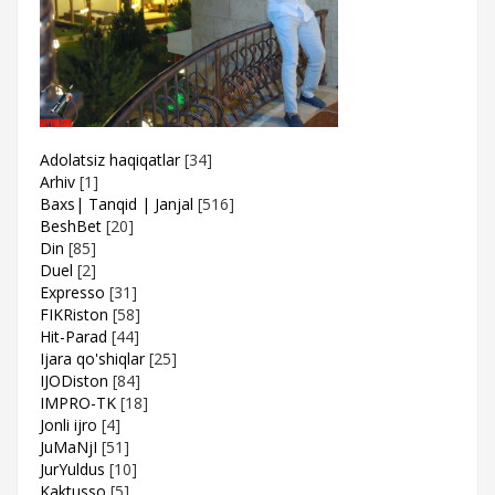
Adolatsiz haqiqatlar
[34]
Arhiv
[1]
Baxs| Tanqid | Janjal
[516]
BeshBet
[20]
Din
[85]
Duel
[2]
Expresso
[31]
FIKRiston
[58]
Hit-Parad
[44]
Ijara qo'shiqlar
[25]
IJODiston
[84]
IMPRO-TK
[18]
Jonli ijro
[4]
JuMaNjI
[51]
JurYuldus
[10]
Kaktusso
[5]