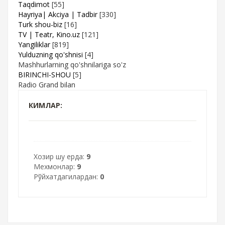
Taqdimot
[55]
Hayriya| Akciya | Tadbir
[330]
Turk shou-biz
[16]
TV | Teatr, Kino.uz
[121]
Yangiliklar
[819]
Yulduzning qo'shnisi
[4]
Mashhurlarning qo'shnilariga so'z
BIRINCHI-SHOU
[5]
Radio Grand bilan
КИМЛАР:
Хозир шу ерда:
9
Мехмонлар:
9
Рўйхатдагилардан:
0