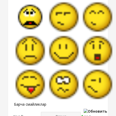
Барча смайликлар