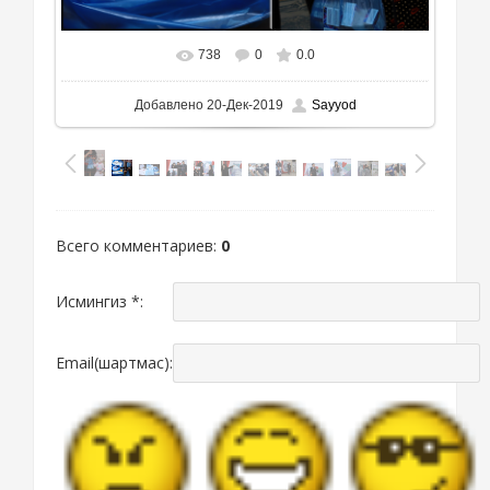
738
0
0.0
Добавлено
20-Дек-2019
Sayyod
Всего комментариев
:
0
Исмингиз *:
Email(шартмас):