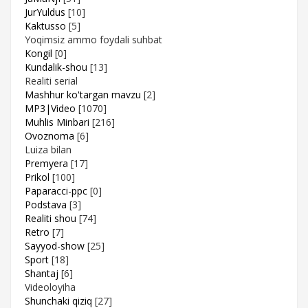
JurYuldus
[10]
Kaktusso
[5]
Yoqimsiz ammo foydali suhbat
Kongil
[0]
Kundalik-shou
[13]
Realiti serial
Mashhur ko'targan mavzu
[2]
MP3|Video
[1070]
Muhlis Minbari
[216]
Ovoznoma
[6]
Luiza bilan
Premyera
[17]
Prikol
[100]
Paparacci-ppc
[0]
Podstava
[3]
Realiti shou
[74]
Retro
[7]
Sayyod-show
[25]
Sport
[18]
Shantaj
[6]
Videoloyiha
Shunchaki qiziq
[27]