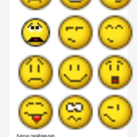
Барча смайликлар