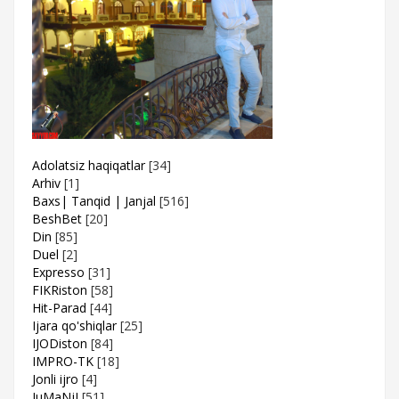
Adolatsiz haqiqatlar
[34]
Arhiv
[1]
Baxs| Tanqid | Janjal
[516]
BeshBet
[20]
Din
[85]
Duel
[2]
Expresso
[31]
FIKRiston
[58]
Hit-Parad
[44]
Ijara qo'shiqlar
[25]
IJODiston
[84]
IMPRO-TK
[18]
Jonli ijro
[4]
JuMaNjI
[51]