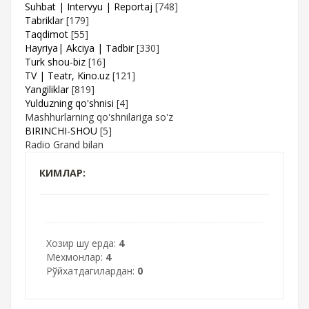
Suhbat | Intervyu | Reportaj
[748]
Tabriklar
[179]
Taqdimot
[55]
Hayriya| Akciya | Tadbir
[330]
Turk shou-biz
[16]
TV | Teatr, Kino.uz
[121]
Yangiliklar
[819]
Yulduzning qo'shnisi
[4]
Mashhurlarning qo'shnilariga so'z
BIRINCHI-SHOU
[5]
Radio Grand bilan
КИМЛАР:
Хозир шу ерда:
4
Мехмонлар:
4
Рўйхатдагилардан:
0