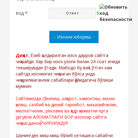
Код *:
Диққат:
Ёзиб қолдирилган изох дарров сайтга
чиқмайди. Хар бир изох узоғи билан 24 соат ичида
текширувдан ўтади. Мабодо бу вақт ўтгач хам
сайтда изохингиз чиқмаган бўлса унда
чиқарилмаганлик сабаблари қўйидагича бўлиши
мумкин:
Сайтимизда сўкиниш, хақорот, камситиш, мазах
қилиш, салбий ва диний тарғибот, махалийчилик,
миллатчилик, реклама ва қадр қимматни ерга
ургувчи АЛОМАТЛАРИ БОР изохлар сайтга
чиқмасданоқ ЎЧИРИЛАДИ!
Шунингдек миш-миш бўлиб кетишига сабабчи