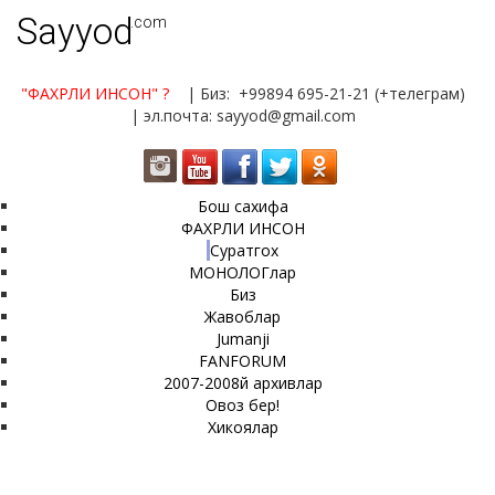
Sayyod
.com
"ФАХРЛИ ИНСОН"
?
| Биз: +99894 695-21-21 (+телеграм)
| эл.почта: sayyod@gmail.com
Бош сахифа
ФАХРЛИ ИНСОН
Суратгох
МОНОЛОГлар
Биз
Жавоблар
Jumanji
FANFORUM
2007-2008й архивлар
Овоз бер!
Хикоялар