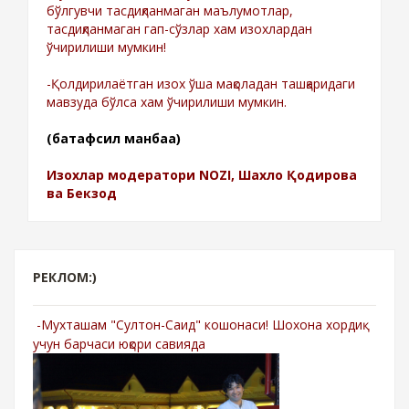
бўлгувчи тасдиқланмаган маълумотлар,
тасдиқланмаган гап-сўзлар хам изохлардан
ўчирилиши мумкин!
-Қолдирилаётган изох ўша мақоладан ташқаридаги
мавзуда бўлса хам ўчирилиши мумкин.
(батафсил манбаа)
Изохлар модератори NOZI, Шахло Қодирова
ва Бекзод
РЕКЛОМ:)
-Мухташам "Султон-Саид" кошонаси! Шохона хордиқ
учун барчаси юқори савияда