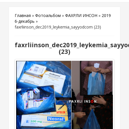
Главная
»
Фотоальбом
»
ФАХРЛИ ИНСОН
»
2019
6-декабрь
»
faxrliinson_dec2019_leykemia_sayyodcom (23)
faxrliinson_dec2019_leykemia_sayy
(23)