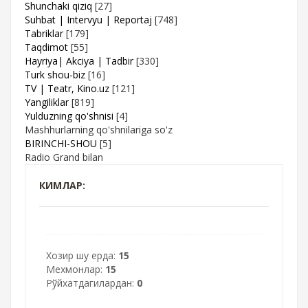
Shunchaki qiziq
[27]
Suhbat | Intervyu | Reportaj
[748]
Tabriklar
[179]
Taqdimot
[55]
Hayriya| Akciya | Tadbir
[330]
Turk shou-biz
[16]
TV | Teatr, Kino.uz
[121]
Yangiliklar
[819]
Yulduzning qo'shnisi
[4]
Mashhurlarning qo'shnilariga so'z
BIRINCHI-SHOU
[5]
Radio Grand bilan
КИМЛАР:
Хозир шу ерда:
15
Мехмонлар:
15
Рўйхатдагилардан:
0