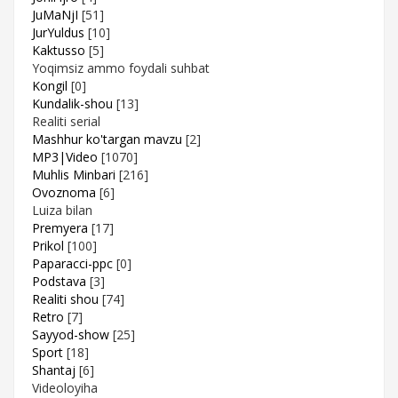
JuMaNjI
[51]
JurYuldus
[10]
Kaktusso
[5]
Yoqimsiz ammo foydali suhbat
Kongil
[0]
Kundalik-shou
[13]
Realiti serial
Mashhur ko'targan mavzu
[2]
MP3|Video
[1070]
Muhlis Minbari
[216]
Ovoznoma
[6]
Luiza bilan
Premyera
[17]
Prikol
[100]
Paparacci-ppc
[0]
Podstava
[3]
Realiti shou
[74]
Retro
[7]
Sayyod-show
[25]
Sport
[18]
Shantaj
[6]
Videoloyiha