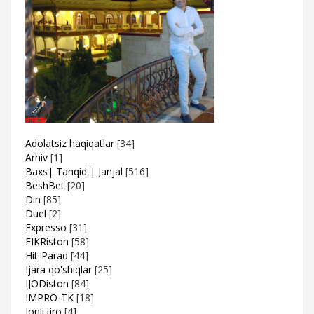
Adolatsiz haqiqatlar
[34]
Arhiv
[1]
Baxs| Tanqid | Janjal
[516]
BeshBet
[20]
Din
[85]
Duel
[2]
Expresso
[31]
FIKRiston
[58]
Hit-Parad
[44]
Ijara qo'shiqlar
[25]
IJODiston
[84]
IMPRO-TK
[18]
Jonli ijro
[4]