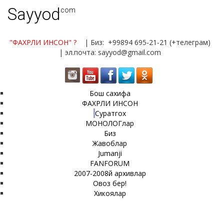
Sayyod
.com
"ФАХРЛИ ИНСОН"
?
| Биз: +99894 695-21-21 (+телеграм)
| эл.почта: sayyod@gmail.com
Бош сахифа
ФАХРЛИ ИНСОН
Суратгох
МОНОЛОГлар
Биз
Жавоблар
Jumanji
FANFORUM
2007-2008й архивлар
Овоз бер!
Хикоялар