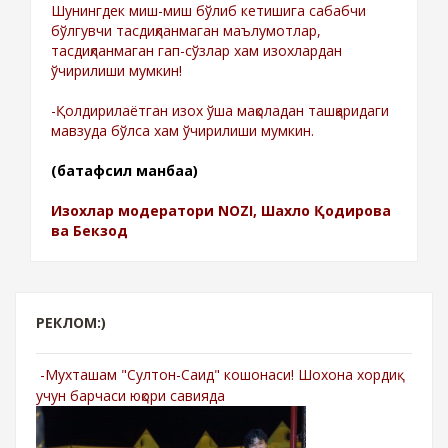
Шунингдек миш-миш бўлиб кетишига сабабчи
бўлгувчи тасдиқланмаган маълумотлар,
тасдиқланмаган гап-сўзлар хам изохлардан
ўчирилиши мумкин!
-Қолдирилаётган изох ўша мақоладан ташқаридаги
мавзуда бўлса хам ўчирилиши мумкин.
(батафсил манбаа)
Изохлар модератори NOZI, Шахло Қодирова
ва Бекзод
РЕКЛОМ:)
-Мухташам "Султон-Саид" кошонаси! Шохона хордиқ
учун барчаси юқори савияда