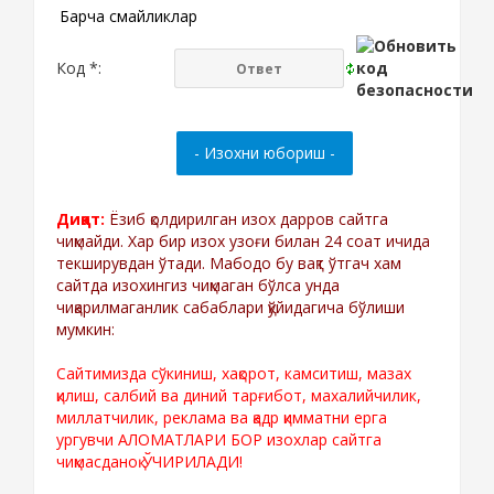
Барча смайликлар
Код *:
Диққат:
Ёзиб қолдирилган изох дарров сайтга
чиқмайди. Хар бир изох узоғи билан 24 соат ичида
текширувдан ўтади. Мабодо бу вақт ўтгач хам
сайтда изохингиз чиқмаган бўлса унда
чиқарилмаганлик сабаблари қўйидагича бўлиши
мумкин:
Сайтимизда сўкиниш, хақорот, камситиш, мазах
қилиш, салбий ва диний тарғибот, махалийчилик,
миллатчилик, реклама ва қадр қимматни ерга
ургувчи АЛОМАТЛАРИ БОР изохлар сайтга
чиқмасданоқ ЎЧИРИЛАДИ!