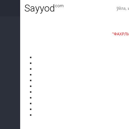
Sayyod
.com
"ФАХРЛ