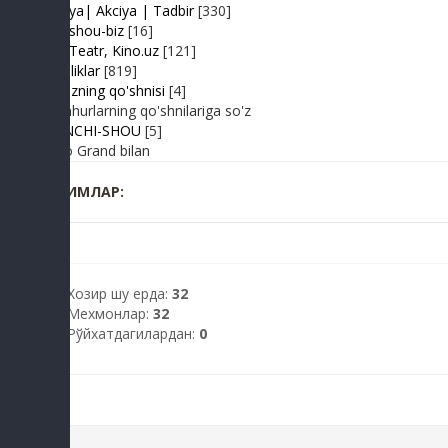
Hayriya| Akciya | Tadbir
[330]
Turk shou-biz
[16]
TV | Teatr, Kino.uz
[121]
Yangiliklar
[819]
Yulduzning qo'shnisi
[4]
Mashhurlarning qo'shnilariga so'z
BIRINCHI-SHOU
[5]
Radio Grand bilan
КИМЛАР:
Хозир шу ерда:
32
Мехмонлар:
32
Рўйхатдагилардан:
0