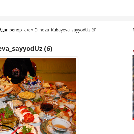
уйдан репортаж
» Dilnoza_Kubayeva_sayyodUz (6)
va_sayyodUz (6)