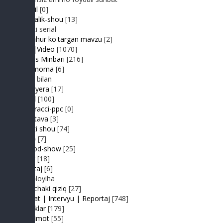
Kongil
[0]
Kundalik-shou
[13]
Realiti serial
Mashhur ko'targan mavzu
[2]
MP3|Video
[1070]
Muhlis Minbari
[216]
Ovoznoma
[6]
Luiza bilan
Premyera
[17]
Prikol
[100]
Paparacci-ppc
[0]
Podstava
[3]
Realiti shou
[74]
Retro
[7]
Sayyod-show
[25]
Sport
[18]
Shantaj
[6]
Videoloyiha
Shunchaki qiziq
[27]
Suhbat | Intervyu | Reportaj
[748]
Tabriklar
[179]
Taqdimot
[55]