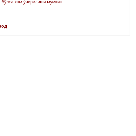
а бўлса хам ўчирилиши мумкин.
зод