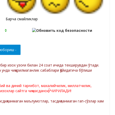
Барча смайликлар
р бир изох узоғи билан 24 соат ичида текширувдан ўтади.
а унда чиқарилмаганлик сабаблари қўйидагича бўлиши
лбий ва диний тарғибот, махалийчилик, миллатчилик,
 изохлар сайтга чиқмасданоқ ЎЧИРИЛАДИ!
диқланмаган маълумотлар, тасдиқланмаган гап-сўзлар хам