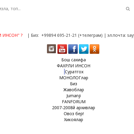
И ИНСОН"
?
| Биз: +99894 695-21-21 (+телеграм) | эл.почта: s
Бош сахифа
ФАХРЛИ ИНСОН
Суратгох
МОНОЛОГлар
Биз
Жавоблар
Jumanji
FANFORUM
2007-2008й архивлар
Овоз бер!
Хикоялар