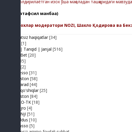
-Қолдирилаётган изох ўша мақоладан ташқаридаги мавзуд
(батафсил манбаа)
Изохлар модератори NOZI, Шахло Қодирова ва Бек
Adolatsiz haqiqatlar
[34]
Arhiv
[1]
Baxs| Tanqid | Janjal
[516]
BeshBet
[20]
Din
[85]
Duel
[2]
Expresso
[31]
FIKRiston
[58]
Hit-Parad
[44]
Ijara qo'shiqlar
[25]
IJODiston
[84]
IMPRO-TK
[18]
Jonli ijro
[4]
JuMaNjI
[51]
JurYuldus
[10]
Kaktusso
[5]
Yoqimsiz ammo foydali suhbat