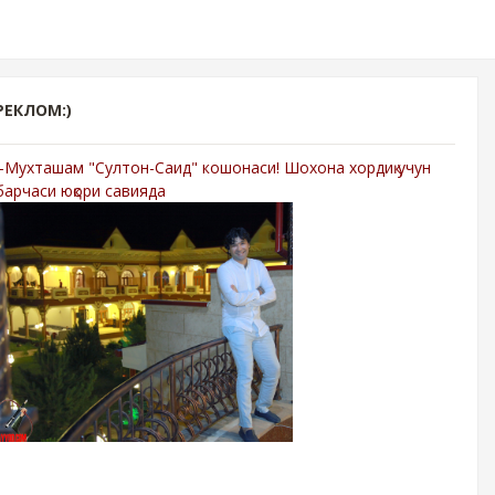
РЕКЛОМ:)
-Мухташам "Султон-Саид" кошонаси! Шохона хордиқ учун
барчаси юқори савияда