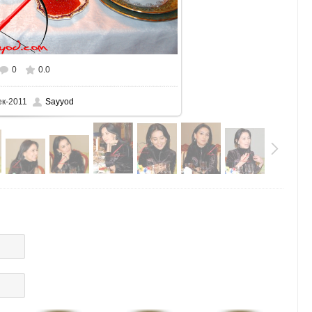
0
0.0
ек-2011
Sayyod