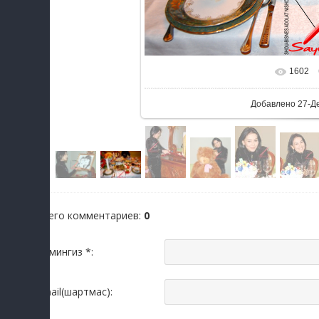
1602
Добавлено
27-Д
Всего комментариев
:
0
Исмингиз *:
Email(шартмас):