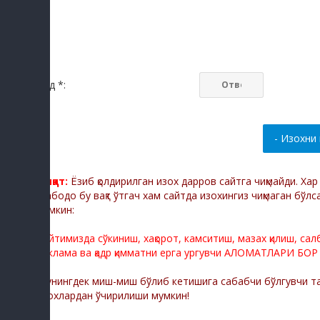
Код *:
Диққат:
Ёзиб қолдирилган изох дарров сайтга чиқмайди. Ха
Мабодо бу вақт ўтгач хам сайтда изохингиз чиқмаган бўлс
мумкин:
Сайтимизда сўкиниш, хақорот, камситиш, мазах қилиш, са
реклама ва қадр қимматни ерга ургувчи АЛОМАТЛАРИ БОР
Шунингдек миш-миш бўлиб кетишига сабабчи бўлгувчи тас
изохлардан ўчирилиши мумкин!