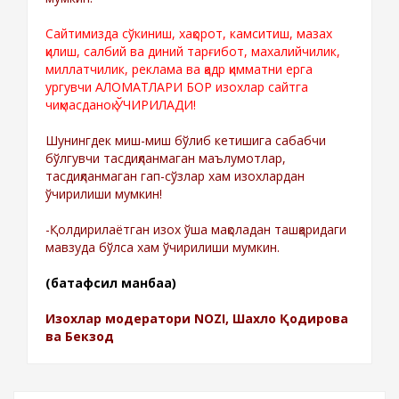
Сайтимизда сўкиниш, хақорот, камситиш, мазах
қилиш, салбий ва диний тарғибот, махалийчилик,
миллатчилик, реклама ва қадр қимматни ерга
ургувчи АЛОМАТЛАРИ БОР изохлар сайтга
чиқмасданоқ ЎЧИРИЛАДИ!
Шунингдек миш-миш бўлиб кетишига сабабчи
бўлгувчи тасдиқланмаган маълумотлар,
тасдиқланмаган гап-сўзлар хам изохлардан
ўчирилиши мумкин!
-Қолдирилаётган изох ўша мақоладан ташқаридаги
мавзуда бўлса хам ўчирилиши мумкин.
(батафсил манбаа)
Изохлар модератори NOZI, Шахло Қодирова
ва Бекзод