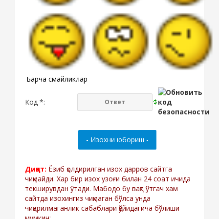
Барча смайликлар
Код *:
Диққат:
Ёзиб қолдирилган изох дарров сайтга
чиқмайди. Хар бир изох узоғи билан 24 соат ичида
текширувдан ўтади. Мабодо бу вақт ўтгач хам
сайтда изохингиз чиқмаган бўлса унда
чиқарилмаганлик сабаблари қўйидагича бўлиши
мумкин: