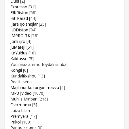
Duel
[2]
Expresso
[31]
FIKRiston
[58]
Hit-Parad
[44]
Ijara qo'shiqlar
[25]
IJODiston
[84]
IMPRO-TK
[18]
Jonli ijro
[4]
JuMaNjI
[51]
JurYuldus
[10]
Kaktusso
[5]
Yoqimsiz ammo foydali suhbat
Kongil
[0]
Kundalik-shou
[13]
Realiti serial
Mashhur ko'targan mavzu
[2]
MP3|Video
[1070]
Muhlis Minbari
[216]
Ovoznoma
[6]
Luiza bilan
Premyera
[17]
Prikol
[100]
Paparacci-ppc
[0]