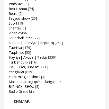
Podstava
[3]
Realiti shou
[74]
Retro
[7]
Sayyod-show
[25]
Sport
[18]
Shantaj
[6]
Videoloyiha
Shunchaki qiziq
[27]
Suhbat | Intervyu | Reportaj
[748]
Tabriklar
[179]
Taqdimot
[55]
Hayriya| Akciya | Tadbir
[330]
Turk shou-biz
[16]
TV | Teatr, Kino.uz
[121]
Yangiliklar
[819]
Yulduzning qo'shnisi
[4]
Mashhurlarning qo'shnilariga so'z
BIRINCHI-SHOU
[5]
Radio Grand bilan
КИМЛАР: