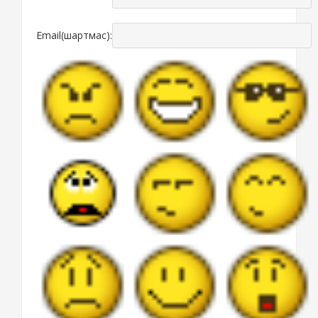
Email(шартмас):