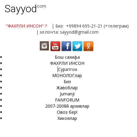
Sayyod
.com
"ФАХРЛИ ИНСОН"
?
| Биз: +99894 695-21-21 (+телеграм)
| эл.почта: sayyod@gmail.com
Бош сахифа
ФАХРЛИ ИНСОН
Суратгох
МОНОЛОГлар
Биз
Жавоблар
Jumanji
FANFORUM
2007-2008й архивлар
Овоз бер!
Хикоялар