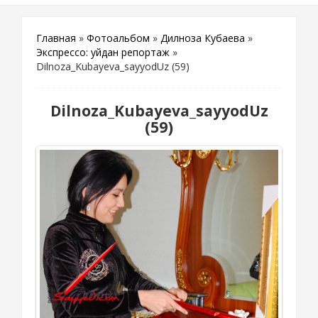
Главная
»
Фотоальбом
»
Дилноза Кубаева
»
Экспрессо: уйдан репортаж
»
Dilnoza_Kubayeva_sayyodUz (59)
Dilnoza_Kubayeva_sayyodUz
(59)