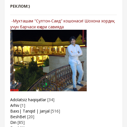
РЕКЛОМ:)
-Мухташам "Султон-Саид" кошонаси! Шохона хордиқ
учун барчаси юқори савияда
Adolatsiz haqiqatlar
[34]
Arhiv
[1]
Baxs| Tanqid | Janjal
[516]
BeshBet
[20]
Din
[85]