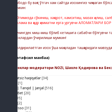
Мабодо бу вақт ўтгач хам сайтда изохингиз чиқмаган бўлс
мумкин:
Сайтимизда сўкиниш, хақорот, камситиш, мазах қилиш, са
реклама ва қадр қимматни ерга ургувчи АЛОМАТЛАРИ БОР
Шунингдек миш-миш бўлиб кетишига сабабчи бўлгувчи тас
изохлардан ўчирилиши мумкин!
-Қолдирилаётган изох ўша мақоладан ташқаридаги мавзуд
(батафсил манбаа)
Изохлар модератори NOZI, Шахло Қодирова ва Бек
Adolatsiz haqiqatlar
[34]
Arhiv
[1]
Baxs| Tanqid | Janjal
[516]
BeshBet
[20]
Din
[85]
Duel
[2]
Expresso
[31]