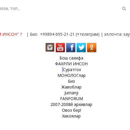
И ИНСОН"
?
| Биз: +99894 695-21-21 (+телеграм) | эл.почта: s
Бош сахифа
ФАХРЛИ ИНСОН
Суратгох
МОНОЛОГлар
Биз
Жавоблар
Jumanji
FANFORUM
2007-2008й архивлар
Овоз бер!
Хикоялар