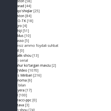
FIKRiston
[58]
Hit-Parad
[44]
Ijara qo'shiqlar
[25]
IJODiston
[84]
IMPRO-TK
[18]
Jonli ijro
[4]
JuMaNjI
[51]
JurYuldus
[10]
Kaktusso
[5]
Yoqimsiz ammo foydali suhbat
Kongil
[0]
Kundalik-shou
[13]
Realiti serial
Mashhur ko'targan mavzu
[2]
MP3|Video
[1070]
Muhlis Minbari
[216]
Ovoznoma
[6]
Luiza bilan
Premyera
[17]
Prikol
[100]
Paparacci-ppc
[0]
Podstava
[3]
Realiti shou
[74]