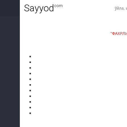
Sayyod
.com
"ФАХРЛ