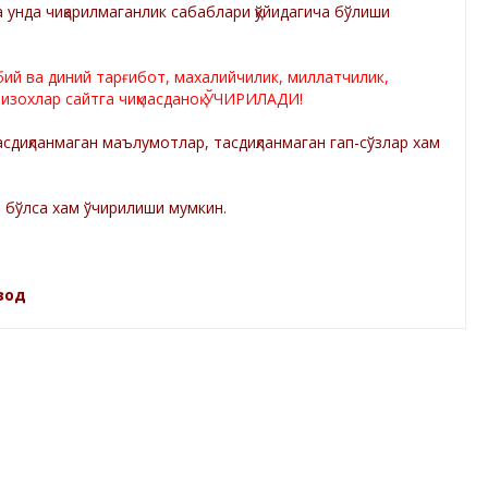
а унда чиқарилмаганлик сабаблари қўйидагича бўлиши
лбий ва диний тарғибот, махалийчилик, миллатчилик,
 изохлар сайтга чиқмасданоқ ЎЧИРИЛАДИ!
диқланмаган маълумотлар, тасдиқланмаган гап-сўзлар хам
а бўлса хам ўчирилиши мумкин.
зод