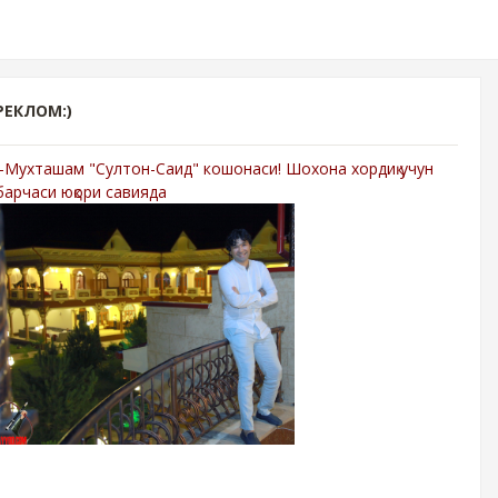
РЕКЛОМ:)
-Мухташам "Султон-Саид" кошонаси! Шохона хордиқ учун
барчаси юқори савияда