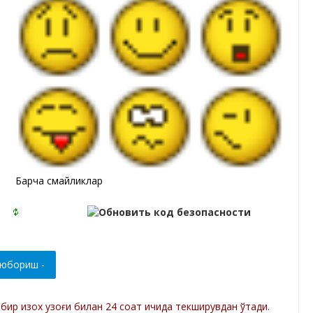
Барча смайликлар
р бир изох узоғи билан 24 соат ичида текширувдан ўтади.