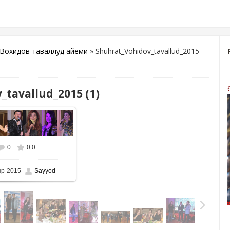
Вохидов таваллуд айёми
» Shuhrat_Vohidov_tavallud_2015
tavallud_2015 (1)
0
0.0
пр-2015
Sayyod