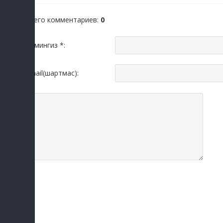
Всего комментариев
:
0
Исмингиз *:
Email(шартмас):