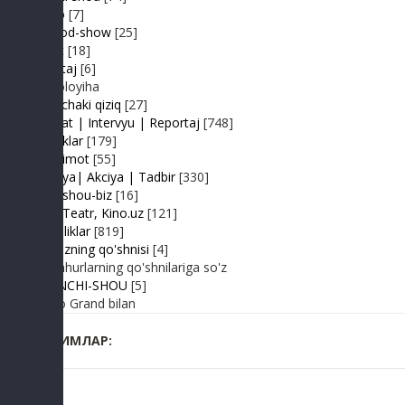
Retro
[7]
Sayyod-show
[25]
Sport
[18]
Shantaj
[6]
Videoloyiha
Shunchaki qiziq
[27]
Suhbat | Intervyu | Reportaj
[748]
Tabriklar
[179]
Taqdimot
[55]
Hayriya| Akciya | Tadbir
[330]
Turk shou-biz
[16]
TV | Teatr, Kino.uz
[121]
Yangiliklar
[819]
Yulduzning qo'shnisi
[4]
Mashhurlarning qo'shnilariga so'z
BIRINCHI-SHOU
[5]
Radio Grand bilan
КИМЛАР: