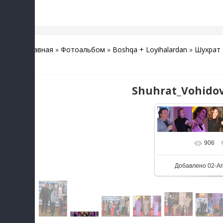
Главная
»
Фотоальбом
»
Boshqa + Loyihalardan
»
Шухрат 
(1)
Shuhrat_Vohidov_
906
Добавлено
02-А