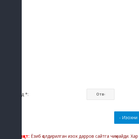
Код *:
Диққат:
Ёзиб қолдирилган изох дарров сайтга чиқмайди. Ха